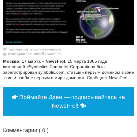
КУЛЬТУРА
НАУКА
СПОРТ
32 года первому домену в интернете.
ШОУ-БИЗНЕС
@ Фото: Фрол Тарновский / NewsFrol
Москва, 17 марта – NewsFrol
. 15 марта 1985 года
компанией
«
Symbolics Computer Corporation
»
был
АВТО И МОТО
зарегистрирован symbolic.com, ставший первым доменом в зоне
.com и вообще первым в мире доменом. Сообщает NewsFrol.
ЭГОИЗМ
БЛОГ
Поймайте Дзен — подписывайтесь на
NewsFrol!
Комментарии (
0
)