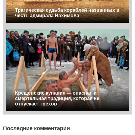
Трагическая судьба кораблей названных в
честь адмирала Нахимова
Крещенские купания — опасная и
смертельная традиция, которая не
отпускает грехов
Последние комментарии