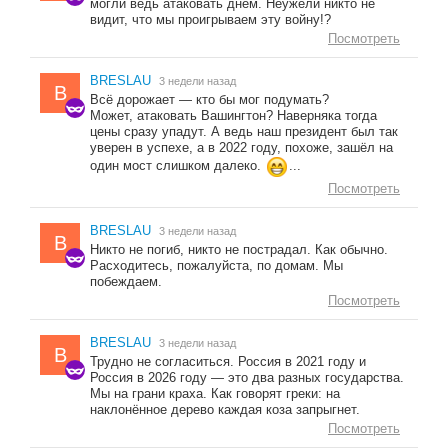
могли ведь атаковать днём. Неужели никто не
видит, что мы проигрываем эту войну!?
Посмотреть
BRESLAU
3 недели назад
B
Всё дорожает — кто бы мог подумать?
Может, атаковать Вашингтон? Наверняка тогда
цены сразу упадут. А ведь наш президент был так
уверен в успехе, а в 2022 году, похоже, зашёл на
один мост слишком далеко.
...
Посмотреть
BRESLAU
3 недели назад
B
Никто не погиб, никто не пострадал. Как обычно.
Расходитесь, пожалуйста, по домам. Мы
побеждаем.
Посмотреть
BRESLAU
3 недели назад
B
Трудно не согласиться. Россия в 2021 году и
Россия в 2026 году — это два разных государства.
Мы на грани краха. Как говорят греки: на
наклонённое дерево каждая коза запрыгнет.
Посмотреть