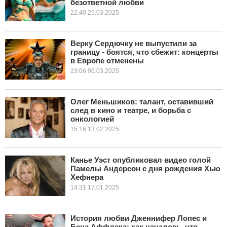
безответной любви
22:40 25.03.2025
Верку Сердючку не выпустили за
границу - боятся, что сбежит: концерты
в Европе отменены
23:06 06.03.2025
Олег Меньшиков: талант, оставивший
след в кино и театре, и борьба с
онкологией
15:16 13.02.2025
Канье Уэст опубликовал видео голой
Памелы Андерсон с дня рождения Хью
Хефнера
14:31 17.01.2025
История любви Дженнифер Лопес и
Бена Аффлека: как началось, что