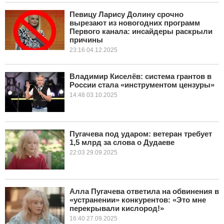
Певицу Ларису Долину срочно
КУЛЬТУРА
вырезают из новогодних программ
Первого канала: инсайдеры раскрыли
причины
НАУКА
23:16 04.12.2025
СПОРТ
Владимир Киселёв: система грантов в
России стала «инструментом цензуры»
ШОУ-БИЗНЕС
14:48 03.10.2025
АВТО И МОТО
ЭГОИЗМ
Пугачева под ударом: ветеран требует
1,5 млрд за слова о Дудаеве
22:03 29.09.2025
БЛОГ
Алла Пугачева ответила на обвинения в
«устранении» конкурентов: «Это мне
перекрывали кислород!»
16:40 27.09.2025