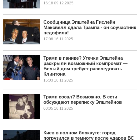
16:18 09.12.2025
Сообщница Эпштейна Гислейн
Максвелл сдала Трампа - он соучастник
педофила!
17:08 16.11.2025
Трамп в панике? Утечки Эпштейна
раскрыли возможный компромат —
Белый дом требует расследовать
Клинтона
16:03 16.11.2025
Трамп сосал? Возможно. В сети
обсуждают переписку Эпштейнов
00:05 16.11.2025
Киев в полном блэкауте: город
погрузился в темноту после ударов ВС