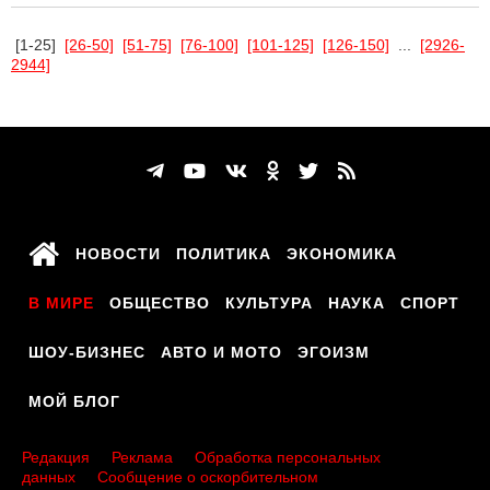
[1-25]
[26-50]
[51-75]
[76-100]
[101-125]
[126-150]
...
[2926-
2944]
НОВОСТИ
ПОЛИТИКА
ЭКОНОМИКА
В МИРЕ
ОБЩЕСТВО
КУЛЬТУРА
НАУКА
СПОРТ
ШОУ-БИЗНЕС
АВТО И МОТО
ЭГОИЗМ
МОЙ БЛОГ
Редакция
Реклама
Обработка персональных
данных
Сообщение о оскорбительном