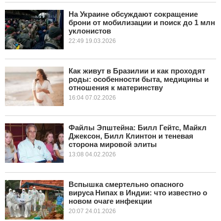
На Украине обсуждают сокращение
КУЛЬТУРА
брони от мобилизации и поиск до 1 млн
уклонистов
22:49 19.03.2026
НАУКА
СПОРТ
Как живут в Бразилии и как проходят
роды: особенности быта, медицины и
ШОУ-БИЗНЕС
отношения к материнству
16:04 07.02.2026
АВТО И МОТО
Файлы Эпштейна: Билл Гейтс, Майкл
ЭГОИЗМ
Джексон, Билл Клинтон и теневая
сторона мировой элиты
БЛОГ
13:08 04.02.2026
Вспышка смертельно опасного
вируса Нипах в Индии: что известно о
новом очаге инфекции
20:07 24.01.2026