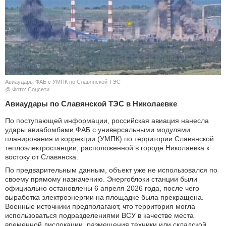
КУЛЬТУРА
НАУКА
СПОРТ
Авиаудары ФАБ с УМПК по Славянской ТЭС
ШОУ-БИЗНЕС
@ Фото: Соцсети
Авиаудары по Славянской ТЭС в Николаевке
АВТО И МОТО
По поступающей информации, российская авиация нанесла
удары авиабомбами ФАБ с универсальными модулями
ЭГОИЗМ
планирования и коррекции (УМПК) по территории Славянской
теплоэлектростанции, расположенной в городе Николаевка к
БЛОГ
востоку от Славянска.
По предварительным данным, объект уже не использовался по
своему прямому назначению. Энергоблоки станции были
официально остановлены 6 апреля 2026 года, после чего
выработка электроэнергии на площадке была прекращена.
Военные источники предполагают, что территория могла
использоваться подразделениями ВСУ в качестве места
временной дислокации, размещения техники или складской