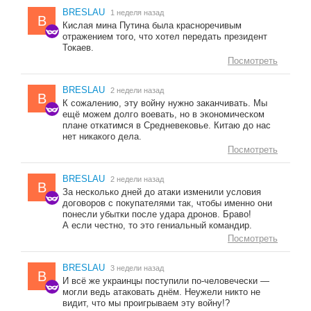
BRESLAU
1 неделя назад
B
Кислая мина Путина была красноречивым
отражением того, что хотел передать президент
Токаев.
Посмотреть
BRESLAU
2 недели назад
B
К сожалению, эту войну нужно заканчивать. Мы
ещё можем долго воевать, но в экономическом
плане откатимся в Средневековье. Китаю до нас
нет никакого дела.
Посмотреть
BRESLAU
2 недели назад
B
За несколько дней до атаки изменили условия
договоров с покупателями так, чтобы именно они
понесли убытки после удара дронов. Браво!
А если честно, то это гениальный командир.
Посмотреть
BRESLAU
3 недели назад
B
И всё же украинцы поступили по-человечески —
могли ведь атаковать днём. Неужели никто не
видит, что мы проигрываем эту войну!?