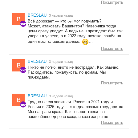
Посмотреть
BRESLAU
3 недели назад
B
Всё дорожает — кто бы мог подумать?
Может, атаковать Вашингтон? Наверняка тогда
цены сразу упадут. А ведь наш президент был так
уверен в успехе, а в 2022 году, похоже, зашёл на
один мост слишком далеко.
...
Посмотреть
BRESLAU
3 недели назад
B
Никто не погиб, никто не пострадал. Как обычно.
Расходитесь, пожалуйста, по домам. Мы
побеждаем.
Посмотреть
BRESLAU
3 недели назад
B
Трудно не согласиться. Россия в 2021 году и
Россия в 2026 году — это два разных государства.
Мы на грани краха. Как говорят греки: на
наклонённое дерево каждая коза запрыгнет.
Посмотреть