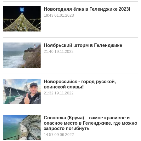
Новогодняя ёлка в Геленджике 2023!
КУЛЬТУРА
19:43 01.01.2023
НАУКА
СПОРТ
Ноябрьский шторм в Геленджике
21:40 19.11.2022
ШОУ-БИЗНЕС
АВТО И МОТО
Новороссийск - город русской,
ЭГОИЗМ
воинской славы!
21:32 19.11.2022
БЛОГ
Сосновка (Круча) – самое красивое и
опасное место в Геленджике, где можно
запросто погибнуть
14:57 09.06.2022