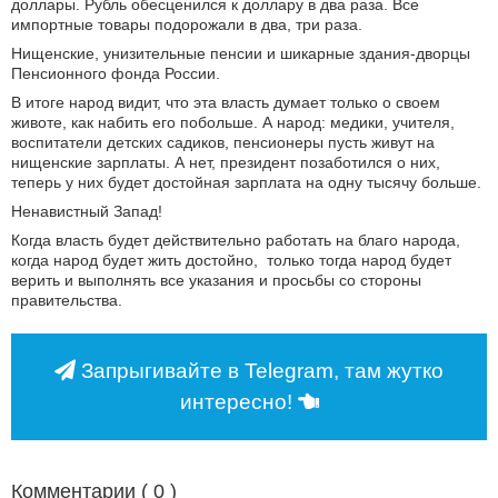
доллары. Рубль обесценился к доллару в два раза. Все
импортные товары подорожали в два, три раза.
Нищенские, унизительные пенсии и шикарные здания-дворцы
Пенсионного фонда России.
В итоге народ видит, что эта власть думает только о своем
животе, как набить его побольше. А народ: медики, учителя,
воспитатели детских садиков, пенсионеры пусть живут на
нищенские зарплаты. А нет, президент позаботился о них,
теперь у них будет достойная зарплата на одну тысячу больше.
Ненавистный Запад!
Когда власть будет действительно работать на благо народа,
когда народ будет жить достойно, только тогда народ будет
верить и выполнять все указания и просьбы со стороны
правительства.
Запрыгивайте в Telegram, там жутко
интересно!
Комментарии (
0
)