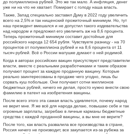
до полумиллиона рублей. Это же так мало. А инфляция, денег
уже ни на что не хватает. Помирает с голоду наша власть.
Также, Запад специально заставил Думу в 2022 году увеличить
всего на 2,5% и так нищенский прожиточный минимум. Но, тут
наш президент вмешался и не допустил такого издевательства
над народом и предложил его увеличить аж на 8,6 процента.
Теперь прожиточный минимум составит достойные для
российского народа 12 654 рубля. Чувствуете разницу - на 70
процентов от полумиллиона рублей и на 8,6 процента от 11
тысяч рублей. Всё о России матушке думают о ней родимой.
Когда в авторах российских вакцин присутствуют представители
власти, вместе с реальными разработчиками и таким образом
получают процент за каждую проданную вакцину. Которые
реально заинтересованы в продаже чего угодно, лишь бы
сорвать куш побольше. Они получают сотни миллионов
бюджетных рублей, ничего не делая, просто нужно внести свою
фамилию в патент на изобретения вакцины.
После всего этого эта самая власть удивляется, почему народ
не верит мне. Я же всё для народа делаю, повышаю себе и так
огромные зарплаты, загребаю в личные карманы бюджетные
средства с каждой проданной вакцины, а вы мне не верите?
После того, как власть развалила все производства в стране,
Россия ничего не производит, все закупается из-за рубежа за