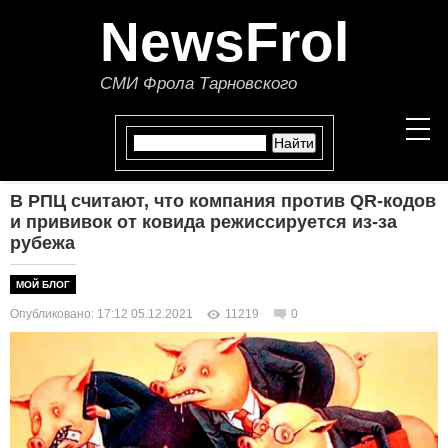
NewsFrol
СМИ Фрола Тарновского
В РПЦ считают, что компания против QR-кодов
НОВОСТИ
и прививок от ковида режиссируется из-за
рубежа
СТАТЬИ
МОЙ БЛОГ
ПОЛИТИКА
Опубликовано: 17:12 05.12.2021
11219
0
ЭКОНОМИКА
В МИРЕ
ОБЩЕСТВО