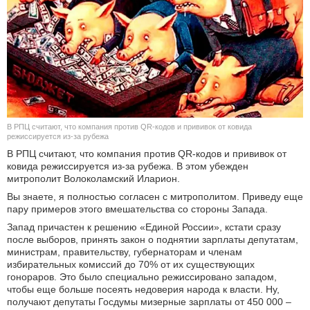
КУЛЬТУРА
НАУКА
СПОРТ
ШОУ-БИЗНЕС
В РПЦ считают, что компания против QR-кодов и прививок от ковида
режиссируется из-за рубежа
АВТО И МОТО
В РПЦ считают, что компания против QR-кодов и прививок от
ковида режиссируется из-за рубежа. В этом убежден
митрополит Волоколамский Иларион.
ЭГОИЗМ
Вы знаете, я полностью согласен с митрополитом. Приведу еще
пару примеров этого вмешательства со стороны Запада.
БЛОГ
Запад причастен к решению «Единой России», кстати сразу
после выборов, принять закон о поднятии зарплаты депутатам,
министрам, правительству, губернаторам и членам
избирательных комиссий до 70% от их существующих
гонораров. Это было специально режиссировано западом,
чтобы еще больше посеять недоверия народа к власти. Ну,
получают депутаты Госдумы мизерные зарплаты от 450 000 –