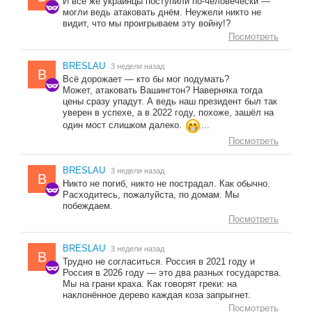
И всё же украинцы поступили по-человечески —
могли ведь атаковать днём. Неужели никто не
видит, что мы проигрываем эту войну!?
Посмотреть
BRESLAU
3 недели назад
B
Всё дорожает — кто бы мог подумать?
Может, атаковать Вашингтон? Наверняка тогда
цены сразу упадут. А ведь наш президент был так
уверен в успехе, а в 2022 году, похоже, зашёл на
один мост слишком далеко.
...
Посмотреть
BRESLAU
3 недели назад
B
Никто не погиб, никто не пострадал. Как обычно.
Расходитесь, пожалуйста, по домам. Мы
побеждаем.
Посмотреть
BRESLAU
3 недели назад
B
Трудно не согласиться. Россия в 2021 году и
Россия в 2026 году — это два разных государства.
Мы на грани краха. Как говорят греки: на
наклонённое дерево каждая коза запрыгнет.
Посмотреть