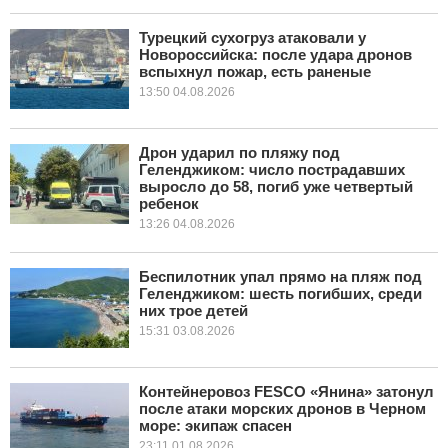
Турецкий сухогруз атаковали у
КУЛЬТУРА
Новороссийска: после удара дронов
вспыхнул пожар, есть раненые
НАУКА
13:50 04.08.2026
СПОРТ
Дрон ударил по пляжу под
Геленджиком: число пострадавших
ШОУ-БИЗНЕС
выросло до 58, погиб уже четвертый
ребенок
АВТО И МОТО
13:26 04.08.2026
ЭГОИЗМ
Беспилотник упал прямо на пляж под
Геленджиком: шесть погибших, среди
них трое детей
БЛОГ
15:31 03.08.2026
Контейнеровоз FESCO «Янина» затонул
после атаки морских дронов в Черном
море: экипаж спасен
23:11 01.08.2026