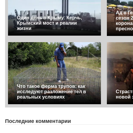
Ад в Г
Один день в Крыму: Керчь,
сезон 
Крымский мост и реалии
корона
жизни
пресн
Что такое ферма трупов: как
исследуют разложение тел в
Страст
реальных условиях
новой
Последние комментарии