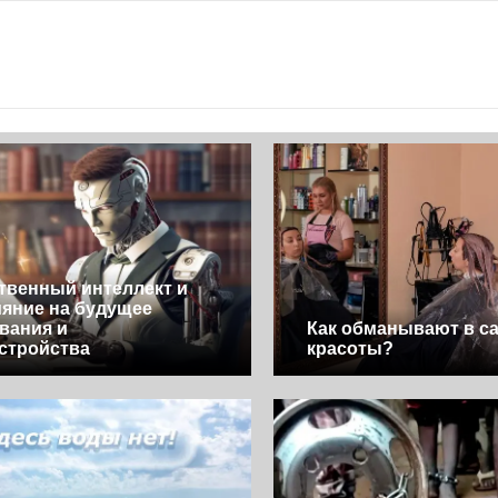
твенный интеллект и
ияние на будущее
вания и
Как обманывают в с
стройства
красоты?