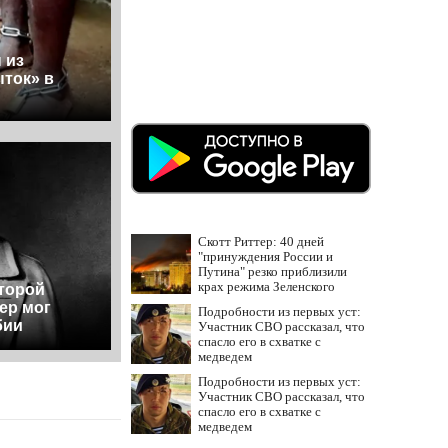
 из
ток» в
Скотт Риттер: 40 дней
"принуждения России и
Путина" резко приблизили
крах режима Зеленского
торой
ер мог
Подробности из первых уст:
бии
Участник СВО рассказал, что
спасло его в схватке с
медведем
Подробности из первых уст:
Участник СВО рассказал, что
спасло его в схватке с
медведем