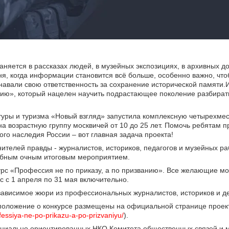
аняется в рассказах людей, в музейных экспозициях, в архивных до
дня, когда информации становится всё больше, особенно важно, ч
навали свою ответственность за сохранение исторической памяти.
анию», который нацелен научить подрастающее поколение разбирать
туры и туризма «Новый взгляд» запустила комплексную четырехме
на возрастную группу москвичей от 10 до 25 лет. Помочь ребятам п
го наследия России – вот главная задача проекта!
телей правды - журналистов, историков, педагогов и музейных ра
абным очным итоговым мероприятием.
рс «Профессия не по приказу, а по призванию». Все желающие мо
рс с 1 апреля по 31 мая включительно.
зависимое жюри из профессиональных журналистов, историков и де
положение о конкурсе размещены на официальной странице проек
ofessiya-ne-po-prikazu-a-po-prizvaniyu/
).
социально ориентированных НКО Комитета общественных связей и