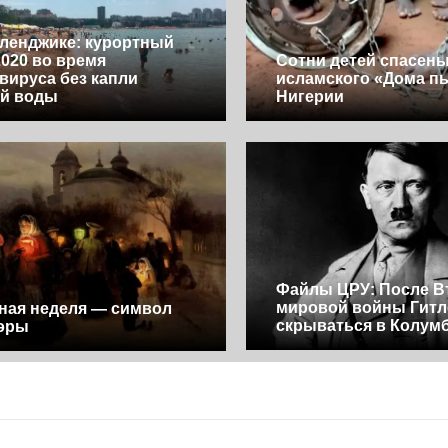
еленджике: курортный
2020 во время
Сотни детей спасены
вируса без капли
исламского «Дома пы
ой воды
Нигерии
Файлы ЦРУ: После В
мировой войны Гитл
ная неделя — символ
скрываться в Колум
 эры