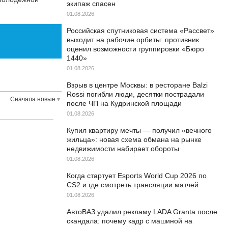
экипаж спасен
01.08.2026
Российская спутниковая система «Рассвет»
выходит на рабочие орбиты: противник
оценил возможности группировки «Бюро
1440»
01.08.2026
Взрыв в центре Москвы: в ресторане Balzi
Rossi погибли люди, десятки пострадали
Сначала новые
после ЧП на Кудринской площади
01.08.2026
Купил квартиру мечты — получил «вечного
жильца»: новая схема обмана на рынке
недвижимости набирает обороты
01.08.2026
Когда стартует Esports World Cup 2026 по
CS2 и где смотреть трансляции матчей
01.08.2026
АвтоВАЗ удалил рекламу LADA Granta после
скандала: почему кадр с машиной на