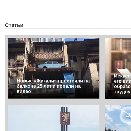
Статьи
Искусс
Новые «Жигули» простояли на
его вл
балконе 25 лет и попали на
образо
видео
трудоу