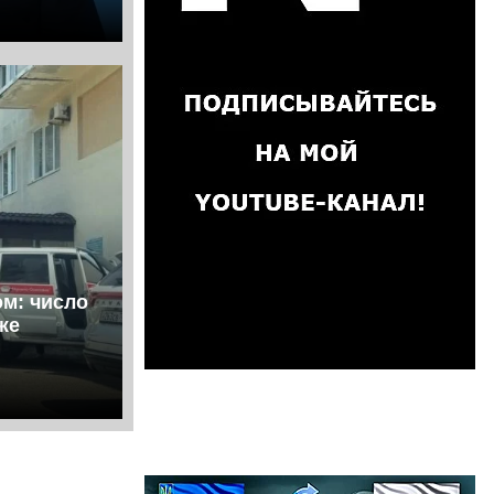
ом: число
же