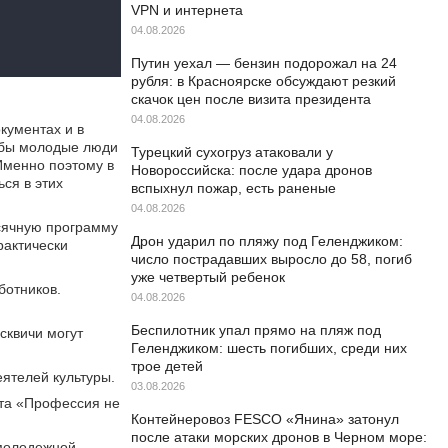
VPN и интернета
04.08.2026
Путин уехал — бензин подорожал на 24
рубля: в Красноярске обсуждают резкий
скачок цен после визита президента
04.08.2026
кументах и в
тобы молодые люди
Турецкий сухогруз атаковали у
Именно поэтому в
Новороссийска: после удара дронов
ся в этих
вспыхнул пожар, есть раненые
04.08.2026
сячную программу
Дрон ударил по пляжу под Геленджиком:
рактически
число пострадавших выросло до 58, погиб
уже четвертый ребенок
ботников.
04.08.2026
Беспилотник упал прямо на пляж под
сквичи могут
Геленджиком: шесть погибших, среди них
трое детей
ятелей культуры.
03.08.2026
та «Профессия не
Контейнеровоз FESCO «Янина» затонул
после атаки морских дронов в Черном море:
 молодежной