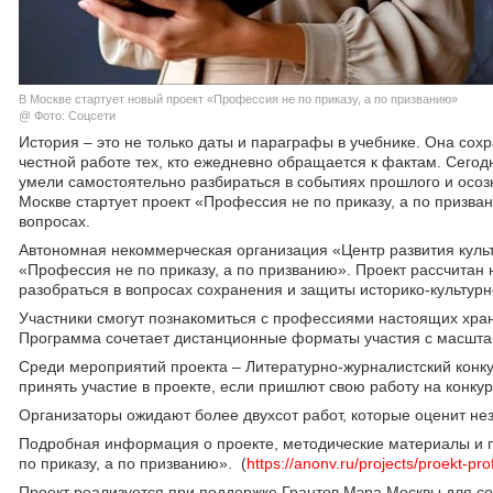
В Москве стартует новый проект «Профессия не по приказу, а по призванию»
@ Фото: Соцсети
История – это не только даты и параграфы в учебнике. Она сохр
честной работе тех, кто ежедневно обращается к фактам. Сего
умели самостоятельно разбираться в событиях прошлого и осоз
Москве стартует проект «Профессия не по приказу, а по призв
вопросах.
Автономная некоммерческая организация «Центр развития куль
«Профессия не по приказу, а по призванию». Проект рассчитан 
разобраться в вопросах сохранения и защиты историко-культурно
Участники смогут познакомиться с профессиями настоящих храни
Программа сочетает дистанционные форматы участия с масшт
Среди мероприятий проекта – Литературно-журналистский конку
принять участие в проекте, если пришлют свою работу на конку
Организаторы ожидают более двухсот работ, которые оценит не
Подробная информация о проекте, методические материалы и 
по приказу, а по призванию». (
https://anonv.ru/projects/proekt-pr
Проект реализуется при поддержке Грантов Мэра Москвы для 