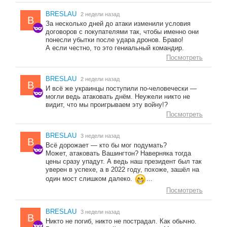
BRESLAU
2 недели назад
B
За несколько дней до атаки изменили условия
договоров с покупателями так, чтобы именно они
понесли убытки после удара дронов. Браво!
А если честно, то это гениальный командир.
Посмотреть
BRESLAU
2 недели назад
B
И всё же украинцы поступили по-человечески —
могли ведь атаковать днём. Неужели никто не
видит, что мы проигрываем эту войну!?
Посмотреть
BRESLAU
3 недели назад
B
Всё дорожает — кто бы мог подумать?
Может, атаковать Вашингтон? Наверняка тогда
цены сразу упадут. А ведь наш президент был так
уверен в успехе, а в 2022 году, похоже, зашёл на
один мост слишком далеко.
...
Посмотреть
BRESLAU
3 недели назад
B
Никто не погиб, никто не пострадал. Как обычно.