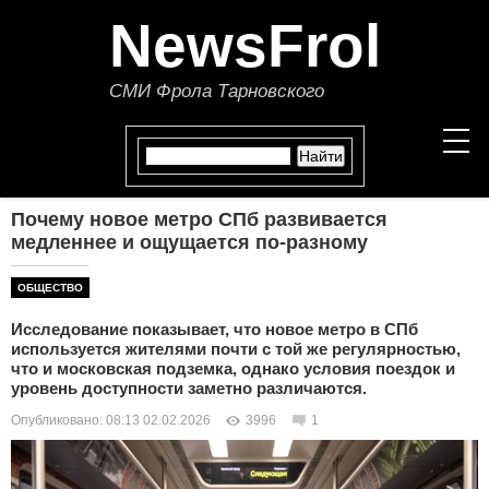
NewsFrol
СМИ Фрола Тарновского
Почему новое метро СПб развивается
НОВОСТИ
медленнее и ощущается по-разному
СТАТЬИ
ОБЩЕСТВО
Исследование показывает, что новое метро в СПб
ПОЛИТИКА
используется жителями почти с той же регулярностью,
что и московская подземка, однако условия поездок и
ЭКОНОМИКА
уровень доступности заметно различаются.
Опубликовано: 08:13 02.02.2026
3996
1
В МИРЕ
ОБЩЕСТВО