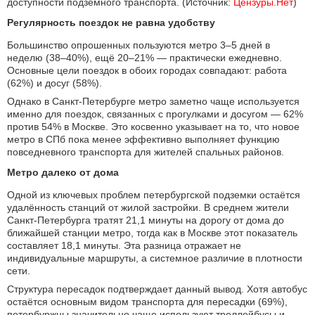
доступности подземного транспорта. (Источник:
Цензуры.Нет
)
Регулярность поездок не равна удобству
Большинство опрошенных пользуются метро 3–5 дней в
неделю (38–40%), ещё 20–21% — практически ежедневно.
Основные цели поездок в обоих городах совпадают: работа
(62%) и досуг (58%).
Однако в Санкт-Петербурге метро заметно чаще используется
именно для поездок, связанных с прогулками и досугом — 62%
против 54% в Москве. Это косвенно указывает на то, что новое
метро в СПб пока менее эффективно выполняет функцию
повседневного транспорта для жителей спальных районов.
Метро далеко от дома
Одной из ключевых проблем петербургской подземки остаётся
удалённость станций от жилой застройки. В среднем жители
Санкт-Петербурга тратят 21,1 минуты на дорогу от дома до
ближайшей станции метро, тогда как в Москве этот показатель
составляет 18,1 минуты. Эта разница отражает не
индивидуальные маршруты, а системное различие в плотности
сети.
Структура пересадок подтверждает данный вывод. Хотя автобус
остаётся основным видом транспорта для пересадки (69%),
петербуржцы значительно чаще используют троллейбусы и