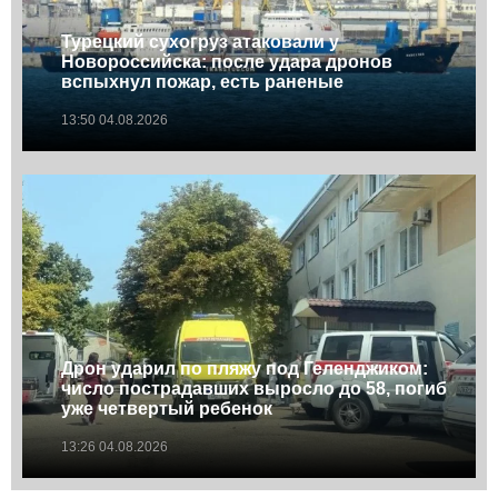
Турецкий сухогруз атаковали у
Новороссийска: после удара дронов
вспыхнул пожар, есть раненые
13:50 04.08.2026
Дрон ударил по пляжу под Геленджиком:
число пострадавших выросло до 58, погиб
уже четвертый ребенок
13:26 04.08.2026