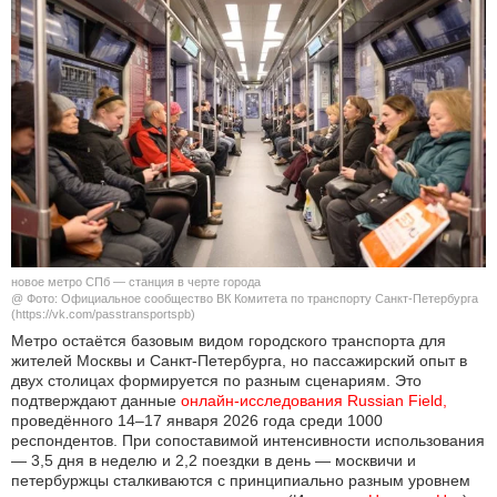
КУЛЬТУРА
НАУКА
СПОРТ
ШОУ-БИЗНЕС
АВТО И МОТО
новое метро СПб — станция в черте города
ЭГОИЗМ
@ Фото: Официальное сообщество ВК Комитета по транспорту Санкт-Петербурга
(https://vk.com/passtransportspb)
Метро остаётся базовым видом городского транспорта для
БЛОГ
жителей Москвы и Санкт-Петербурга, но пассажирский опыт в
двух столицах формируется по разным сценариям. Это
подтверждают данные
онлайн-исследования Russian Field,
проведённого 14–17 января 2026 года среди 1000
респондентов. При сопоставимой интенсивности использования
— 3,5 дня в неделю и 2,2 поездки в день — москвичи и
петербуржцы сталкиваются с принципиально разным уровнем