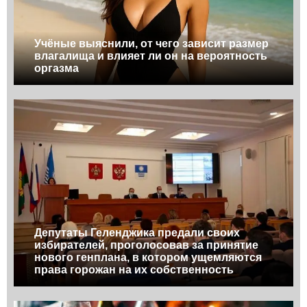
Учёные выяснили, от чего зависит размер
влагалища и влияет ли он на вероятность
оргазма
Депутаты Геленджика предали своих
избирателей, проголосовав за принятие
нового генплана, в котором ущемляются
права горожан на их собственность