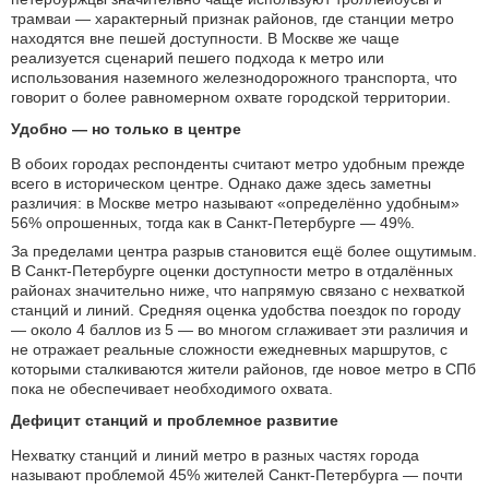
трамваи — характерный признак районов, где станции метро
находятся вне пешей доступности. В Москве же чаще
реализуется сценарий пешего подхода к метро или
использования наземного железнодорожного транспорта, что
говорит о более равномерном охвате городской территории.
Удобно — но только в центре
В обоих городах респонденты считают метро удобным прежде
всего в историческом центре. Однако даже здесь заметны
различия: в Москве метро называют «определённо удобным»
56% опрошенных, тогда как в Санкт-Петербурге — 49%.
За пределами центра разрыв становится ещё более ощутимым.
В Санкт-Петербурге оценки доступности метро в отдалённых
районах значительно ниже, что напрямую связано с нехваткой
станций и линий. Средняя оценка удобства поездок по городу
— около 4 баллов из 5 — во многом сглаживает эти различия и
не отражает реальные сложности ежедневных маршрутов, с
которыми сталкиваются жители районов, где новое метро в СПб
пока не обеспечивает необходимого охвата.
Дефицит станций и проблемное развитие
Нехватку станций и линий метро в разных частях города
называют проблемой 45% жителей Санкт-Петербурга — почти