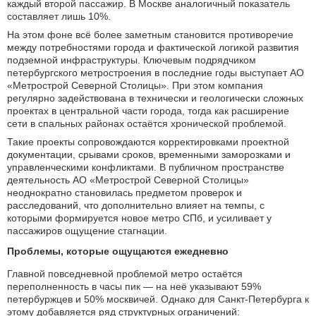
каждый второй пассажир. В Москве аналогичный показатель
составляет лишь 10%.
На этом фоне всё более заметным становится противоречие
между потребностями города и фактической логикой развития
подземной инфраструктуры. Ключевым подрядчиком
петербургского метростроения в последние годы выступает АО
«Метрострой Северной Столицы». При этом компания
регулярно задействована в технически и геологически сложных
проектах в центральной части города, тогда как расширение
сети в спальных районах остаётся хронической проблемой.
Такие проекты сопровождаются корректировками проектной
документации, срывами сроков, временными заморозками и
управленческими конфликтами. В публичном пространстве
деятельность АО «Метрострой Северной Столицы»
неоднократно становилась предметом проверок и
расследований, что дополнительно влияет на темпы, с
которыми формируется новое метро СПб, и усиливает у
пассажиров ощущение стагнации.
Проблемы, которые ощущаются ежедневно
Главной повседневной проблемой метро остаётся
переполненность в часы пик — на неё указывают 59%
петербуржцев и 50% москвичей. Однако для Санкт-Петербурга к
этому добавляется ряд структурных ограничений: