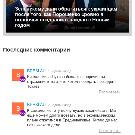
Зеленскому дали обратиться к украинцам
после того, как Порошенко «ровно в
полночь» поздравил граждан с Новым
годом
Последние комментарии
BRESLAU
1 неделя назад
B
Кислая мина Путина была красноречивым
отражением того, что хотел передать президент
Токаев.
Посмотреть
BRESLAU
2 недели назад
B
К сожалению, эту войну нужно заканчивать. Мы
ещё можем долго воевать, но в экономическом
плане откатимся в Средневековье. Китаю до нас
нет никакого дела.
Посмотреть