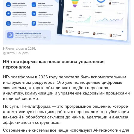
КУЛЬТУРА
НАУКА
СПОРТ
HR-платформы 2026:
ШОУ-БИЗНЕС
@ Фото: Соцсети
HR-платформы как новая основа управления
АВТО И МОТО
персоналом
HR-платформы в 2026 году перестали быть вспомогательным
ЭГОИЗМ
инструментом рекрутеров. Это уже полноценные цифровые
экосистемы, которые объединяют подбор персонала,
БЛОГ
аналитику, коммуникации и управление кадровыми процессами
в единой системе.
По сути, HR-платформа — это программное решение, которое
автоматизирует весь цикл работы с персоналом: от публикации
вакансий и обработки откликов до найма, адаптации и анализа
эффективности сотрудников.
Современные системы всё чаще используют AI-технологии для