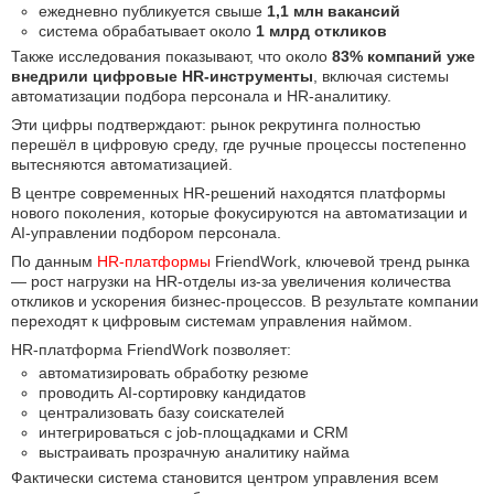
ежедневно публикуется свыше
1,1 млн вакансий
система обрабатывает около
1 млрд откликов
Также исследования показывают, что около
83% компаний уже
внедрили цифровые HR-инструменты
, включая системы
автоматизации подбора персонала и HR-аналитику.
Эти цифры подтверждают: рынок рекрутинга полностью
перешёл в цифровую среду, где ручные процессы постепенно
вытесняются автоматизацией.
В центре современных HR-решений находятся платформы
нового поколения, которые фокусируются на автоматизации и
AI-управлении подбором персонала.
По данным
HR-платформы
FriendWork, ключевой тренд рынка
— рост нагрузки на HR-отделы из-за увеличения количества
откликов и ускорения бизнес-процессов. В результате компании
переходят к цифровым системам управления наймом.
HR-платформа FriendWork позволяет:
автоматизировать обработку резюме
проводить AI-сортировку кандидатов
централизовать базу соискателей
интегрироваться с job-площадками и CRM
выстраивать прозрачную аналитику найма
Фактически система становится центром управления всем