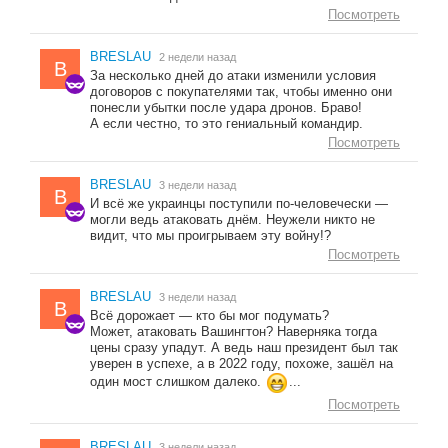
Посмотреть
BRESLAU
2 недели назад
B
За несколько дней до атаки изменили условия
договоров с покупателями так, чтобы именно они
понесли убытки после удара дронов. Браво!
А если честно, то это гениальный командир.
Посмотреть
BRESLAU
3 недели назад
B
И всё же украинцы поступили по-человечески —
могли ведь атаковать днём. Неужели никто не
видит, что мы проигрываем эту войну!?
Посмотреть
BRESLAU
3 недели назад
B
Всё дорожает — кто бы мог подумать?
Может, атаковать Вашингтон? Наверняка тогда
цены сразу упадут. А ведь наш президент был так
уверен в успехе, а в 2022 году, похоже, зашёл на
один мост слишком далеко.
...
Посмотреть
BRESLAU
3 недели назад