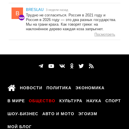
BRESLAU
3 недели назад
B
Трудно не согласиться. Россия в 2021 году и
Россия в 2026 году — это два разных государства.
Мы на грани краха. Как говорят греки: на
наклонённое дерево каждая коза запрыгнет.
Посмотреть
НОВОСТИ
ПОЛИТИКА
ЭКОНОМИКА
В МИРЕ
ОБЩЕСТВО
КУЛЬТУРА
НАУКА
СПОРТ
ШОУ-БИЗНЕС
АВТО И МОТО
ЭГОИЗМ
МОЙ БЛОГ