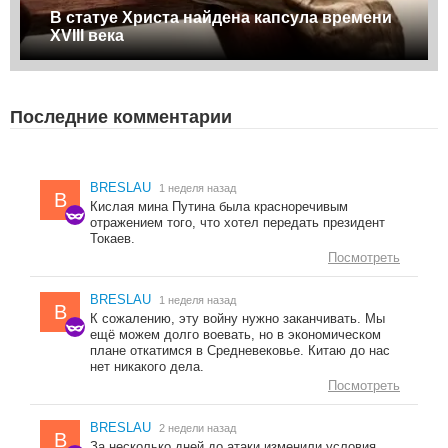
В статуе Христа найдена капсула времени
XVIII века
Последние комментарии
BRESLAU
1 неделя назад
B
Кислая мина Путина была красноречивым
отражением того, что хотел передать президент
Токаев.
Посмотреть
BRESLAU
1 неделя назад
B
К сожалению, эту войну нужно заканчивать. Мы
ещё можем долго воевать, но в экономическом
плане откатимся в Средневековье. Китаю до нас
нет никакого дела.
Посмотреть
BRESLAU
2 недели назад
B
За несколько дней до атаки изменили условия