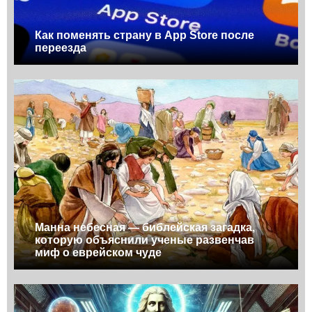
Как поменять страну в App Store после
переезда
Манна небесная — библейская загадка,
которую объяснили ученые развенчав
миф о еврейском чуде