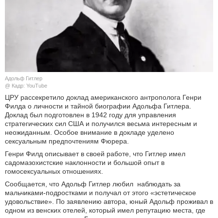
КУЛЬТУРА
НАУКА
СПОРТ
Адольф Гитлер
ШОУ-БИЗНЕС
@ Кадр: YouTube
ЦРУ рассекретило доклад американского антрополога Генри
Филда о личности и тайной биографии Адольфа Гитлера.
АВТО И МОТО
Доклад был подготовлен в 1942 году для управления
стратегических сил США и получился весьма интересным и
ЭГОИЗМ
неожиданным. Особое внимание в докладе уделено
сексуальным предпочтениям Фюрера.
БЛОГ
Генри Филд описывает в своей работе, что Гитлер имел
садомазохистские наклонности и большой опыт в
гомосексуальных отношениях.
Сообщается, что Адольф Гитлер любил наблюдать за
мальчиками-подростками и получал от этого «эстетическое
удовольствие». По заявлению автора, юный Адольф проживал в
одном из венских отелей, который имел репутацию места, где