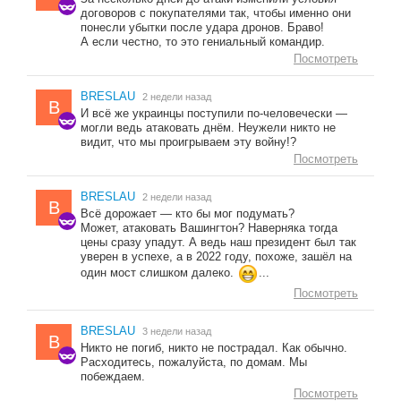
договоров с покупателями так, чтобы именно они
понесли убытки после удара дронов. Браво!
А если честно, то это гениальный командир.
Посмотреть
BRESLAU
2 недели назад
B
И всё же украинцы поступили по-человечески —
могли ведь атаковать днём. Неужели никто не
видит, что мы проигрываем эту войну!?
Посмотреть
BRESLAU
2 недели назад
B
Всё дорожает — кто бы мог подумать?
Может, атаковать Вашингтон? Наверняка тогда
цены сразу упадут. А ведь наш президент был так
уверен в успехе, а в 2022 году, похоже, зашёл на
один мост слишком далеко.
...
Посмотреть
BRESLAU
3 недели назад
B
Никто не погиб, никто не пострадал. Как обычно.
Расходитесь, пожалуйста, по домам. Мы
побеждаем.
Посмотреть