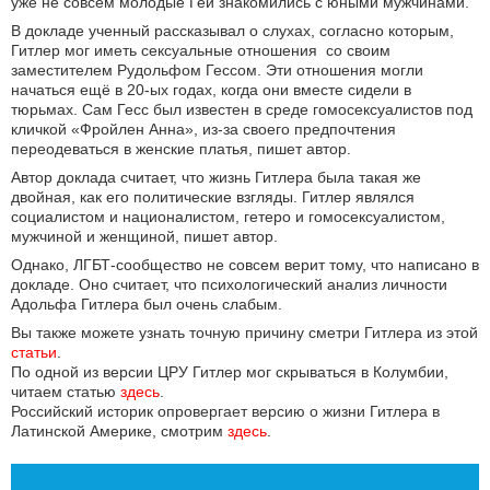
уже не совсем молодые Геи знакомились с юными мужчинами.
В докладе ученный рассказывал о слухах, согласно которым,
Гитлер мог иметь сексуальные отношения со своим
заместителем Рудольфом Гессом. Эти отношения могли
начаться ещё в 20-ых годах, когда они вместе сидели в
тюрьмах. Сам Гесс был известен в среде гомосексуалистов под
кличкой «Фройлен Анна», из-за своего предпочтения
переодеваться в женские платья, пишет автор.
Автор доклада считает, что жизнь Гитлера была такая же
двойная, как его политические взгляды. Гитлер являлся
социалистом и националистом, гетеро и гомосексуалистом,
мужчиной и женщиной, пишет автор.
Однако, ЛГБТ-сообщество не совсем верит тому, что написано в
докладе. Оно считает, что психологический анализ личности
Адольфа Гитлера был очень слабым.
Вы также можете узнать точную причину сметри Гитлера из этой
статьи
.
По одной из версии ЦРУ Гитлер мог скрываться в Колумбии,
читаем статью
здесь
.
Российский историк опровергает версию о жизни Гитлера в
Латинской Америке, смотрим
здесь
.