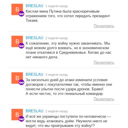
BRESLAU
1 неделя назад
B
Кислая мина Путина была красноречивым
отражением того, что хотел передать президент
Токаев.
Посмотреть
BRESLAU
2 недели назад
B
К сожалению, эту войну нужно заканчивать. Мы
ещё можем долго воевать, но в экономическом
плане откатимся в Средневековье. Китаю до нас
нет никакого дела.
Посмотреть
BRESLAU
2 недели назад
B
За несколько дней до атаки изменили условия
договоров с покупателями так, чтобы именно они
понесли убытки после удара дронов. Браво!
А если честно, то это гениальный командир.
Посмотреть
BRESLAU
2 недели назад
B
И всё же украинцы поступили по-человечески —
могли ведь атаковать днём. Неужели никто не
видит, что мы проигрываем эту войну!?