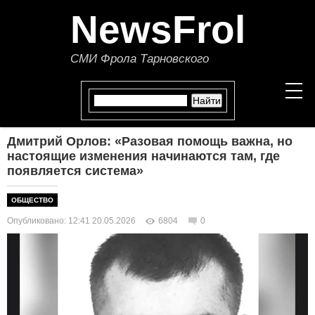
NewsFrol
СМИ Фрола Тарновского
Дмитрий Орлов: «Разовая помощь важна, но
НОВОСТИ
настоящие изменения начинаются там, где
появляется система»
СТАТЬИ
ОБЩЕСТВО
ПОЛИТИКА
Опубликовано: 12:41 20.05.2026
6804
0
ЭКОНОМИКА
В МИРЕ
ОБЩЕСТВО