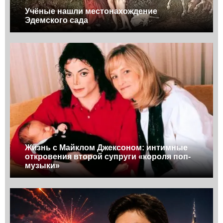
Учёные нашли местонахождение
Эдемского сада
Жизнь с Майклом Джексоном: интимные
откровения второй супруги «короля поп-
музыки»