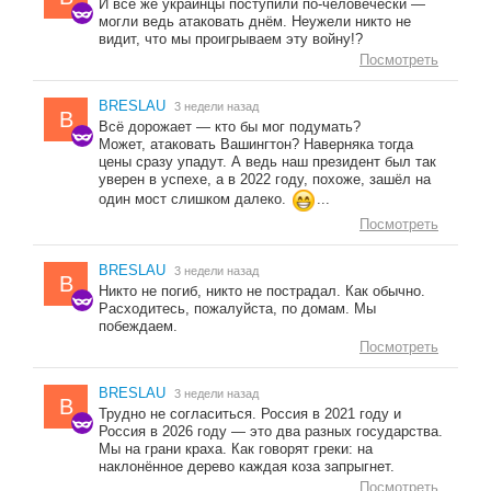
И всё же украинцы поступили по-человечески —
могли ведь атаковать днём. Неужели никто не
видит, что мы проигрываем эту войну!?
Посмотреть
BRESLAU
3 недели назад
B
Всё дорожает — кто бы мог подумать?
Может, атаковать Вашингтон? Наверняка тогда
цены сразу упадут. А ведь наш президент был так
уверен в успехе, а в 2022 году, похоже, зашёл на
один мост слишком далеко.
...
Посмотреть
BRESLAU
3 недели назад
B
Никто не погиб, никто не пострадал. Как обычно.
Расходитесь, пожалуйста, по домам. Мы
побеждаем.
Посмотреть
BRESLAU
3 недели назад
B
Трудно не согласиться. Россия в 2021 году и
Россия в 2026 году — это два разных государства.
Мы на грани краха. Как говорят греки: на
наклонённое дерево каждая коза запрыгнет.
Посмотреть