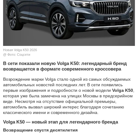
КУЛЬТУРА
НАУКА
СПОРТ
Новая Volga K50 2026
ШОУ-БИЗНЕС
@ Фото: Соцсети
В сети показали новую Volga K50: легендарный бренд
АВТО И МОТО
возвращается в формате современного кроссовера
Возрождение марки Volga стало одной из самых обсуждаемых
ЭГОИЗМ
автомобильных новостей последних лет. В сети появились
первые изображения и подробности о новой модели
Volga K50
,
БЛОГ
которая уже была замечена на улицах Москвы в предсерийном
виде. Несмотря на отсутствие официальной премьеры,
автомобиль вызвал широкий интерес благодаря сочетанию
классического имени и современного дизайна.
Volga K50 — новый этап для легендарного бренда
Возвращение спустя десятилетия