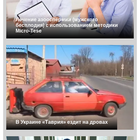
Лечение азооспермии (мужского
бесплодия) с использованием методики
Micro-Tese
В Украине «Таврия» ездит на дровах