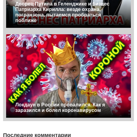
Дворец Путина в Геленджике и бизнес
Патриарха Кирилла: везде охрана,
погранзона, пытаемся пробраться
поближе
Локдаун в России провалился. Как я
заразился и болел коронавирусом
Последние комментарии