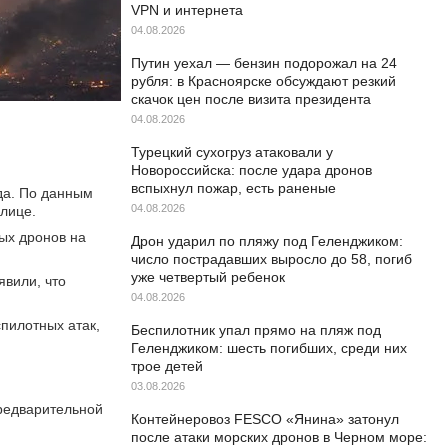
VPN и интернета
04.08.2026
Путин уехал — бензин подорожал на 24
рубля: в Красноярске обсуждают резкий
скачок цен после визита президента
04.08.2026
Турецкий сухогруз атаковали у
Новороссийска: после удара дронов
вспыхнул пожар, есть раненые
да. По данным
04.08.2026
лице.
ых дронов на
Дрон ударил по пляжу под Геленджиком:
число пострадавших выросло до 58, погиб
уже четвертый ребенок
явили, что
04.08.2026
пилотных атак,
Беспилотник упал прямо на пляж под
Геленджиком: шесть погибших, среди них
трое детей
03.08.2026
редварительной
Контейнеровоз FESCO «Янина» затонул
после атаки морских дронов в Черном море: