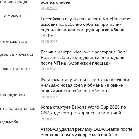
анились кадры
экипаж спасен
01.08.2026
х на момент
Российская спутниковая система «Рассвет»
выходит на рабочие орбиты: противник
оценил возможности группировки «Бюро
1440»
Подмосковьем
01.08.2026
Взрыв в центре Москвы: в ресторане Balzi
узке на системы
Rossi погибли люди, десятки пострадали
после ЧП на Кудринской площади
 разные модели
01.08.2026
Купил квартиру мечты — получил «вечного
жильца»: новая схема обмана на рынке
недвижимости набирает обороты
стах падения
01.08.2026
Когда стартует Esports World Cup 2026 по
нты на земле все
CS2 и где смотреть трансляции матчей
01.08.2026
а ущерба
АвтоВАЗ удалил рекламу LADA Granta после
скандала: почему кадр с машиной на