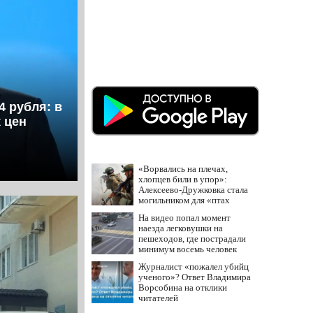
4 рубля: в
 цен
«Ворвались на плечах,
хлопцев били в упор»:
Алексеево-Дружковка стала
могильником для «птах
Мадьяра»
На видео попал момент
наезда легковушки на
пешеходов, где пострадали
минимум восемь человек
06/08/2026 – Новости
Журналист «пожалел убийц
ученого»? Ответ Владимира
Ворсобина на отклики
читателей