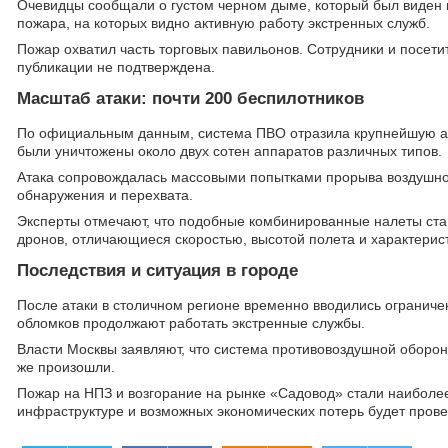
Очевидцы сообщали о густом черном дыме, который был виден 
пожара, на которых видно активную работу экстренных служб.
Пожар охватил часть торговых павильонов. Сотрудники и посе
публикации не подтверждена.
Масштаб атаки: почти 200 беспилотников
По официальным данным, система ПВО отразила крупнейшую ата
были уничтожены около двух сотен аппаратов различных типов.
Атака сопровождалась массовыми попытками прорыва воздушной
обнаружения и перехвата.
Эксперты отмечают, что подобные комбинированные налеты ста
дронов, отличающиеся скоростью, высотой полета и характерист
Последствия и ситуация в городе
После атаки в столичном регионе временно вводились ограниче
обломков продолжают работать экстренные службы.
Власти Москвы заявляют, что система противовоздушной оборон
же произошли.
Пожар на НПЗ и возгорание на рынке «Садовод» стали наиболе
инфраструктуре и возможных экономических потерь будет пров