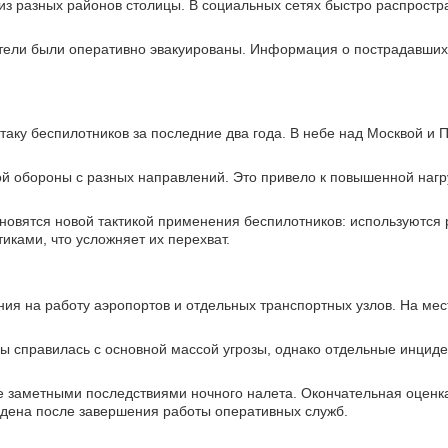
из разных районов столицы. В социальных сетях быстро распростр
тители были оперативно эвакуированы. Информация о пострадавши
ку беспилотников за последние два года. В небе над Москвой и 
 обороны с разных направлений. Это привело к повышенной нагр
новятся новой тактикой применения беспилотников: используются
иками, что усложняет их перехват.
ния на работу аэропортов и отдельных транспортных узлов. На ме
ы справилась с основной массой угрозы, однако отдельные инциде
е заметными последствиями ночного налета. Окончательная оценк
едена после завершения работы оперативных служб.