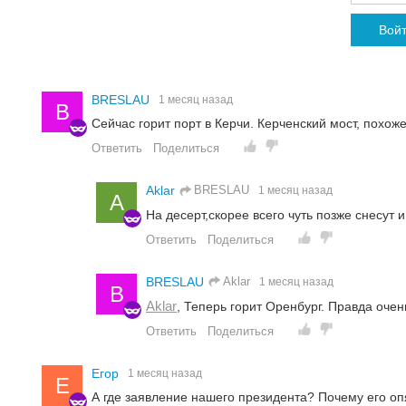
Вой
BRESLAU
1 месяц назад
B
Сейчас горит порт в Керчи. Керченский мост, похоже
Ответить
Поделиться
BRESLAU
Aklar
1 месяц назад
A
На десерт,скорее всего чуть позже снесут 
Ответить
Поделиться
Aklar
BRESLAU
1 месяц назад
B
Aklar
,
Теперь горит Оренбург. Правда оче
Ответить
Поделиться
Егор
1 месяц назад
Е
А где заявление нашего президента? Почему его опя