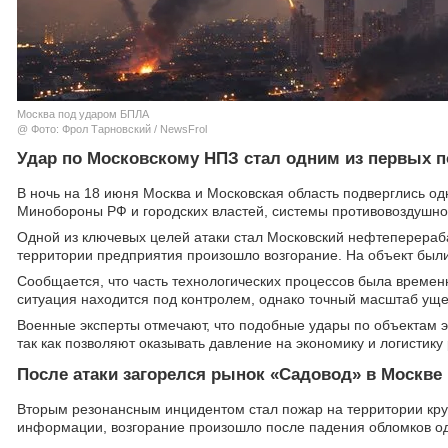
Москва под ударом БПЛА
@ Фото: Фрол Тарновский / NewsFrol
Удар по Московскому НПЗ стал одним из первых п
В ночь на 18 июня Москва и Московская область подверглись о
Минобороны РФ и городских властей, системы противовоздушно
Одной из ключевых целей атаки стал Московский нефтеперераб
территории предприятия произошло возгорание. На объект был
Сообщается, что часть технологических процессов была временн
ситуация находится под контролем, однако точный масштаб уще
Военные эксперты отмечают, что подобные удары по объектам э
так как позволяют оказывать давление на экономику и логистику
После атаки загорелся рынок «Садовод» в Москве
Вторым резонансным инцидентом стал пожар на территории кру
информации, возгорание произошло после падения обломков од