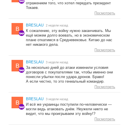
отражением того, что хотел передать президент
Токаев.
Посмотреть
BRESLAU
2 недели назад
B
К сожалению, эту войну нужно заканчивать. Мы
ещё можем долго воевать, но в экономическом
плане откатимся в Средневековье. Китаю до нас
нет никакого дела.
Посмотреть
BRESLAU
3 недели назад
B
За несколько дней до атаки изменили условия
договоров с покупателями так, чтобы именно они
понесли убытки после удара дронов. Браво!
А если честно, то это гениальный командир.
Посмотреть
BRESLAU
3 недели назад
B
И всё же украинцы поступили по-человечески —
могли ведь атаковать днём. Неужели никто не
видит, что мы проигрываем эту войну!?
Посмотреть