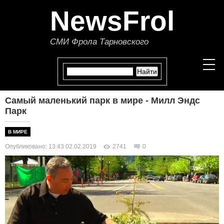
NewsFrol
СМИ Фрола Тарновского
Самый маленький парк в мире - Милл Эндс
НОВОСТИ
Парк
СТАТЬИ
В МИРЕ
Опубликовано: 13:43 02.02.2019
2741
0
ПОЛИТИКА
ЭКОНОМИКА
В МИРЕ
ОБЩЕСТВО