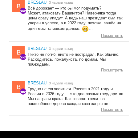
BRESLAU
3 недели назад
B
Всё дорожает — кто бы мог подумать?
Может, атаковать Вашингтон? Наверняка тогда
цены сразу упадут. А ведь наш президент был так
уверен в успехе, а в 2022 году, похоже, зашёл на
один мост слишком далеко.
...
Посмотреть
BRESLAU
3 недели назад
B
Никто не погиб, никто не пострадал. Как обычно.
Расходитесь, пожалуйста, по домам. Мы
побеждаем.
Посмотреть
BRESLAU
3 недели назад
B
Трудно не согласиться. Россия в 2021 году и
Россия в 2026 году — это два разных государства.
Мы на грани краха. Как говорят греки: на
наклонённое дерево каждая коза запрыгнет.
Посмотреть