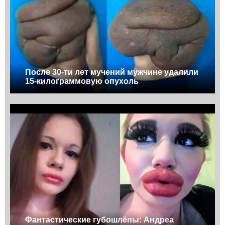
После 30-ти лет мучений мужчине удалили
15-килограммовую опухоль
Фантастические губошлёпы: Андреа