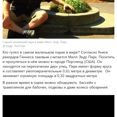
КУЛЬТУРА
НАУКА
СПОРТ
Самый маленький парк в мире Милл Эндс Парк.
ШОУ-БИЗНЕС
@ Кадр: YouTube
Кто гулял в самом маленьком парке в мире? Согласно Книге
рекордов Гиннеса таковым считается Милл Эндс Парк. Посетить
АВТО И МОТО
и прогуляться в нём можно в городе Портленд (США). Он
находится на пересечении двух улиц. Парк имеет форму круга
ЭГОИЗМ
и составляет умопомрачительные 0,61 метра в диаметре. Он
занимает огромную площадь в 0,32 квадратных метра.
БЛОГ
В разное время в парке можно обнаружить бассейн с
трамплином для бабочек, подковы и даже колесо обозрения.