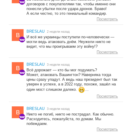
договоров с покупателями так, чтобы именно они
понесли убытки после удара дронов. Браво!
А если честно, то это гениальный командир.
Посмотреть
BRESLAU
2 недели назад
B
И всё же украинцы поступили по-человечески —
могли ведь атаковать днём. Неужели никто не
видит, что мы проигрываем эту войну!?
Посмотреть
BRESLAU
3 недели назад
B
Всё дорожает — кто бы мог подумать?
Может, атаковать Вашингтон? Наверняка тогда
цены сразу упадут. А ведь наш президент был так
уверен в успехе, а в 2022 году, похоже, зашёл на
один мост слишком далеко.
...
Посмотреть
BRESLAU
3 недели назад
B
Никто не погиб, никто не пострадал. Как обычно.
Расходитесь, пожалуйста, по домам. Мы
побеждаем.
Посмотреть