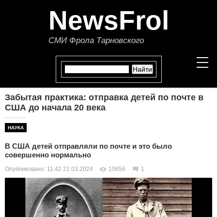
NewsFrol
СМИ Фрола Тарновского
Забытая практика: отправка детей по почте в
НОВОСТИ
США до начала 20 века
СТАТЬИ
НАУКА
В США детей отправляли по почте и это было
ПОЛИТИКА
совершенно нормально
Опубликовано: 11:42 21.03.2024
10656
1
ЭКОНОМИКА
В МИРЕ
ОБЩЕСТВО