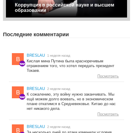
Коррупция в российской науке и высшем
образовании
Последние комментарии
BRESLAU
1 неделя назад
B
Кислая мина Путина была красноречивым
отражением того, что хотел передать президент
Токаев.
Посмотреть
BRESLAU
2 недели назад
B
К сожалению, эту войну нужно заканчивать. Мы
ещё можем долго воевать, но в экономическом
плане откатимся в Средневековье. Китаю до нас
нет никакого дела.
Посмотреть
BRESLAU
2 недели назад
B
За несколько дней до атаки изменили условия