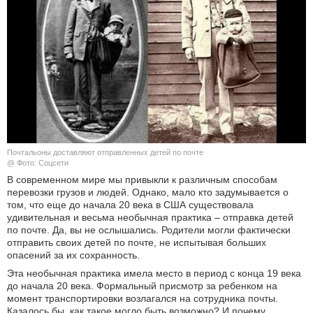
КУЛЬТУРА
НАУКА
СПОРТ
ШОУ-БИЗНЕС
АВТО И МОТО
Почтальоны доставляют отправленных детей по почте
@ Фото: Соцсети
В современном мире мы привыкли к различным способам
ЭГОИЗМ
перевозки грузов и людей. Однако, мало кто задумывается о
том, что еще до начала 20 века в США существовала
БЛОГ
удивительная и весьма необычная практика – отправка детей
по почте. Да, вы не ослышались. Родители могли фактически
отправить своих детей по почте, не испытывая больших
опасений за их сохранность.
Эта необычная практика имела место в период с конца 19 века
до начала 20 века. Формальный присмотр за ребенком на
момент транспортировки возлагался на сотрудника почты.
Казалось бы, как такое могло быть возможно? И почему