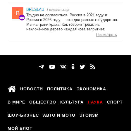
BRESLAU
3 недели назад
B
Трудно не согласиться. Россия в 2021 году и
Россия в 2026 году — это два разных государства.
Мы на грани краха. Как говорят греки: на
наклонённое дерево каждая коза запрыгнет.
Посмотреть
НОВОСТИ
ПОЛИТИКА
ЭКОНОМИКА
В МИРЕ
ОБЩЕСТВО
КУЛЬТУРА
НАУКА
СПОРТ
ШОУ-БИЗНЕС
АВТО И МОТО
ЭГОИЗМ
МОЙ БЛОГ