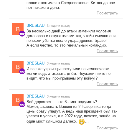
плане откатимся в Средневековье. Китаю до нас
нет никакого дела.
Посмотреть
BRESLAU
3 недели назад
B
За несколько дней до атаки изменили условия
договоров с покупателями так, чтобы именно они
понесли убытки после удара дронов. Браво!
А если честно, то это гениальный командир.
Посмотреть
BRESLAU
3 недели назад
B
И всё же украинцы поступили по-человечески —
могли ведь атаковать днём. Неужели никто не
видит, что мы проигрываем эту войну!?
Посмотреть
BRESLAU
3 недели назад
B
Всё дорожает — кто бы мог подумать?
Может, атаковать Вашингтон? Наверняка тогда
цены сразу упадут. А ведь наш президент был так
уверен в успехе, а в 2022 году, похоже, зашёл на
один мост слишком далеко.
...
Посмотреть