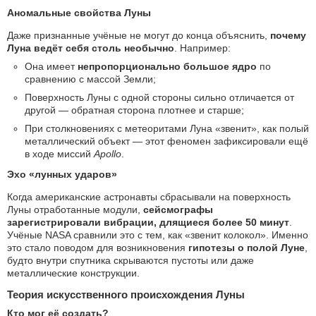
Аномальные свойства Луны
Даже признанные учёные не могут до конца объяснить,
почему
Луна ведёт себя столь необычно
. Например:
Она имеет
непропорционально большое ядро
по
сравнению с массой Земли;
Поверхность Луны с одной стороны сильно отличается от
другой — обратная сторона плотнее и старше;
При столкновениях с метеоритами Луна «звенит», как полый
металлический объект — этот феномен зафиксировали ещё
в ходе миссий
Apollo
.
Эхо «лунных ударов»
Когда американские астронавты сбрасывали на поверхность
Луны отработанные модули,
сейсмографы
зарегистрировали вибрации, длящиеся более 50 минут
.
Учёные NASA сравнили это с тем, как «звенит колокол». Именно
это стало поводом для возникновения
гипотезы о полой Луне
,
будто внутри спутника скрываются пустоты или даже
металлические конструкции.
Теория искусственного происхождения Луны
Кто мог её создать?