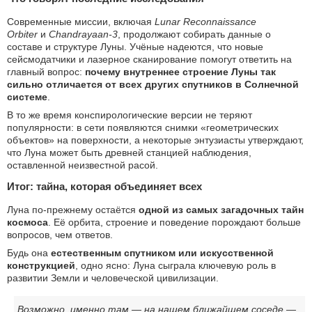
Современные миссии, включая
Lunar Reconnaissance
Orbiter
и
Chandrayaan-3
, продолжают собирать данные о
составе и структуре Луны. Учёные надеются, что новые
сейсмодатчики и лазерное сканирование помогут ответить на
главный вопрос:
почему внутреннее строение Луны так
сильно отличается от всех других спутников в Солнечной
системе
.
В то же время конспирологические версии не теряют
популярности: в сети появляются снимки «геометрических
объектов» на поверхности, а некоторые энтузиасты утверждают,
что Луна может быть древней станцией наблюдения,
оставленной неизвестной расой.
Итог: тайна, которая объединяет всех
Луна по-прежнему остаётся
одной из самых загадочных тайн
космоса
. Её орбита, строение и поведение порождают больше
вопросов, чем ответов.
Будь она
естественным спутником или искусственной
конструкцией
, одно ясно: Луна сыграла ключевую роль в
развитии Земли и человеческой цивилизации.
Возможно, именно там — на нашем ближайшем соседе —