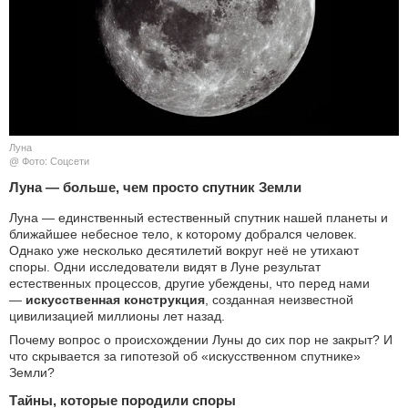
КУЛЬТУРА
НАУКА
СПОРТ
Луна
ШОУ-БИЗНЕС
@ Фото: Соцсети
Луна — больше, чем просто спутник Земли
АВТО И МОТО
Луна — единственный естественный спутник нашей планеты и
ближайшее небесное тело, к которому добрался человек.
ЭГОИЗМ
Однако уже несколько десятилетий вокруг неё не утихают
споры. Одни исследователи видят в Луне результат
БЛОГ
естественных процессов, другие убеждены, что перед нами
—
искусственная конструкция
, созданная неизвестной
цивилизацией миллионы лет назад.
Почему вопрос о происхождении Луны до сих пор не закрыт? И
что скрывается за гипотезой об «искусственном спутнике»
Земли?
Тайны, которые породили споры