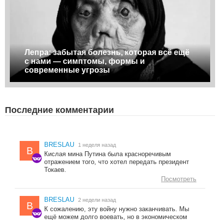
Лепра: забытая болезнь, которая всё ещё
с нами — симптомы, формы и
современные угрозы
Последние комментарии
BRESLAU
1 неделя назад
B
Кислая мина Путина была красноречивым
отражением того, что хотел передать президент
Токаев.
Посмотреть
BRESLAU
2 недели назад
B
К сожалению, эту войну нужно заканчивать. Мы
ещё можем долго воевать, но в экономическом