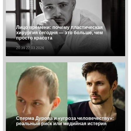
Лицо времени: почему пластическая
хирургия сегодня — это больше, чем
просто красота
20:39 22.03.2026
Сперма Дурова и «угроза человечеству»:
реальный риск или медийная истерия