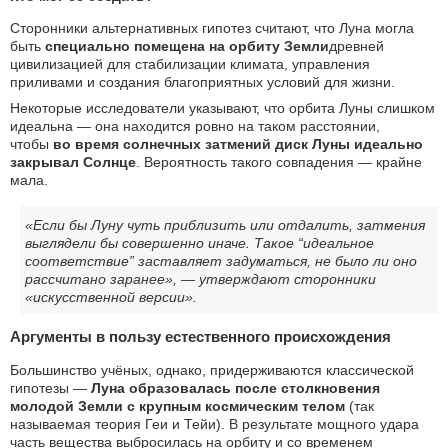
Сторонники альтернативных гипотез считают, что Луна могла
быть
специально помещена на орбиту Земли
древней
цивилизацией для стабилизации климата, управления
приливами и создания благоприятных условий для жизни.
Некоторые исследователи указывают, что орбита Луны слишком
идеальна — она находится ровно на таком расстоянии,
чтобы
во время солнечных затмений диск Луны идеально
закрывал Солнце
. Вероятность такого совпадения — крайне
мала.
«Если бы Луну чуть приблизить или отдалить, затмения
выглядели бы совершенно иначе. Такое “идеальное
соответствие” заставляет задуматься, не было ли оно
рассчитано заранее», — утверждают сторонники
«искусственной версии».
Аргументы в пользу естественного происхождения
Большинство учёных, однако, придерживаются классической
гипотезы —
Луна образовалась после столкновения
молодой Земли с крупным космическим телом
(так
называемая теория Геи и Тейи). В результате мощного удара
часть вещества выбросилась на орбиту и со временем