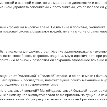
мической и военной мощи, но и в мастерстве дипломатии и военной
мением управлять союзниками и противниками, что позволяло ей 
ым игроком на мировой арене. Ее влияние в политике, экономике, 
 и правовая система оказывают воздействие на многие страны мир
.
 быть полезны для других стран. Умение адаптироваться к изменя
 а также способность сохранять национальную идентичность при р
британию великой и позволяют ей сохранять глобальное влияние и
ения от "маленькой" к "великой" стране, и ее опыт может быть 
, его причин и последствий, поможет лучше понять механизмы мир
й сотрудничества в современном мире.
ане стать самой великой? Мы обладаем самой большой территорие
учше? Почему нас эксплуатировали те же британцы живущие на как
качивая наши общие ресурсы вывозят их в ту же Британию и живут