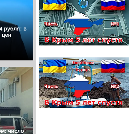
4 рубля: в
 цен
ом: число