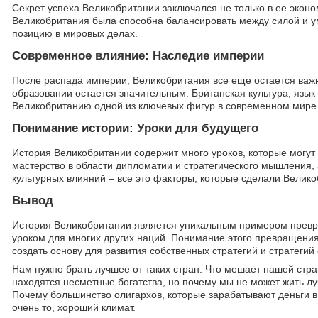
Секрет успеха Великобритании заключался не только в ее эконо
Великобритания была способна балансировать между силой и у
позицию в мировых делах.
Современное влияние: Наследие империи
После распада империи, Великобритания все еще остается важн
образовании остается значительным. Британская культура, язык
Великобританию одной из ключевых фигур в современном мире
Понимание истории: Уроки для будущего
История Великобритании содержит много уроков, которые могут
мастерство в области дипломатии и стратегического мышления,
культурных влияний – все это факторы, которые сделали Велико
Вывод
История Великобритании является уникальным примером превращ
уроком для многих других наций. Понимание этого превращения
создать основу для развития собственных стратегий и стратеги
Нам нужно брать лучшее от таких стран. Что мешает нашей стр
находятся несметные богатства, но почему мы не может жить л
Почему большинство олигархов, которые зарабатывают деньги вы
очень то, хороший климат.