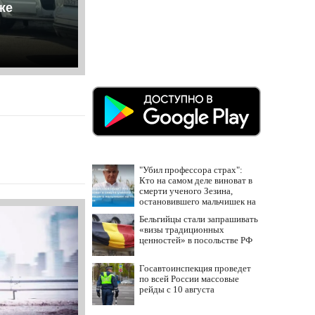
же
"Убил профессора страх":
Кто на самом деле виноват в
смерти ученого Зезина,
остановившего мальчишек на
поле с горохом
Бельгийцы стали запрашивать
«визы традиционных
ценностей» в посольстве РФ
Госавтоинспекция проведет
по всей России массовые
рейды с 10 августа