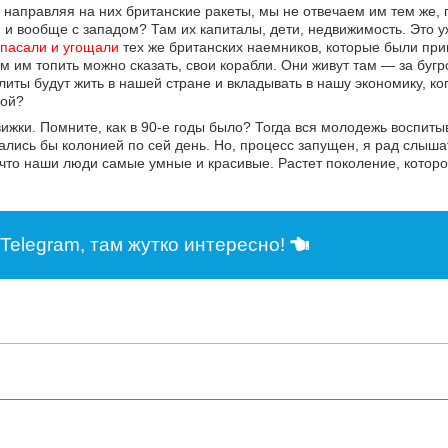
 направляя на них британские ракеты, мы не отвечаем им тем же,
 и вообще с западом? Там их капиталы, дети, недвижимость. Это 
спасали и угощали
тех же британских наемников, которые были при
м им топить можно сказать, свои корабли. Они живут там — за бугр
литы будут жить в нашей стране и вкладывать в нашу экономику, ког
ной?
вижки. Помните, как в 90-е годы было? Тогда вся молодежь воспиты
ались бы колонией по сей день. Но, процесс запущен, я рад слыша
, что наши люди самые умные и красивые. Растет поколение, котор
Telegram, там жутко интересно!