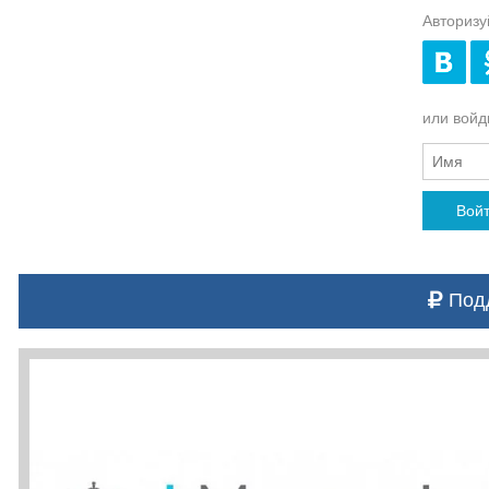
Авторизу
или войди
Вой
Подд