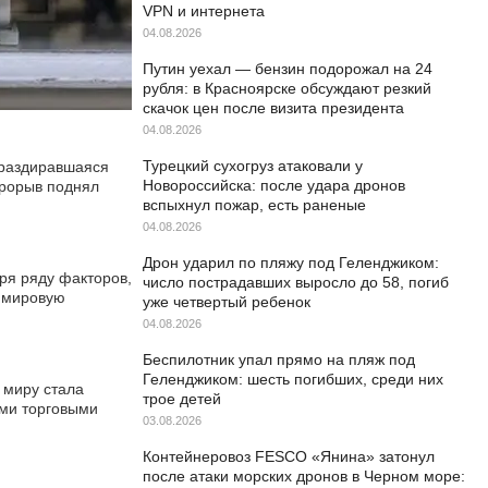
VPN и интернета
04.08.2026
Путин уехал — бензин подорожал на 24
рубля: в Красноярске обсуждают резкий
скачок цен после визита президента
04.08.2026
Турецкий сухогруз атаковали у
 раздиравшаяся
Новороссийска: после удара дронов
прорыв поднял
вспыхнул пожар, есть раненые
04.08.2026
Дрон ударил по пляжу под Геленджиком:
ря ряду факторов,
число пострадавших выросло до 58, погиб
в мировую
уже четвертый ребенок
04.08.2026
Беспилотник упал прямо на пляж под
Геленджиком: шесть погибших, среди них
 миру стала
трое детей
ими торговыми
03.08.2026
Контейнеровоз FESCO «Янина» затонул
после атаки морских дронов в Черном море: