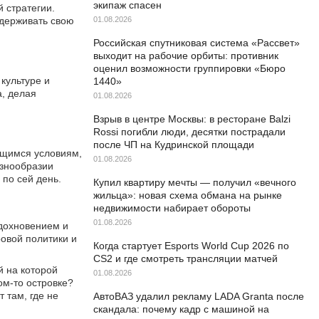
экипаж спасен
 стратегии.
удерживать свою
01.08.2026
Российская спутниковая система «Рассвет»
выходит на рабочие орбиты: противник
оценил возможности группировки «Бюро
культуре и
1440»
а, делая
01.08.2026
Взрыв в центре Москвы: в ресторане Balzi
Rossi погибли люди, десятки пострадали
после ЧП на Кудринской площади
ющимся условиям,
01.08.2026
азнообразии
 по сей день.
Купил квартиру мечты — получил «вечного
жильца»: новая схема обмана на рынке
недвижимости набирает обороты
01.08.2026
вдохновением и
овой политики и
Когда стартует Esports World Cup 2026 по
CS2 и где смотреть трансляции матчей
й на которой
01.08.2026
ом-то островке?
 там, где не
АвтоВАЗ удалил рекламу LADA Granta после
скандала: почему кадр с машиной на