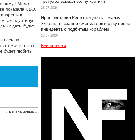
тротуаре вызвал волну критики
 почему? Может
28.07.2026
уже показала СВО.
говорены к
Иран заставил Киев отступить: почему
ом, эксплуатируя
Украина внезапно сменила риторику после
да их дети будут
инцидента с подбитым кораблем
28.07.2026
валась на
ть от моего сына,
Все новости
ое будет любить
Сначала новые