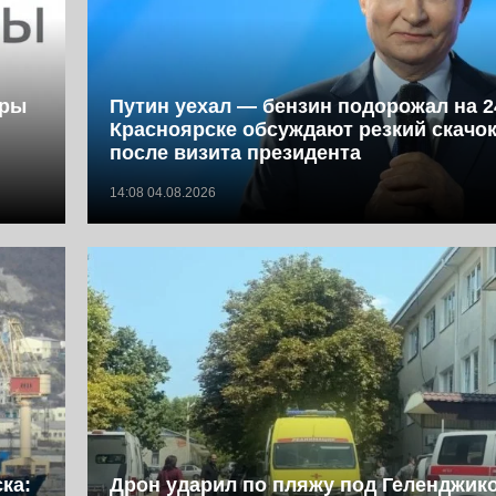
фры
Путин уехал — бензин подорожал на 2
Красноярске обсуждают резкий скачок
после визита президента
14:08 04.08.2026
ка:
Дрон ударил по пляжу под Геленджик