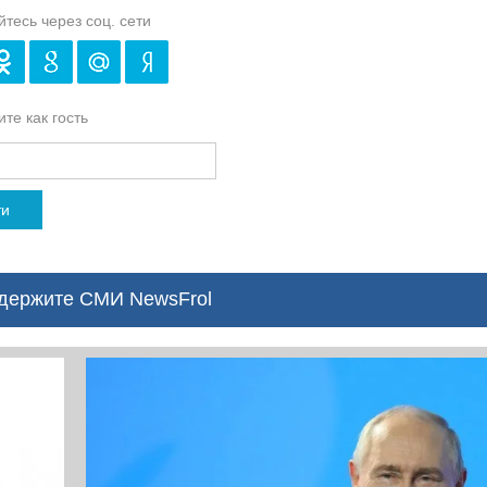
йтесь через соц. сети
те как гость
ти
ержите СМИ NewsFrol