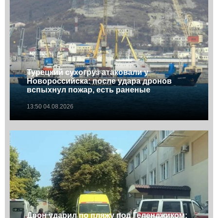
Турецкий сухогруз атаковали у
Новороссийска: после удара дронов
вспыхнул пожар, есть раненые
13:50 04.08.2026
Дрон ударил по пляжу под Геленджиком: