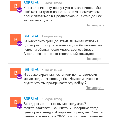
BRESLAU
2 недели назад
B
К сожалению, эту войну нужно заканчивать. Мы
ещё можем долго воевать, но в экономическом
плане откатимся в Средневековье. Китаю до нас
нет никакого дела.
Посмотреть
BRESLAU
2 недели назад
B
За несколько дней до атаки изменили условия
договоров с покупателями так, чтобы именно они
понесли убытки после удара дронов. Браво!
А если честно, то это гениальный командир.
Посмотреть
BRESLAU
3 недели назад
B
И всё же украинцы поступили по-человечески —
могли ведь атаковать днём. Неужели никто не
видит, что мы проигрываем эту войну!?
Посмотреть
BRESLAU
3 недели назад
B
Всё дорожает — кто бы мог подумать?
Может, атаковать Вашингтон? Наверняка тогда
цены сразу упадут. А ведь наш президент был так
уверен в успехе, а в 2022 году, похоже, зашёл на