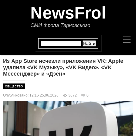
NewsFrol
СМИ Фрола Тарновского
Из App Store исчезли приложения VK: Apple
НОВОСТИ
удалила «VK Музыку», «VK Видео», «VK
Мессенджер» и «Дзен»
СТАТЬИ
ОБЩЕСТВО
ПОЛИТИКА
Опубликовано: 12:16 25.06.2026
3672
0
ЭКОНОМИКА
В МИРЕ
ОБЩЕСТВО