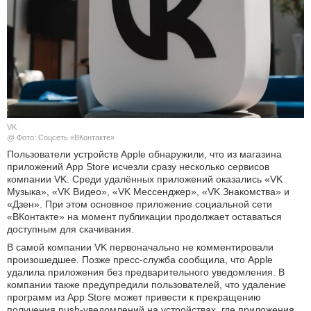
КУЛЬТУРА
НАУКА
СПОРТ
ШОУ-БИЗНЕС
VK
@ Фото: Соцсеть «ВКонтакте»
АВТО И МОТО
Пользователи устройств Apple обнаружили, что из магазина
приложений App Store исчезли сразу несколько сервисов
компании VK. Среди удалённых приложений оказались «VK
ЭГОИЗМ
Музыка», «VK Видео», «VK Мессенджер», «VK Знакомства» и
«Дзен». При этом основное приложение социальной сети
БЛОГ
«ВКонтакте» на момент публикации продолжает оставаться
доступным для скачивания.
В самой компании VK первоначально не комментировали
произошедшее. Позже пресс-служба сообщила, что Apple
удалила приложения без предварительного уведомления. В
компании также предупредили пользователей, что удаление
программ из App Store может привести к прекращению
получения push-уведомлений на устройствах, где приложения