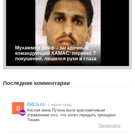
Мухаммед Дейф – загадочный
командующий ХАМАС: перенес 7
покушений, лишился руки и глаза
Последние комментарии
BRESLAU
1 неделя назад
B
Кислая мина Путина была красноречивым
отражением того, что хотел передать президент
Токаев.
Посмотреть