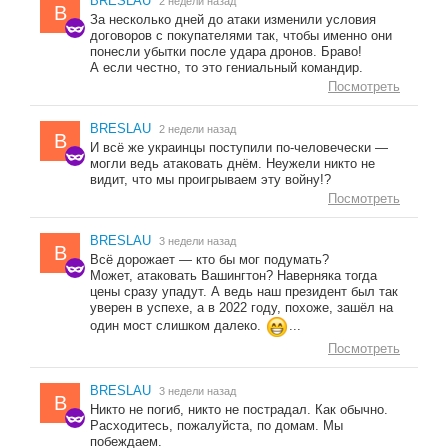
BRESLAU
2 недели назад
B
За несколько дней до атаки изменили условия
договоров с покупателями так, чтобы именно они
понесли убытки после удара дронов. Браво!
А если честно, то это гениальный командир.
Посмотреть
BRESLAU
2 недели назад
B
И всё же украинцы поступили по-человечески —
могли ведь атаковать днём. Неужели никто не
видит, что мы проигрываем эту войну!?
Посмотреть
BRESLAU
3 недели назад
B
Всё дорожает — кто бы мог подумать?
Может, атаковать Вашингтон? Наверняка тогда
цены сразу упадут. А ведь наш президент был так
уверен в успехе, а в 2022 году, похоже, зашёл на
один мост слишком далеко.
...
Посмотреть
BRESLAU
3 недели назад
B
Никто не погиб, никто не пострадал. Как обычно.
Расходитесь, пожалуйста, по домам. Мы
побеждаем.