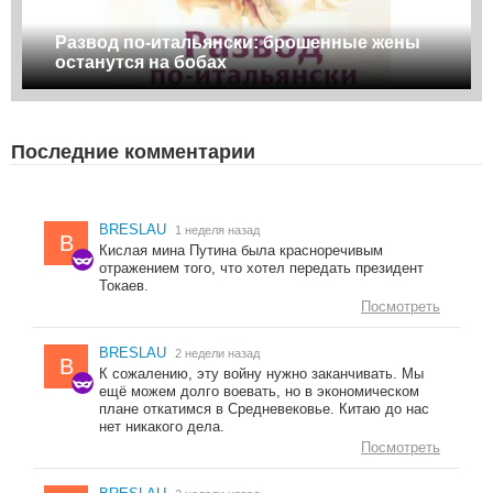
Развод по-итальянски: брошенные жены
останутся на бобах
Последние комментарии
BRESLAU
1 неделя назад
B
Кислая мина Путина была красноречивым
отражением того, что хотел передать президент
Токаев.
Посмотреть
BRESLAU
2 недели назад
B
К сожалению, эту войну нужно заканчивать. Мы
ещё можем долго воевать, но в экономическом
плане откатимся в Средневековье. Китаю до нас
нет никакого дела.
Посмотреть