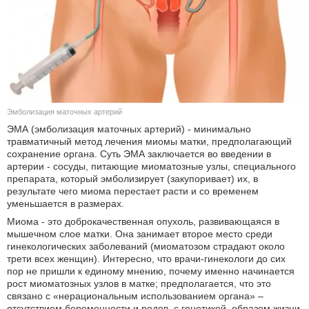
КУЛЬТУРА
НАУКА
СПОРТ
Эмболизация маточных артерий
ШОУ-БИЗНЕС
ЭМА (эмболизация маточных артерий) - минимально
травматичный метод лечения миомы матки, предполагающий
АВТО И МОТО
сохранение органа. Суть ЭМА заключается во введении в
артерии - сосуды, питающие миоматозные узлы, специального
препарата, который эмболизирует (закупоривает) их, в
ЭГОИЗМ
результате чего миома перестает расти и со временем
уменьшается в размерах.
БЛОГ
Миома - это доброкачественная опухоль, развивающаяся в
мышечном слое матки. Она занимает второе место среди
гинекологических заболеваний (миоматозом страдают около
трети всех женщин). Интересно, что врачи-гинекологи до сих
пор не пришли к единому мнению, почему именно начинается
рост миоматозных узлов в матке; предполагается, что это
связано с «нерациональным использованием органа» –
отсутствием беременности и родов, с генетикой, образом жизни