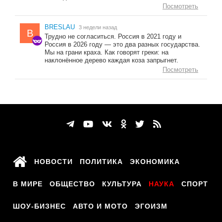
Посмотреть
BRESLAU
3 недели назад
B
Трудно не согласиться. Россия в 2021 году и
Россия в 2026 году — это два разных государства.
Мы на грани краха. Как говорят греки: на
наклонённое дерево каждая коза запрыгнет.
Посмотреть
НОВОСТИ
ПОЛИТИКА
ЭКОНОМИКА
В МИРЕ
ОБЩЕСТВО
КУЛЬТУРА
НАУКА
СПОРТ
ШОУ-БИЗНЕС
АВТО И МОТО
ЭГОИЗМ