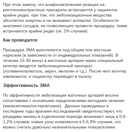
При этом замечу, что анафилактические реакции на
рентгеноконтрастные препараты встречаются у пациенток
крайне редко, при том, что эмболизационные вещества
абсолютно инертны и не вызывают аллергии. Особенности
анатомии сосудов, не позволяющие провести процедуру, также
встречаются крайне редко (ок. 2% случаев).
Как проводится
Процедура ЭМА выполняется под общим или местным
наркозом (в зависимости от индивидуальных показаний). В
течение 15-30 минут в маточные артерии через специальный
катетер вводится эмболизационный препарат
(поливинилалкоголь, акрил, желатин и т.д.). После чего катетер
извлекается, и пациентку переводят в палату.
Эффективность ЭМА
По эффективности эмболизация маточных артерий вполне
сопоставима с основными хирургическими методами лечения
(миомэктомия/гистерэктомия). Данные проводимых в
последние годы врачами исследований свидетельствуют, что
рецидивы миомы в отдаленном периоде возникают лишь в 0,4-
1,2% случаев; новые узлы появляются в 5-5,9% случаев, что
можно считать довольно незначительными показателями.