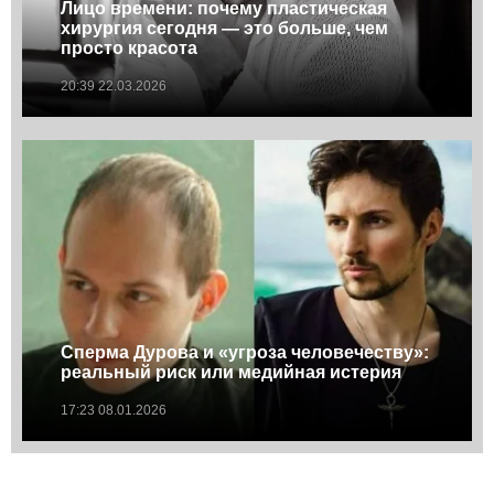
Лицо времени: почему пластическая
хирургия сегодня — это больше, чем
просто красота
20:39 22.03.2026
Сперма Дурова и «угроза человечеству»:
реальный риск или медийная истерия
17:23 08.01.2026