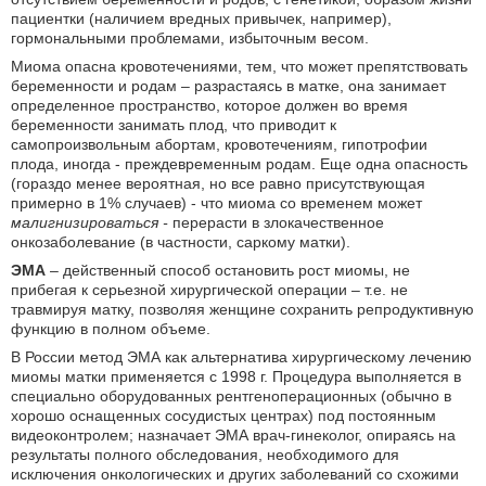
пациентки (наличием вредных привычек, например),
гормональными проблемами, избыточным весом.
Миома опасна кровотечениями, тем, что может препятствовать
беременности и родам – разрастаясь в матке, она занимает
определенное пространство, которое должен во время
беременности занимать плод, что приводит к
самопроизвольным абортам, кровотечениям, гипотрофии
плода, иногда - преждевременным родам. Еще одна опасность
(гораздо менее вероятная, но все равно присутствующая
примерно в 1% случаев) - что миома со временем может
малигнизироваться -
перерасти в злокачественное
онкозаболевание (в частности, саркому матки).
ЭМА
– действенный способ остановить рост миомы, не
прибегая к серьезной хирургической операции – т.е. не
травмируя матку, позволяя женщине сохранить репродуктивную
функцию в полном объеме.
В России метод ЭМА как альтернатива хирургическому лечению
миомы матки применяется с 1998 г. Процедура выполняется в
специально оборудованных рентгеноперационных (обычно в
хорошо оснащенных сосудистых центрах) под постоянным
видеоконтролем; назначает ЭМА врач-гинеколог, опираясь на
результаты полного обследования, необходимого для
исключения онкологических и других заболеваний со схожими