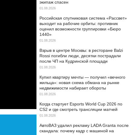
экипаж спасен
01.08.2026
Российская спутниковая система «Рассвет»
выходит на рабочие орбиты: противник
оценил возможности группировки «Бюро
1440»
01.08.2026
Взрыв в центре Москвы: в ресторане Balzi
Rossi погибли люди, десятки пострадали
после ЧП на Кудринской площади
01.08.2026
Купил квартиру мечты — получил «вечного
жильца»: новая схема обмана на рынке
недвижимости набирает обороты
01.08.2026
Когда стартует Esports World Cup 2026 по
CS2 и где смотреть трансляции матчей
01.08.2026
АвтоВАЗ удалил рекламу LADA Granta после
скандала: почему кадр с машиной на