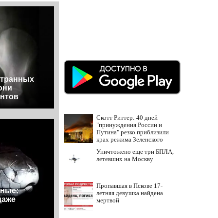
странных
они
ентов
Скотт Риттер: 40 дней
"принуждения России и
Путина" резко приблизили
крах режима Зеленского
Уничтожено еще три БПЛА,
летевших на Москву
Пропавшая в Пскове 17-
ные:
летняя девушка найдена
даже
мертвой