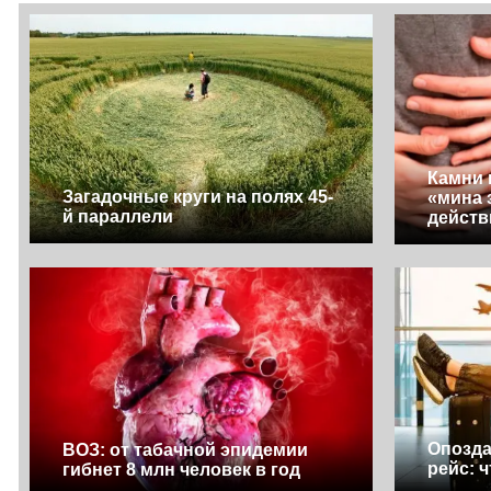
Камни 
Загадочные круги на полях 45-
«мина 
й параллели
действ
Опозда
ВОЗ: от табачной эпидемии
рейс: 
гибнет 8 млн человек в год