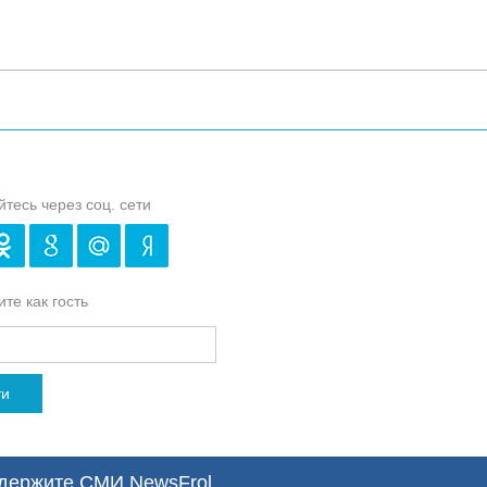
йтесь через соц. сети
те как гость
ти
ержите СМИ NewsFrol