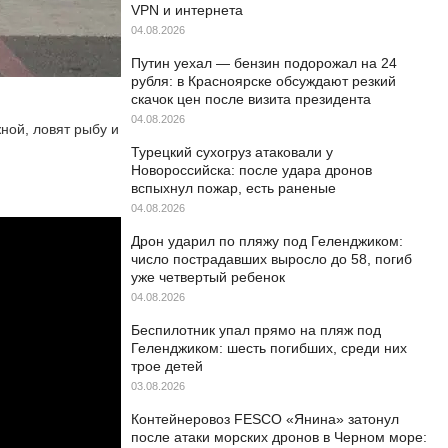
VPN и интернета
04.08.2026
Путин уехал — бензин подорожал на 24
рубля: в Красноярске обсуждают резкий
скачок цен после визита президента
04.08.2026
ной, ловят рыбу и
Турецкий сухогруз атаковали у
Новороссийска: после удара дронов
вспыхнул пожар, есть раненые
04.08.2026
Дрон ударил по пляжу под Геленджиком:
число пострадавших выросло до 58, погиб
уже четвертый ребенок
04.08.2026
Беспилотник упал прямо на пляж под
Геленджиком: шесть погибших, среди них
трое детей
03.08.2026
Контейнеровоз FESCO «Янина» затонул
после атаки морских дронов в Черном море: