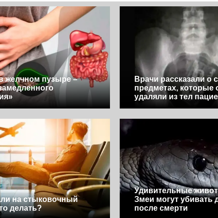
в желчном пузыре –
Врачи рассказали о 
замедленного
предметах, которые 
ия»
удаляли из тел паци
Удивительные живот
ли на стыковочный
Змеи могут убивать 
что делать?
после смерти