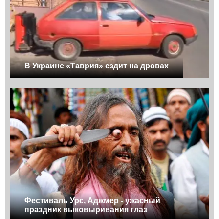
В Украине «Таврия» ездит на дровах
Фестиваль Урс, Аджмер - ужасный
праздник выковыривания глаз