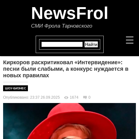
NewsFrol
СМИ Фрола Тарновского
Киркоров раскритиковал «Интервидение»:
НОВОСТИ
песни были слабыми, а конкурс нуждается в
новых правилах
СТАТЬИ
ШОУ-БИЗНЕС
ПОЛИТИКА
Опубликовано: 23:37 26.09.2025
1674
0
ЭКОНОМИКА
В МИРЕ
ОБЩЕСТВО