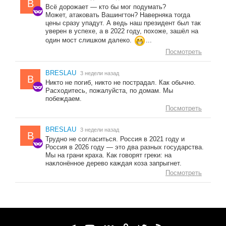
B
Всё дорожает — кто бы мог подумать?
Может, атаковать Вашингтон? Наверняка тогда
цены сразу упадут. А ведь наш президент был так
уверен в успехе, а в 2022 году, похоже, зашёл на
один мост слишком далеко.
...
Посмотреть
BRESLAU
3 недели назад
B
Никто не погиб, никто не пострадал. Как обычно.
Расходитесь, пожалуйста, по домам. Мы
побеждаем.
Посмотреть
BRESLAU
3 недели назад
B
Трудно не согласиться. Россия в 2021 году и
Россия в 2026 году — это два разных государства.
Мы на грани краха. Как говорят греки: на
наклонённое дерево каждая коза запрыгнет.
Посмотреть