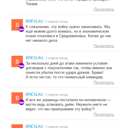
Токаев.
Посмотреть
BRESLAU
2 недели назад
B
К сожалению, эту войну нужно заканчивать. Мы
ещё можем долго воевать, но в экономическом
плане откатимся в Средневековье. Китаю до нас
нет никакого дела.
Посмотреть
BRESLAU
2 недели назад
B
За несколько дней до атаки изменили условия
договоров с покупателями так, чтобы именно они
понесли убытки после удара дронов. Браво!
А если честно, то это гениальный командир.
Посмотреть
BRESLAU
2 недели назад
B
И всё же украинцы поступили по-человечески —
могли ведь атаковать днём. Неужели никто не
видит, что мы проигрываем эту войну!?
Посмотреть
BRESLAU
3 недели назад