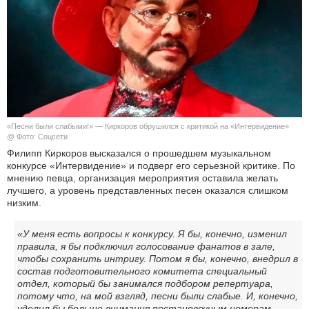
КУЛЬТУРА
НАУКА
СПОРТ
ШОУ-БИЗНЕС
«Песни были слабыми!» — Киркоров обрушился с критикой на «Интервидение»
@ Фото: Соцсети
АВТО И МОТО
Филипп Киркоров высказался о прошедшем музыкальном
конкурсе «Интервидение» и подверг его серьезной критике. По
мнению певца, организация мероприятия оставила желать
ЭГОИЗМ
лучшего, а уровень представленных песен оказался слишком
низким.
БЛОГ
«У меня есть вопросы к конкурсу. Я бы, конечно, изменил
правила, я бы подключил голосование фанатов в зале,
чтобы сохранить интригу. Потом я бы, конечно, внедрил в
состав подготовительного комитета специальный
отдел, который бы занимался подбором репертуара,
потому что, на мой взгляд, песни были слабые. И, конечно,
уделил бы больше внимания постановочным номерам,