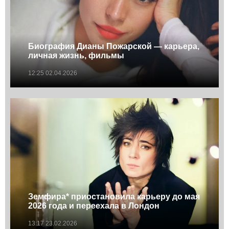
Биография Дианы Пожарской — карьера,
личная жизнь, фильмы
12:25 02.04.2026
Земфира* приостановила карьеру до мая
2026 года и переехала в Лондон
13:17 23.02.2026