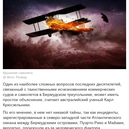
КУЛЬТУРА
НАУКА
СПОРТ
ШОУ-БИЗНЕС
АВТО И МОТО
Крушение самолета
ЭГОИЗМ
@ Фото: Pixabay
Один из наиболее сложных вопросов последних десятилетий,
связанный с таинственными исчезновением коммерческих
БЛОГ
судов и самолетов в Бермудском треугольнике, может иметь
простое объяснение, считает австралийский ученый Карл
Крюсзельники.
По его мнению, в нем нет никакой тайны, так как инциденты,
зарегистрированные в северо-западной части Атлантического
океана между Бермудскими островами, Пуэрто-Рико и Майами,
вероятно, произошли из-за человеческого фактора.