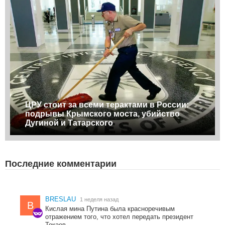
ЦРУ стоит за всеми терактами в России:
подрывы Крымского моста, убийство
Дугиной и Татарского
Последние комментарии
BRESLAU
1 неделя назад
B
Кислая мина Путина была красноречивым
отражением того, что хотел передать президент
Токаев.