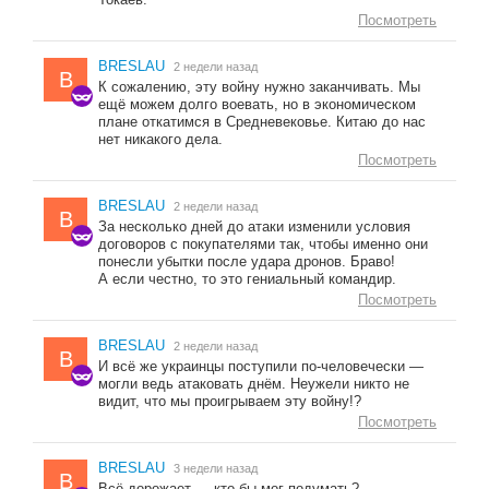
Посмотреть
BRESLAU
2 недели назад
B
К сожалению, эту войну нужно заканчивать. Мы
ещё можем долго воевать, но в экономическом
плане откатимся в Средневековье. Китаю до нас
нет никакого дела.
Посмотреть
BRESLAU
2 недели назад
B
За несколько дней до атаки изменили условия
договоров с покупателями так, чтобы именно они
понесли убытки после удара дронов. Браво!
А если честно, то это гениальный командир.
Посмотреть
BRESLAU
2 недели назад
B
И всё же украинцы поступили по-человечески —
могли ведь атаковать днём. Неужели никто не
видит, что мы проигрываем эту войну!?
Посмотреть
BRESLAU
3 недели назад
B
Всё дорожает — кто бы мог подумать?