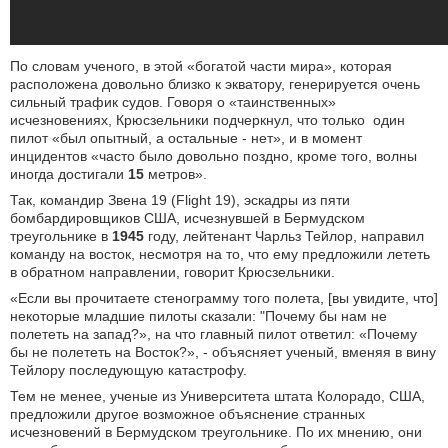
По словам ученого, в этой «богатой части мира», которая
расположена довольно близко к экватору, генерируется очень
сильный трафик судов. Говоря о «таинственных»
исчезновениях, Крюсзельники подчеркнул, что только один
пилот «был опытный, а остальные - нет», и в момент
инцидентов «часто было довольно поздно, кроме того, волны
иногда достигали
15
метров».
Так, командир Звена 19 (Flight 19), эскадры из пяти
бомбардировщиков США, исчезнувшей в Бермудском
треугольнике в
1945
году, лейтенант Чарльз Тейлор, направил
команду на восток, несмотря на то, что ему предложили лететь
в обратном направлении, говорит Крюсзельники.
«Если вы прочитаете стенограмму того полета, [вы увидите, что]
некоторые младшие пилоты сказали: "Почему бы нам не
полететь на запад?», на что главный пилот ответил: «Почему
бы не полететь на Восток?», - объясняет ученый, вменяя в вину
Тейлору последующую катастрофу.
Тем не менее, ученые из Университета штата Колорадо, США,
предложили другое возможное объяснение странных
исчезновений в Бермудском треугольнике. По их мнению, они