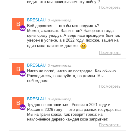
видит, что мы проигрываем эту войну!?
Посмотреть
BRESLAU
3 недели назад
B
Всё дорожает — кто бы мог подумать?
Может, атаковать Вашингтон? Наверняка тогда
цены сразу упадут. А ведь наш президент был так
уверен в успехе, а в 2022 году, похоже, зашёл на
один мост слишком далеко.
...
Посмотреть
BRESLAU
3 недели назад
B
Никто не погиб, никто не пострадал. Как обычно.
Расходитесь, пожалуйста, по домам. Мы
побеждаем.
Посмотреть
BRESLAU
3 недели назад
B
Трудно не согласиться. Россия в 2021 году и
Россия в 2026 году — это два разных государства.
Мы на грани краха. Как говорят греки: на
наклонённое дерево каждая коза запрыгнет.
Посмотреть