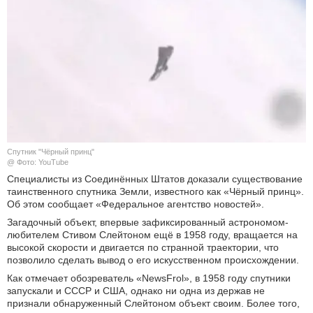
КУЛЬТУРА
НАУКА
СПОРТ
ШОУ-БИЗНЕС
Спутник "Чёрный принц"
АВТО И МОТО
@ Фото: YouTube
Специалисты из Соединённых Штатов доказали существование
ЭГОИЗМ
таинственного спутника Земли, известного как «Чёрный принц».
Об этом сообщает «Федеральное агентство новостей».
БЛОГ
Загадочный объект, впервые зафиксированный астрономом-
любителем Стивом Слейтоном ещё в 1958 году, вращается на
высокой скорости и двигается по странной траектории, что
позволило сделать вывод о его искусственном происхождении.
Как отмечает обозреватель «NewsFrol», в 1958 году спутники
запускали и СССР и США, однако ни одна из держав не
признали обнаруженный Слейтоном объект своим. Более того,