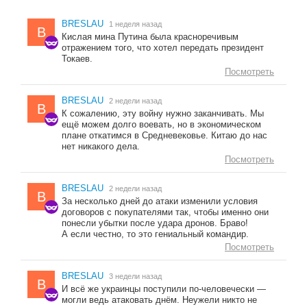
BRESLAU
1 неделя назад
B
Кислая мина Путина была красноречивым
отражением того, что хотел передать президент
Токаев.
Посмотреть
BRESLAU
2 недели назад
B
К сожалению, эту войну нужно заканчивать. Мы
ещё можем долго воевать, но в экономическом
плане откатимся в Средневековье. Китаю до нас
нет никакого дела.
Посмотреть
BRESLAU
2 недели назад
B
За несколько дней до атаки изменили условия
договоров с покупателями так, чтобы именно они
понесли убытки после удара дронов. Браво!
А если честно, то это гениальный командир.
Посмотреть
BRESLAU
3 недели назад
B
И всё же украинцы поступили по-человечески —
могли ведь атаковать днём. Неужели никто не