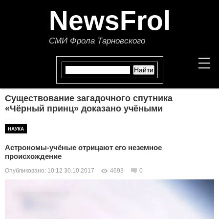
NewsFrol
СМИ Фрола Тарновского
Существование загадочного спутника
НОВОСТИ
«Чёрный принц» доказано учёными
СТАТЬИ
НАУКА
Астрономы-учёные отрицают его неземное
ПОЛИТИКА
происхождение
Опубликовано: 10:12 30.10.2017
4693
0
ЭКОНОМИКА
В МИРЕ
ОБЩЕСТВО