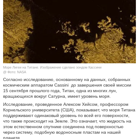
КУЛЬТУРА
НАУКА
СПОРТ
ШОУ-БИЗНЕС
Море Лигеи на Титане. Изображение сделано зондом Кассини
АВТО И МОТО
@ Фото: NASA
Согласно исследованию, основанному на данных, собранных
ЭГОИЗМ
космическим аппаратом Cassini до завершения своей миссии
15 сентября прошлого года, Титан, одна из многих лун,
вращающихся вокруг Сатурна, имеет уровень моря.
БЛОГ
Исследование, проведенное Алексом Хейсом, профессором
Корнельского университета (США), показывает, что моря Титана
поддерживают одинаковый уровень по всей его поверхности,
что также происходит на Земле. Это означает, что жидкость на
этом естественном спутнике соединена под поверхностью
через систему, подобную водоносным пластам на нашей
планете.