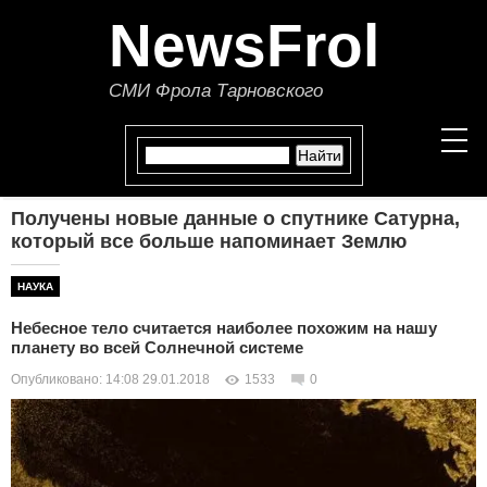
NewsFrol
СМИ Фрола Тарновского
Получены новые данные о спутнике Сатурна,
НОВОСТИ
который все больше напоминает Землю
СТАТЬИ
НАУКА
Небесное тело считается наиболее похожим на нашу
ПОЛИТИКА
планету во всей Солнечной системе
Опубликовано: 14:08 29.01.2018
1533
0
ЭКОНОМИКА
В МИРЕ
ОБЩЕСТВО