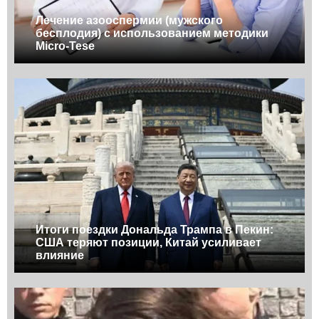
Лечение азооспермии (мужского
бесплодия) с использованием методики
Micro-Tese
Итоги поездки Дональда Трампа в Пекин:
США теряют позиции, Китай усиливает
влияние