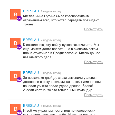
BRESLAU
1 неделя назад
B
Кислая мина Путина была красноречивым
отражением того, что хотел передать президент
Токаев.
Посмотреть
BRESLAU
2 недели назад
B
К сожалению, эту войну нужно заканчивать. Мы
ещё можем долго воевать, но в экономическом
плане откатимся в Средневековье. Китаю до нас
нет никакого дела.
Посмотреть
BRESLAU
3 недели назад
B
За несколько дней до атаки изменили условия
договоров с покупателями так, чтобы именно они
понесли убытки после удара дронов. Браво!
А если честно, то это гениальный командир.
Посмотреть
BRESLAU
3 недели назад
B
И всё же украинцы поступили по-человечески —
могли ведь атаковать днём. Неужели никто не