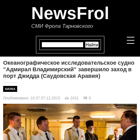
NewsFrol
СМИ Фрола Тарновского
Океанографическое исследовательское судно
НОВОСТИ
"Адмирал Владимирский" завершило заход в
порт Джидда (Саудовская Аравия)
СТАТЬИ
НАУКА
ПОЛИТИКА
Опубликовано: 10:37 07.12.2015
2411
0
ЭКОНОМИКА
В МИРЕ
ОБЩЕСТВО