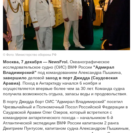
КУЛЬТУРА
НАУКА
СПОРТ
ШОУ-БИЗНЕС
© Фото: Министерство обороны РФ
Москва, 7 декабря — NewsFrol.
Океанографическое
АВТО И МОТО
исследовательское судно (ОИС) ВМФ России
"Адмирал
Владимирский"
под командованием Александра Пышкина,
завершило
деловой
заход в порт Джидда (Саудовская
ЭГОИЗМ
Аравиа)
. Поход в Антарктиду начался 6 ноября и
осуществляется впервые более чем за 30 лет. Команда судна
БЛОГ
получила возможность отдыха, запасы воды и продовольствия.
В порту Джидда борт ОИС "Адмирал Владимирский" посетил
Чрезвычайный и Полномочный Посол Российской Федерации в
Саудовской Аравии Олег Озеров, который встретился с
командиром антарктического похода – начальником 6-й
Атлантической экспедиции ВМФ России капитаном 2 ранга
Дмитрием Пунтусом, капитаном судна Александром Пышкиным,