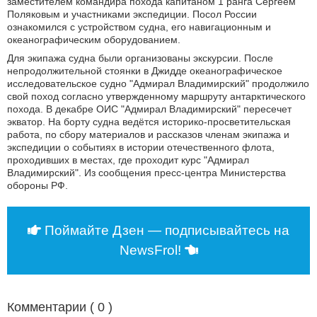
заместителем командира похода капитаном 1 ранга Сергеем
Поляковым и участниками экспедиции. Посол России
ознакомился с устройством судна, его навигационным и
океанографическим оборудованием.
Для экипажа судна были организованы экскурсии. После
непродолжительной стоянки в Джидде океанографическое
исследовательское судно "Адмирал Владимирский" продолжило
свой поход согласно утвержденному маршруту антарктического
похода. В декабре ОИС "Адмирал Владимирский" пересечет
экватор. На борту судна ведётся историко-просветительская
работа, по сбору материалов и рассказов членам экипажа и
экспедиции о событиях в истории отечественного флота,
проходивших в местах, где проходит курс "Адмирал
Владимирский". Из сообщения пресс-центра Министерства
обороны РФ.
Поймайте Дзен — подписывайтесь на
NewsFrol!
Комментарии (
0
)