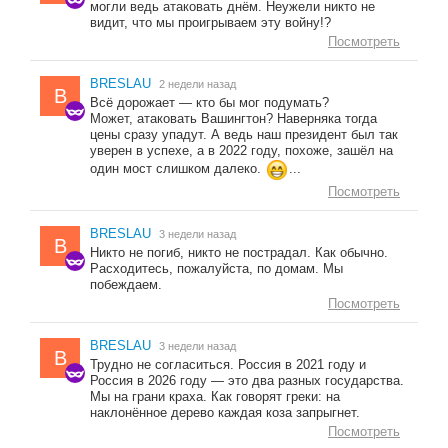
могли ведь атаковать днём. Неужели никто не
видит, что мы проигрываем эту войну!?
Посмотреть
BRESLAU
2 недели назад
B
Всё дорожает — кто бы мог подумать?
Может, атаковать Вашингтон? Наверняка тогда
цены сразу упадут. А ведь наш президент был так
уверен в успехе, а в 2022 году, похоже, зашёл на
один мост слишком далеко.
...
Посмотреть
BRESLAU
3 недели назад
B
Никто не погиб, никто не пострадал. Как обычно.
Расходитесь, пожалуйста, по домам. Мы
побеждаем.
Посмотреть
BRESLAU
3 недели назад
B
Трудно не согласиться. Россия в 2021 году и
Россия в 2026 году — это два разных государства.
Мы на грани краха. Как говорят греки: на
наклонённое дерево каждая коза запрыгнет.
Посмотреть