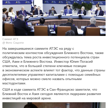
КУЛЬТУРА
НАУКА
СПОРТ
Саммит АТЭ
ШОУ-БИЗНЕС
@ Фото: Соцсети
На завершившемся саммите АТЭС на ряду с
политическим контекстом обсуждения Ближнего Востока, также
АВТО И МОТО
обсуждалась тема роста инвестиционного потенциала стран
США, Азии и Ближнего Востока. Инвестор Юлия Погасий
ЭГОИЗМ
отметила, что в большей степени ключевые позиции
в экономическом аспекте влияет тот фактор, что данные страны
десятилетиями управляют капиталами с помощью семейных
БЛОГ
офисов, которых можно смело назвать опытными
мастодонтами.
США в ходе саммита АТЭС в Сан-Франциско заметили, что
Ближний Восток и Азия сегодня являются лидерами развития
инвестиций на мировой арене.