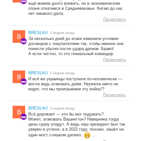
ещё можем долго воевать, но в экономическом
плане откатимся в Средневековье. Китаю до нас
нет никакого дела.
Посмотреть
BRESLAU
2 недели назад
B
За несколько дней до атаки изменили условия
договоров с покупателями так, чтобы именно они
понесли убытки после удара дронов. Браво!
А если честно, то это гениальный командир.
Посмотреть
BRESLAU
2 недели назад
B
И всё же украинцы поступили по-человечески —
могли ведь атаковать днём. Неужели никто не
видит, что мы проигрываем эту войну!?
Посмотреть
BRESLAU
3 недели назад
B
Всё дорожает — кто бы мог подумать?
Может, атаковать Вашингтон? Наверняка тогда
цены сразу упадут. А ведь наш президент был так
уверен в успехе, а в 2022 году, похоже, зашёл на
один мост слишком далеко.
...