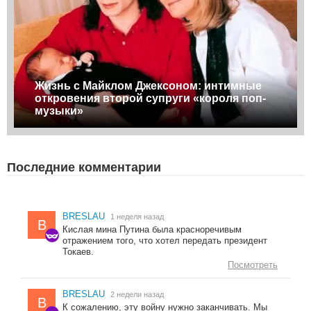
Жизнь с Майклом Джексоном: интимные
откровения второй супруги «короля поп-
музыки»
Последние комментарии
BRESLAU
1 неделя назад
B
Кислая мина Путина была красноречивым
отражением того, что хотел передать президент
Токаев.
Посмотреть
BRESLAU
2 недели назад
B
К сожалению, эту войну нужно заканчивать. Мы