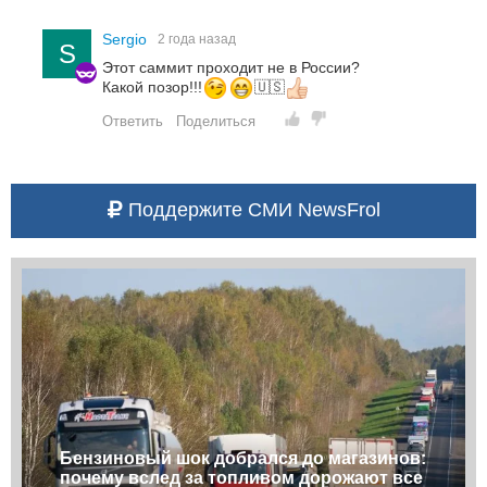
Sergio
2 года назад
S
Этот саммит проходит не в России?
Какой позор!!!
🇺🇸
Ответить
Поделиться
Поддержите СМИ NewsFrol
Бензиновый шок добрался до магазинов:
почему вслед за топливом дорожают все