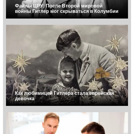
Файлы ЦРУ: После Второй мировой
войны Гитлер мог скрываться в Колумбии
Как любимицей Гитлера стала еврейская
девочка