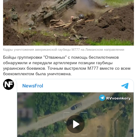
КУЛЬТУРА
НАУКА
СПОРТ
Кадры уничтожения американской гаубицы М777 на Лиманском направлении
ШОУ-БИЗНЕС
Бойцы группировки "Отважных" с помощь беспилотников
обнаружили и передали артиллерии позиции гаубицы
АВТО И МОТО
украинских боевиков. Точным выстрелом М777 вместе со всем
боекомплектом была уничтожена.
ЭГОИЗМ
БЛОГ