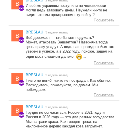
BRESLAU
2 недели назад
B
И всё же украинцы поступили по-человечески —
могли ведь атаковать днём. Неужели никто не
видит, что мы проигрываем эту войну!?
Посмотреть
BRESLAU
3 недели назад
B
Всё дорожает — кто бы мог подумать?
Может, атаковать Вашингтон? Наверняка тогда
цены сразу упадут. А ведь наш президент был так
уверен в успехе, а в 2022 году, похоже, зашёл на
один мост слишком далеко.
...
Посмотреть
BRESLAU
3 недели назад
B
Никто не погиб, никто не пострадал. Как обычно.
Расходитесь, пожалуйста, по домам. Мы
побеждаем.
Посмотреть
BRESLAU
3 недели назад
B
Трудно не согласиться. Россия в 2021 году и
Россия в 2026 году — это два разных государства.
Мы на грани краха. Как говорят греки: на
наклонённое дерево каждая коза запрыгнет.