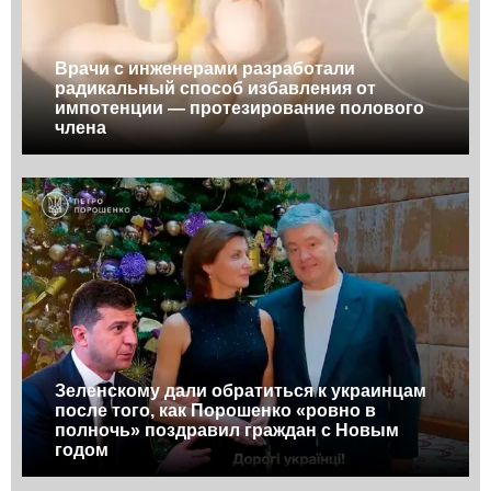
Врачи с инженерами разработали
радикальный способ избавления от
импотенции — протезирование полового
члена
Зеленскому дали обратиться к украинцам
после того, как Порошенко «ровно в
полночь» поздравил граждан с Новым
годом