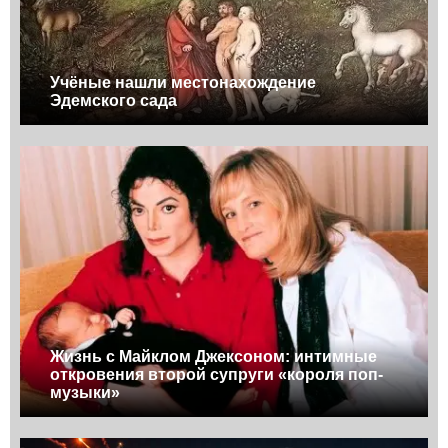
Учёные нашли местонахождение
Эдемского сада
Жизнь с Майклом Джексоном: интимные
откровения второй супруги «короля поп-
музыки»