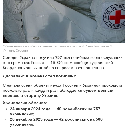
КУЛЬТУРА
НАУКА
СПОРТ
Обмен телами погибших военных: Украина получила 757 тел, Россия — 45
ШОУ-БИЗНЕС
@ Фото: Соцсети
Сегодня Украина получила
757 тел
погибших военнослужащих,
в то время как Россия —
45
. Об этом сообщил украинский
АВТО И МОТО
Координационный штаб по вопросам военнопленных.
ЭГОИЗМ
Дисбаланс в обменах тел погибших
С начала осени обмены между Россией и Украиной проходили
БЛОГ
несколько раз, и каждый раз наблюдается
существенный
перевес в сторону Украины
.
Хронология обменов:
24 января 2024 года
—
49 российских
на
757
украинских
;
20 декабря 2023 года
—
42 российских
на
508
украинских
;