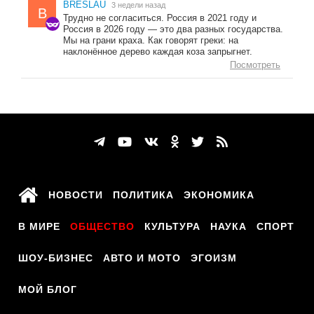
BRESLAU
3 недели назад
B
Трудно не согласиться. Россия в 2021 году и
Россия в 2026 году — это два разных государства.
Мы на грани краха. Как говорят греки: на
наклонённое дерево каждая коза запрыгнет.
Посмотреть
НОВОСТИ
ПОЛИТИКА
ЭКОНОМИКА
В МИРЕ
ОБЩЕСТВО
КУЛЬТУРА
НАУКА
СПОРТ
ШОУ-БИЗНЕС
АВТО И МОТО
ЭГОИЗМ
МОЙ БЛОГ