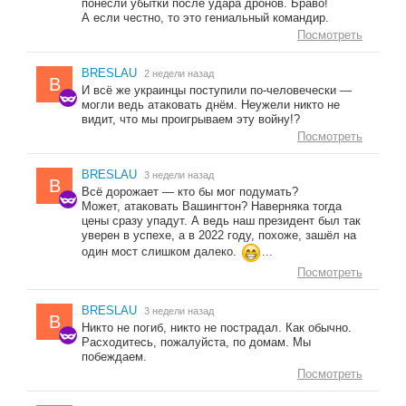
понесли убытки после удара дронов. Браво!
А если честно, то это гениальный командир.
Посмотреть
BRESLAU
2 недели назад
B
И всё же украинцы поступили по-человечески —
могли ведь атаковать днём. Неужели никто не
видит, что мы проигрываем эту войну!?
Посмотреть
BRESLAU
3 недели назад
B
Всё дорожает — кто бы мог подумать?
Может, атаковать Вашингтон? Наверняка тогда
цены сразу упадут. А ведь наш президент был так
уверен в успехе, а в 2022 году, похоже, зашёл на
один мост слишком далеко.
...
Посмотреть
BRESLAU
3 недели назад
B
Никто не погиб, никто не пострадал. Как обычно.
Расходитесь, пожалуйста, по домам. Мы
побеждаем.
Посмотреть