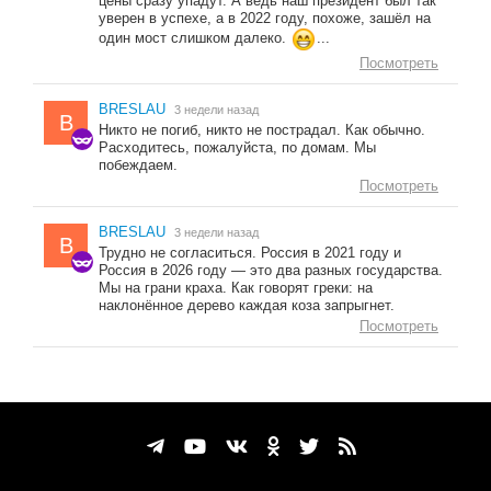
цены сразу упадут. А ведь наш президент был так
уверен в успехе, а в 2022 году, похоже, зашёл на
один мост слишком далеко.
...
Посмотреть
BRESLAU
3 недели назад
B
Никто не погиб, никто не пострадал. Как обычно.
Расходитесь, пожалуйста, по домам. Мы
побеждаем.
Посмотреть
BRESLAU
3 недели назад
B
Трудно не согласиться. Россия в 2021 году и
Россия в 2026 году — это два разных государства.
Мы на грани краха. Как говорят греки: на
наклонённое дерево каждая коза запрыгнет.
Посмотреть