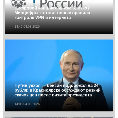
Цифровой концлагерь уже близко?
Минцифры готовит новые правила
контроля VPN и интернета
14:45 04.08.2026
Путин уехал — бензин подорожал на 24
рубля: в Красноярске обсуждают резкий
скачок цен после визита президента
14:08 04.08.2026