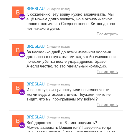
BRESLAU
2 недели назад
B
К сожалению, эту войну нужно заканчивать. Мы
ещё можем долго воевать, но в экономическом
плане откатимся в Средневековье. Китаю до нас
нет никакого дела.
Посмотреть
BRESLAU
2 недели назад
B
За несколько дней до атаки изменили условия
договоров с покупателями так, чтобы именно они
понесли убытки после удара дронов. Браво!
А если честно, то это гениальный командир.
Посмотреть
BRESLAU
2 недели назад
B
И всё же украинцы поступили по-человечески —
могли ведь атаковать днём. Неужели никто не
видит, что мы проигрываем эту войну!?
Посмотреть
BRESLAU
3 недели назад
B
Всё дорожает — кто бы мог подумать?
Может, атаковать Вашингтон? Наверняка тогда