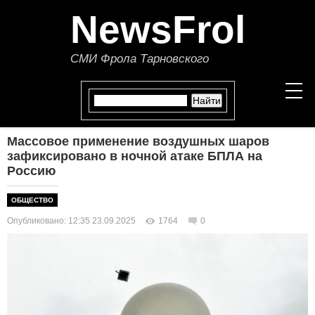
NewsFrol
СМИ Фрола Тарновского
Массовое применение воздушных шаров
НОВОСТИ
зафиксировано в ночной атаке БПЛА на
Россию
СТАТЬИ
ОБЩЕСТВО
ПОЛИТИКА
Опубликовано: 12:35 23.09.2025
1764
0
ЭКОНОМИКА
В МИРЕ
ОБЩЕСТВО