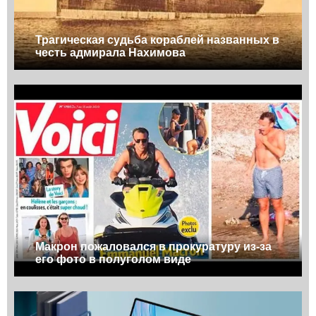
Трагическая судьба кораблей названных в
честь адмирала Нахимова
Макрон пожаловался в прокуратуру из-за
его фото в полуголом виде