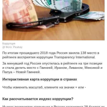
КУЛЬТУРА
НАУКА
СПОРТ
ШОУ-БИЗНЕС
Коррупция
@ Фото: Pixabay
АВТО И МОТО
По итогам прошедшего 2018 года Россия заняла 138 место в
рейтинге восприятия коррупции Transparency International.
За минувший год Россия опустилась в рейтинге на три позиции
ЭГОИЗМ
и стала делить место с Гвинеей, Ираном, Ливаном, Мексикой и
Папуа – Новой Гвинеей.
БЛОГ
Интерактивная карта коррупции в странах
Чтобы изменить масштаб, кликните на значки + или -
Как рассчитывается индекс коррупции?
Индекс восприятия коррупции в России составляет 28 баллов из