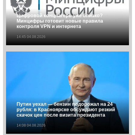
Цифровой концлагерь уже близко?
Минцифры готовит новые правила
контроля VPN и интернета
14:45 04.08.2026
Путин уехал — бензин подорожал на 24
рубля: в Красноярске обсуждают резкий
скачок цен после визита президента
14:08 04.08.2026