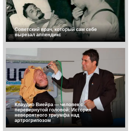
Советский врач, который сам себе
вырезал аппендикс
Клаудио Виейра — человек с
перевернутой головой: История
невероятного триумфа над
артрогрипозом