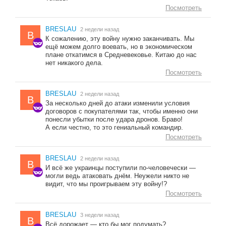
Посмотреть
BRESLAU
2 недели назад
B
К сожалению, эту войну нужно заканчивать. Мы
ещё можем долго воевать, но в экономическом
плане откатимся в Средневековье. Китаю до нас
нет никакого дела.
Посмотреть
BRESLAU
2 недели назад
B
За несколько дней до атаки изменили условия
договоров с покупателями так, чтобы именно они
понесли убытки после удара дронов. Браво!
А если честно, то это гениальный командир.
Посмотреть
BRESLAU
2 недели назад
B
И всё же украинцы поступили по-человечески —
могли ведь атаковать днём. Неужели никто не
видит, что мы проигрываем эту войну!?
Посмотреть
BRESLAU
3 недели назад
B
Всё дорожает — кто бы мог подумать?