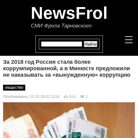
NewsFrol
СМИ Фрола Тарновского
За 2018 год Россия стала более
НОВОСТИ
коррумпированной, а в Минюсте предложили
не наказывать за «вынужденную» коррупцию
СТАТЬИ
ОБЩЕСТВО
ПОЛИТИКА
Опубликовано: 15:31 29.01.2019
914
1
ЭКОНОМИКА
В МИРЕ
ОБЩЕСТВО