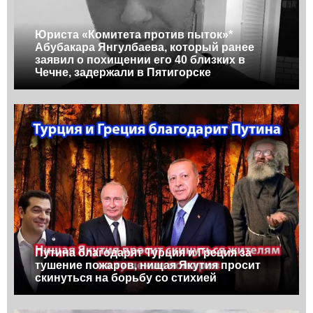
Юриста «Комитета против пыток»*
Абубакара Янгулбаева, который ранее
заявил о похищении его 40 близких в
Чечне, задержали в Пятигорске
Путина благодарят Турция и Греция за
тушение пожаров, нищая Якутия просит
скинуться на борьбу со стихией