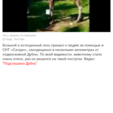
КУЛЬТУРА
НАУКА
СПОРТ
Лось пришел за помощью
@ Кадр: YouTube
ШОУ-БИЗНЕС
Больной и истощенный лось пришел к людям за помощью в
СНТ «Сатурн», находящееся в нескольких километрах от
подмосковной Дубны. По всей видимости, животному стало
АВТО И МОТО
очень плохо, раз он решился на такой поступок. Видео:
"
Подслушано Дубна
".
ЭГОИЗМ
БЛОГ