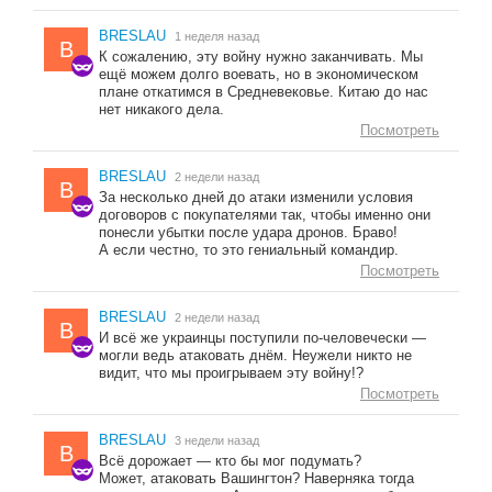
BRESLAU
1 неделя назад
B
К сожалению, эту войну нужно заканчивать. Мы
ещё можем долго воевать, но в экономическом
плане откатимся в Средневековье. Китаю до нас
нет никакого дела.
Посмотреть
BRESLAU
2 недели назад
B
За несколько дней до атаки изменили условия
договоров с покупателями так, чтобы именно они
понесли убытки после удара дронов. Браво!
А если честно, то это гениальный командир.
Посмотреть
BRESLAU
2 недели назад
B
И всё же украинцы поступили по-человечески —
могли ведь атаковать днём. Неужели никто не
видит, что мы проигрываем эту войну!?
Посмотреть
BRESLAU
3 недели назад
B
Всё дорожает — кто бы мог подумать?
Может, атаковать Вашингтон? Наверняка тогда