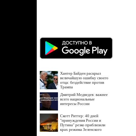
Хантер Байден раскрыл
величайшую ошибку своего
отца: бездействие против
Трампа
Дмитрий Медведев: важнее
всего национальные
интересы России
Скотт Риттер: 40 дней
"принуждения России и
Путина" резко приблизили
крах режима Зеленского