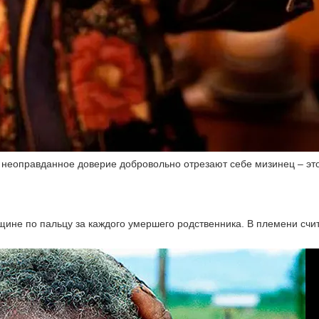
 неоправданное доверие добровольно отрезают себе мизинец – эт
щине по пальцу за каждого умершего родственника. В племени счит