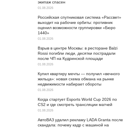
экипаж спасен
01.08.2026
Российская спутниковая система «Рассвет»
выходит на рабочие орбиты: противник
оценил возможности группировки «Бюро
1440»
01.08.2026
Взрыв в центре Москвы: в ресторане Balzi
Rossi погибли люди, десятки пострадали
после ЧП на Кудринской площади
01.08.2026
Купил квартиру мечты — получил «вечного
жильца»: новая схема обмана на рынке
недвижимости набирает обороты
01.08.2026
Когда стартует Esports World Cup 2026 по
CS2 и где смотреть трансляции матчей
01.08.2026
АвтоВАЗ удалил рекламу LADA Granta после
скандала: почему кадр с машиной на