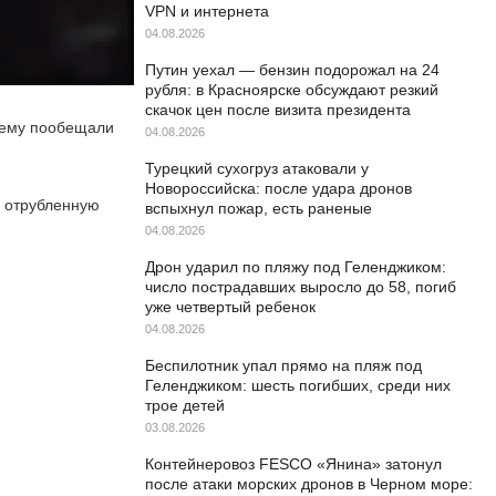
VPN и интернета
04.08.2026
Путин уехал — бензин подорожал на 24
рубля: в Красноярске обсуждают резкий
скачок цен после визита президента
й ему пообещали
04.08.2026
Турецкий сухогруз атаковали у
Новороссийска: после удара дронов
» отрубленную
вспыхнул пожар, есть раненые
04.08.2026
Дрон ударил по пляжу под Геленджиком:
число пострадавших выросло до 58, погиб
уже четвертый ребенок
04.08.2026
Беспилотник упал прямо на пляж под
Геленджиком: шесть погибших, среди них
трое детей
03.08.2026
Контейнеровоз FESCO «Янина» затонул
после атаки морских дронов в Черном море: