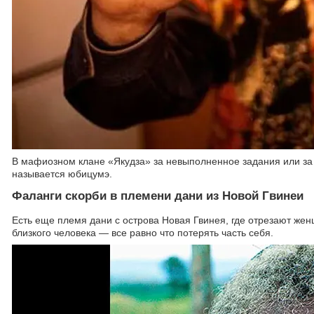
В мафиозном клане «Якудза» за невыполненное задания или за
называется юбицумэ.
Фаланги скорби в племени дани из Новой Гвинеи
Есть еще племя дани с острова Новая Гвинея, где отрезают жен
близкого человека — все равно что потерять часть себя.