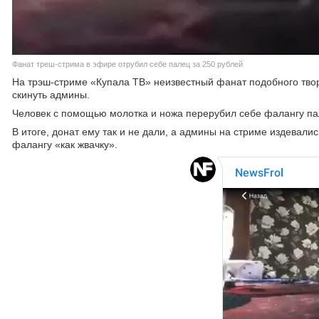
Фанат треш-стрима в эфире отрубил себе палец за 250 рублей
На трэш-стриме «Купала ТВ» неизвестный фанат подобного твор
скинуть админы.
Человек с помощью молотка и ножа перерубил себе фалангу п
В итоге, донат ему так и не дали, а админы на стриме издевал
фалангу «как жвачку».