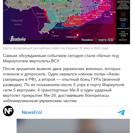
КУЛЬТУРА
НАУКА
СПОРТ
Карта продвижения российских войск на Украине 30 марта 2022 года
ШОУ-БИЗНЕС
Самым обсуждаемым событием сегодня стали сбитые под
Мариуполем вертолеты ВСУ.
АВТО И МОТО
После крушения выжили двое украинских военных, которых
пленили и допросили. Один оказался членом полка «Азов»
ЭГОИЗМ
(запрещен в РФ), а второй — опытный боец ГУРа (военной
разведки). По их показаниям около 5 утра в порту Мариуполя
сели 5 вертушек: 4 транспортных Ми-8 и один ударный
БЛОГ
вертолет прикрытия Ми-24, доставившие боеприпасы
заблокированным украинским частям.