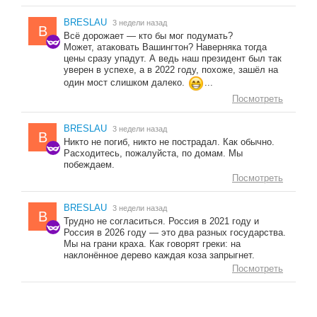
BRESLAU
3 недели назад
B
Всё дорожает — кто бы мог подумать?
Может, атаковать Вашингтон? Наверняка тогда
цены сразу упадут. А ведь наш президент был так
уверен в успехе, а в 2022 году, похоже, зашёл на
один мост слишком далеко.
...
Посмотреть
BRESLAU
3 недели назад
B
Никто не погиб, никто не пострадал. Как обычно.
Расходитесь, пожалуйста, по домам. Мы
побеждаем.
Посмотреть
BRESLAU
3 недели назад
B
Трудно не согласиться. Россия в 2021 году и
Россия в 2026 году — это два разных государства.
Мы на грани краха. Как говорят греки: на
наклонённое дерево каждая коза запрыгнет.
Посмотреть