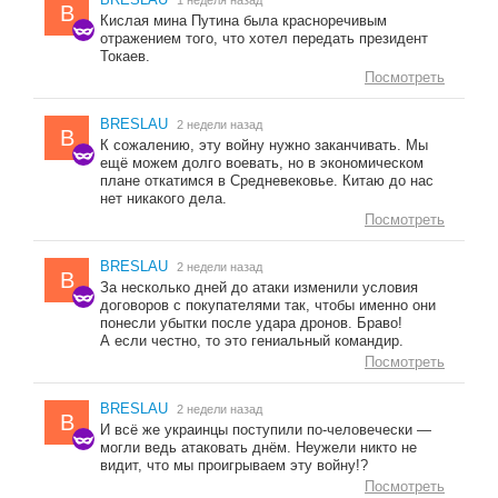
1 неделя назад
B
Кислая мина Путина была красноречивым
отражением того, что хотел передать президент
Токаев.
Посмотреть
BRESLAU
2 недели назад
B
К сожалению, эту войну нужно заканчивать. Мы
ещё можем долго воевать, но в экономическом
плане откатимся в Средневековье. Китаю до нас
нет никакого дела.
Посмотреть
BRESLAU
2 недели назад
B
За несколько дней до атаки изменили условия
договоров с покупателями так, чтобы именно они
понесли убытки после удара дронов. Браво!
А если честно, то это гениальный командир.
Посмотреть
BRESLAU
2 недели назад
B
И всё же украинцы поступили по-человечески —
могли ведь атаковать днём. Неужели никто не
видит, что мы проигрываем эту войну!?
Посмотреть