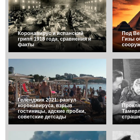
Коронавирус и испанский
Под В
грипп 1918 года, сравнения и
Гизы о
факты
соору
Геленджик 2021: разгул
коронавируса, взрыв
Прокля
гостиницы, адские пробки,
Тамерл
советские детсады
страшн