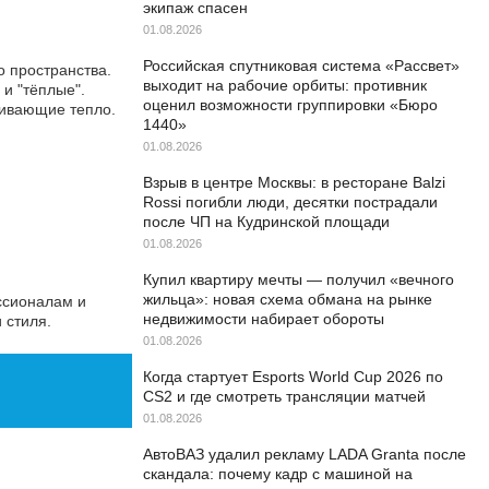
экипаж спасен
01.08.2026
Российская спутниковая система «Рассвет»
 пространства.
выходит на рабочие орбиты: противник
и "тёплые".
оценил возможности группировки «Бюро
живающие тепло.
1440»
01.08.2026
Взрыв в центре Москвы: в ресторане Balzi
Rossi погибли люди, десятки пострадали
после ЧП на Кудринской площади
01.08.2026
Купил квартиру мечты — получил «вечного
жильца»: новая схема обмана на рынке
ссионалам и
недвижимости набирает обороты
 стиля.
01.08.2026
Когда стартует Esports World Cup 2026 по
CS2 и где смотреть трансляции матчей
01.08.2026
АвтоВАЗ удалил рекламу LADA Granta после
скандала: почему кадр с машиной на