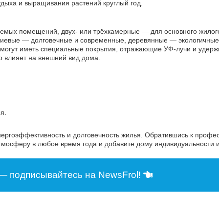
дыха и выращивания растений круглый год.
мых помещений, двух- или трёхкамерные — для основного жилого
иевые — долговечные и современные, деревянные — экологичные 
могут иметь специальные покрытия, отражающие УФ-лучи и удер
о влияет на внешний вид дома.
я.
нергоэффективность и долговечность жилья. Обратившись к профе
мосферу в любое время года и добавите дому индивидуальности и
— подписывайтесь на NewsFrol!