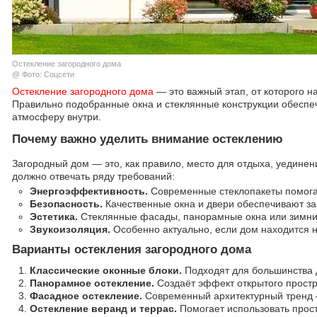
Остекление загородного дома
@ Фото: Соцсети
Остекление загородного дома
— это важный этап, от которого н
Правильно подобранные окна и стеклянные конструкции обеспе
атмосферу внутри.
Почему важно уделить внимание остеклению
Загородный дом — это, как правило, место для отдыха, уедине
должно отвечать ряду требований:
Энергоэффективность.
Современные стеклопакеты помогаю
Безопасность.
Качественные окна и двери обеспечивают за
Эстетика.
Стеклянные фасады, панорамные окна или зимние
Звукоизоляция.
Особенно актуально, если дом находится н
Варианты остекления загородного дома
Классические оконные блоки.
Подходят для большинства 
Панорамное остекление.
Создаёт эффект открытого простра
Фасадное остекление.
Современный архитектурный тренд —
Остекление веранд и террас.
Помогает использовать прост