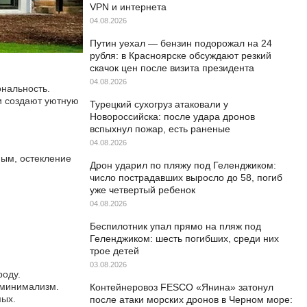
VPN и интернета
04.08.2026
Путин уехал — бензин подорожал на 24
рубля: в Красноярске обсуждают резкий
скачок цен после визита президента
04.08.2026
ональность.
и создают уютную
Турецкий сухогруз атаковали у
Новороссийска: после удара дронов
вспыхнул пожар, есть раненые
04.08.2026
ным, остекление
Дрон ударил по пляжу под Геленджиком:
число пострадавших выросло до 58, погиб
уже четвертый ребенок
04.08.2026
Беспилотник упал прямо на пляж под
Геленджиком: шесть погибших, среди них
трое детей
03.08.2026
роду.
 минимализм.
Контейнеровоз FESCO «Янина» затонул
мых.
после атаки морских дронов в Черном море: