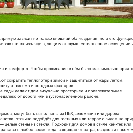
апрямую зависит не только внешний облик здания, но и его функци
чивают теплоизоляцию, защиту от шума, естественное освещение 
ния и комфорта. Чтобы проживание в нём было максимально прият
т сократить теплопотери зимой и защититься от жары летом.
щиту от взлома и погодных факторов.
 сады делают дом визуально просторнее и привлекательнее.
едалеко от дороги или в густонаселённом районе.
домов, могут быть выполнены из ПВХ, алюминия или дерева.
нства, отлично подойдёт для гостиных или террас с видом на при
 целые стены из стекла. Подходит для домов в стиле хай-тек или
ранство в любое время года, защищая от ветра, осадков и насеко