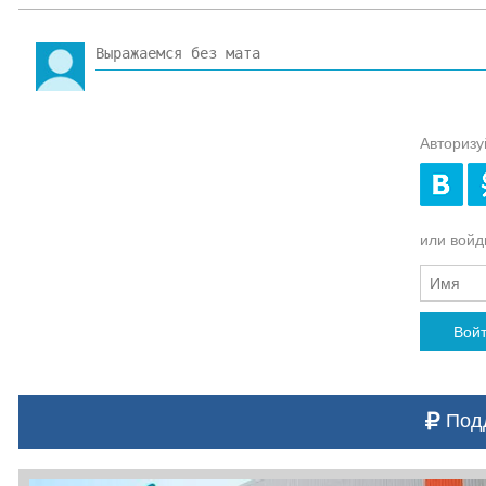
Авторизу
или войди
Вой
Подд