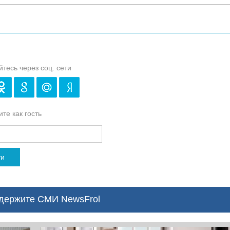
йтесь через соц. сети
те как гость
ти
ержите СМИ NewsFrol