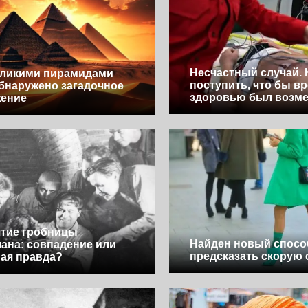
Несчастный случай. 
еликими пирамидами
поступить, что бы в
бнаружено загадочное
здоровью был возм
жение
тие гробницы
Найден новый спосо
ана: совпадение или
предсказать скорую 
ая правда?