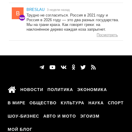
BRESLAU
3 недели назад
B
Трудно не согласиться. Россия в 2021 году и
Россия в 2026 году — это два разных государства.
Мы на грани краха. Как говорят греки: на
наклонённое дерево каждая коза запрыгнет.
Посмотреть
НОВОСТИ
ПОЛИТИКА
ЭКОНОМИКА
В МИРЕ
ОБЩЕСТВО
КУЛЬТУРА
НАУКА
СПОРТ
ШОУ-БИЗНЕС
АВТО И МОТО
ЭГОИЗМ
МОЙ БЛОГ