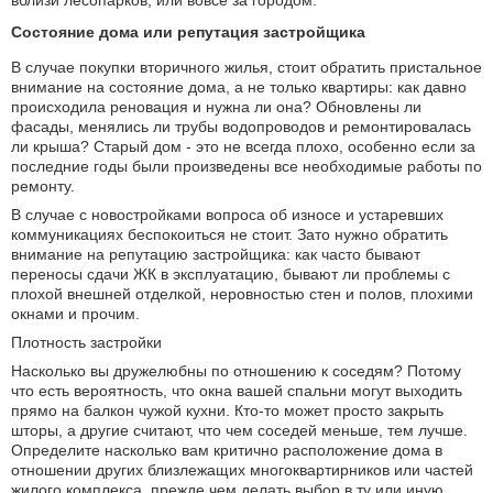
вблизи лесопарков, или вовсе за городом.
Состояние дома или репутация застройщика
В случае покупки вторичного жилья, стоит обратить пристальное
внимание на состояние дома, а не только квартиры: как давно
происходила реновация и нужна ли она? Обновлены ли
фасады, менялись ли трубы водопроводов и ремонтировалась
ли крыша? Старый дом - это не всегда плохо, особенно если за
последние годы были произведены все необходимые работы по
ремонту.
В случае с новостройками вопроса об износе и устаревших
коммуникациях беспокоиться не стоит. Зато нужно обратить
внимание на репутацию застройщика: как часто бывают
переносы сдачи ЖК в эксплуатацию, бывают ли проблемы с
плохой внешней отделкой, неровностью стен и полов, плохими
окнами и прочим.
Плотность застройки
Насколько вы дружелюбны по отношению к соседям? Потому
что есть вероятность, что окна вашей спальни могут выходить
прямо на балкон чужой кухни. Кто-то может просто закрыть
шторы, а другие считают, что чем соседей меньше, тем лучше.
Определите насколько вам критично расположение дома в
отношении других близлежащих многоквартирников или частей
жилого комплекса, прежде чем делать выбор в ту или иную