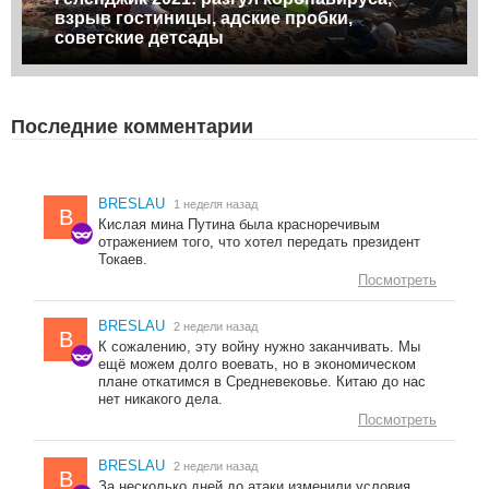
взрыв гостиницы, адские пробки,
советские детсады
Последние комментарии
BRESLAU
1 неделя назад
B
Кислая мина Путина была красноречивым
отражением того, что хотел передать президент
Токаев.
Посмотреть
BRESLAU
2 недели назад
B
К сожалению, эту войну нужно заканчивать. Мы
ещё можем долго воевать, но в экономическом
плане откатимся в Средневековье. Китаю до нас
нет никакого дела.
Посмотреть
BRESLAU
2 недели назад
B
За несколько дней до атаки изменили условия