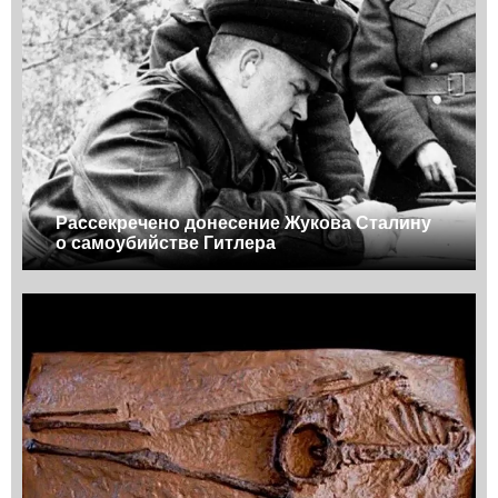
Рассекречено донесение Жукова Сталину
о самоубийстве Гитлера