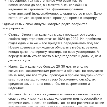
Проверено. Так как это жилье уже было кем-то
использовано до вас, вы можете быть спокойны о
надежности строительства, функционирования
коммуникаций (водоснабжение, электричество и газ). Даже
интернет уже, скорее всего, проведен прямо в квартиру.
Однако есть и свои минусы, которые редко получится
игнорировать:
Старье. Вторичная квартира может продаваться в доме
любого года строительства: от 1924 до 2024. Но проблема
будет одна и та же – все придется переделывать под вас.
Новым хозяевам приходится обновлять мебель, ремонт,
иногда даже планировку квартиры на свое усмотрение. А
переделывать что-то часто выходит дороже и дольше, чем
делать с нуля.
Износ. Если квартире больше 20-30 лет, то вполне
возможно, косметическим ремонтом обойтись не получится.
Из-за того, что все трубы, проводка и прочие “внутренности”
квартиры уже долго несут свою бессменную службу, их
придется заменять на новое, более современное и
надежное.
Ипотека. Хотя ставки на данный момент во многих банках
сравнялись и разница между условиями под новостройки и
вторички если и есть, то небольшая, то вот различные акции