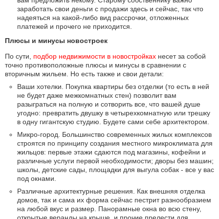
вам предложить некому. Старому собственнику важно
заработать свои деньги с продажи здесь и сейчас, так что
надеяться на какой-либо вид рассрочки, отложенных
платежей и прочего не приходится.
Плюсы и минусы новостроек
По сути,
подбор недвижимости в новостройках
несет за собой
точно противоположные плюсы и минусы в сравнении с
вторичным жильем. Но есть также и свои детали:
Ваши хотелки. Покупка квартиры без отделки (то есть в ней
не будет даже межкомнатных стен) позволит вам
разыграться на полную и сотворить все, что вашей душе
угодно: превратить двушку в четырехкомнатную или трешку
в одну гигантскую студию. Будете сами себе архитектором.
Микро-город. Большинство современных жилых комплексов
строятся по принципу создания местного микроклимата для
жильцов: первые этажи сдаются под магазины, кофейни и
различные услуги первой необходимости; дворы без машин;
школы, детские сады, площадки для выгула собак - все у вас
под окнами.
Различные архитектурные решения. Как внешняя отделка
домов, так и сама их форма сейчас пестрит разнообразием
на любой вкус и размер. Панорамные окна во всю стену,
открытые веранды на крыше, и прочие прелести для