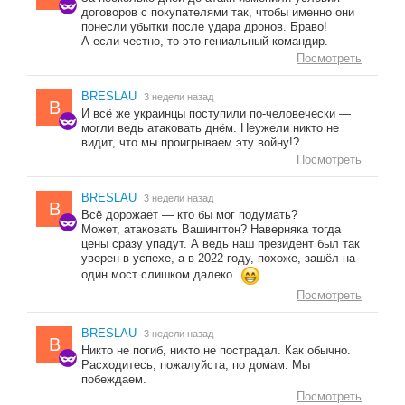
договоров с покупателями так, чтобы именно они
понесли убытки после удара дронов. Браво!
А если честно, то это гениальный командир.
Посмотреть
BRESLAU
3 недели назад
B
И всё же украинцы поступили по-человечески —
могли ведь атаковать днём. Неужели никто не
видит, что мы проигрываем эту войну!?
Посмотреть
BRESLAU
3 недели назад
B
Всё дорожает — кто бы мог подумать?
Может, атаковать Вашингтон? Наверняка тогда
цены сразу упадут. А ведь наш президент был так
уверен в успехе, а в 2022 году, похоже, зашёл на
один мост слишком далеко.
...
Посмотреть
BRESLAU
3 недели назад
B
Никто не погиб, никто не пострадал. Как обычно.
Расходитесь, пожалуйста, по домам. Мы
побеждаем.
Посмотреть