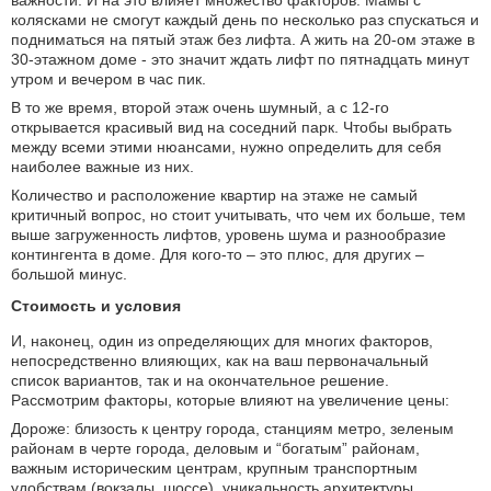
важности. И на это влияет множество факторов. Мамы с
колясками не смогут каждый день по несколько раз спускаться и
подниматься на пятый этаж без лифта. А жить на 20-ом этаже в
30-этажном доме - это значит ждать лифт по пятнадцать минут
утром и вечером в час пик.
В то же время, второй этаж очень шумный, а с 12-го
открывается красивый вид на соседний парк. Чтобы выбрать
между всеми этими нюансами, нужно определить для себя
наиболее важные из них.
Количество и расположение квартир на этаже не самый
критичный вопрос, но стоит учитывать, что чем их больше, тем
выше загруженность лифтов, уровень шума и разнообразие
контингента в доме. Для кого-то – это плюс, для других –
большой минус.
Стоимость и условия
И, наконец, один из определяющих для многих факторов,
непосредственно влияющих, как на ваш первоначальный
список вариантов, так и на окончательное решение.
Рассмотрим факторы, которые влияют на увеличение цены:
Дороже: близость к центру города, станциям метро, зеленым
районам в черте города, деловым и “богатым” районам,
важным историческим центрам, крупным транспортным
удобствам (вокзалы, шоссе), уникальность архитектуры,