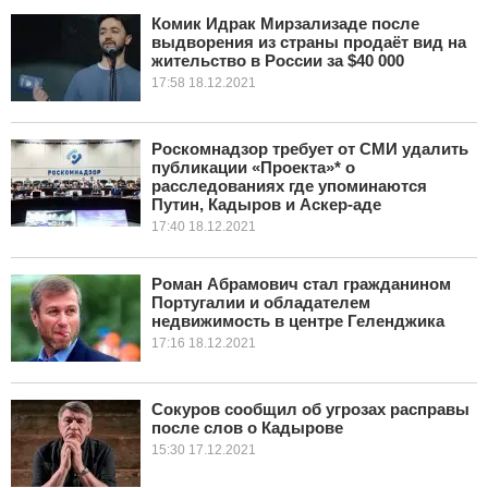
Комик Идрак Мирзализаде после
выдворения из страны продаёт вид на
КУЛЬТУРА
жительство в России за $40 000
17:58 18.12.2021
НАУКА
СПОРТ
Роскомнадзор требует от СМИ удалить
публикации «Проекта»* о
расследованиях где упоминаются
ШОУ-БИЗНЕС
Путин, Кадыров и Аскер-аде
17:40 18.12.2021
АВТО И МОТО
Роман Абрамович стал гражданином
ЭГОИЗМ
Португалии и обладателем
недвижимость в центре Геленджика
БЛОГ
17:16 18.12.2021
Сокуров сообщил об угрозах расправы
после слов о Кадырове
15:30 17.12.2021