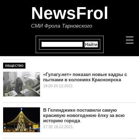
NewsFrol
СМИ Фрола Тарновского
ОБЩЕСТВО
НОВОСТИ
«Гулагу.нет» показал новые кадры с
пытками в колониях Красноярска
СТАТЬИ
19:20 20.12.2021
ПОЛИТИКА
ЭКОНОМИКА
В Геленджике поставили самую
красивую новогоднюю ёлку за всю
историю города
В МИРЕ
17:35 19.12.2021
ОБЩЕСТВО