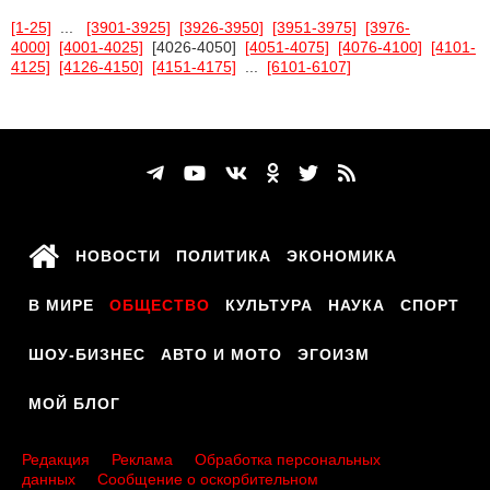
[1-25]
...
[3901-3925]
[3926-3950]
[3951-3975]
[3976-
4000]
[4001-4025]
[4026-4050]
[4051-4075]
[4076-4100]
[4101-
4125]
[4126-4150]
[4151-4175]
...
[6101-6107]
НОВОСТИ
ПОЛИТИКА
ЭКОНОМИКА
В МИРЕ
ОБЩЕСТВО
КУЛЬТУРА
НАУКА
СПОРТ
ШОУ-БИЗНЕС
АВТО И МОТО
ЭГОИЗМ
МОЙ БЛОГ
Редакция
Реклама
Обработка персональных
данных
Сообщение о оскорбительном