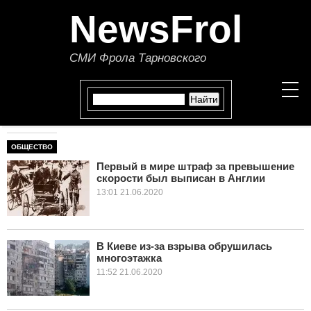
NewsFrol
СМИ Фрола Тарновского
ОБЩЕСТВО
НОВОСТИ
Первый в мире штраф за превышение
скорости был выписан в Англии
СТАТЬИ
13:01 21.06.2020
ПОЛИТИКА
ЭКОНОМИКА
В Киеве из-за взрыва обрушилась
многоэтажка
11:52 21.06.2020
В МИРЕ
ОБЩЕСТВО