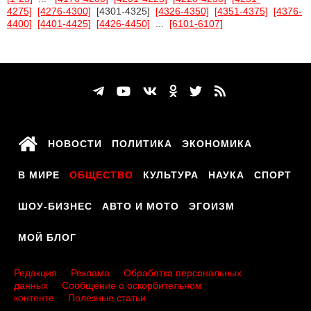
4275]
[4276-4300]
[4301-4325]
[4326-4350]
[4351-4375]
[4376-
4400]
[4401-4425]
[4426-4450]
...
[6101-6107]
НОВОСТИ
ПОЛИТИКА
ЭКОНОМИКА
В МИРЕ
ОБЩЕСТВО
КУЛЬТУРА
НАУКА
СПОРТ
ШОУ-БИЗНЕС
АВТО И МОТО
ЭГОИЗМ
МОЙ БЛОГ
Редакция
Реклама
Обработка персональных
данных
Сообщение о оскорбительном
контенте
Полезные статьи