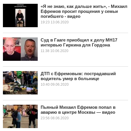
«Я не знаю, как дальше жить», - Михаил
Ефремов просит прощения у семьи
КУЛЬТУРА
погибшего - видео
19:23 13.06.2020
НАУКА
СПОРТ
Суд в Гааге приобщил к делу МН17
интервью Гиркина для Гордона
11:38 10.06.2020
ШОУ-БИЗНЕС
АВТО И МОТО
ДТП с Ефремовым: пострадавший
ЭГОИЗМ
водитель умер в больнице
10:40 09.06.2020
БЛОГ
Пьяный Михаил Ефремов попал в
аварию в центре Москвы — видео
23:56 08.06.2020