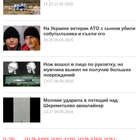
15:23 11.05.2020
На Украине ветеран АТО с сыном убили
собутыльника и съели его
20:25 08.05.2020
Нож вошел в лицо по рукоятку, но
мужчина выжил не получив больших
повреждений
13:57 08.05.2020
Молния ударила в летящий над
Шереметьево авиалайнер
13:27 08.05.2020
[1-25]
...
[4176-4200]
[4201-4225]
[4226-4250]
[4251-