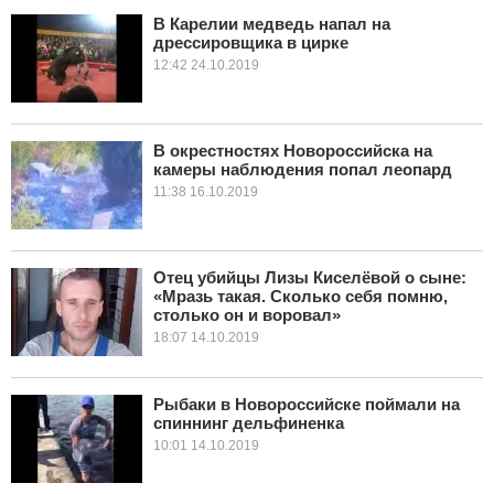
В Карелии медведь напал на
дрессировщика в цирке
КУЛЬТУРА
12:42 24.10.2019
НАУКА
СПОРТ
В окрестностях Новороссийска на
камеры наблюдения попал леопард
11:38 16.10.2019
ШОУ-БИЗНЕС
АВТО И МОТО
Отец убийцы Лизы Киселёвой о сыне:
ЭГОИЗМ
«Мразь такая. Сколько себя помню,
столько он и воровал»
18:07 14.10.2019
БЛОГ
Рыбаки в Новороссийске поймали на
спиннинг дельфиненка
10:01 14.10.2019