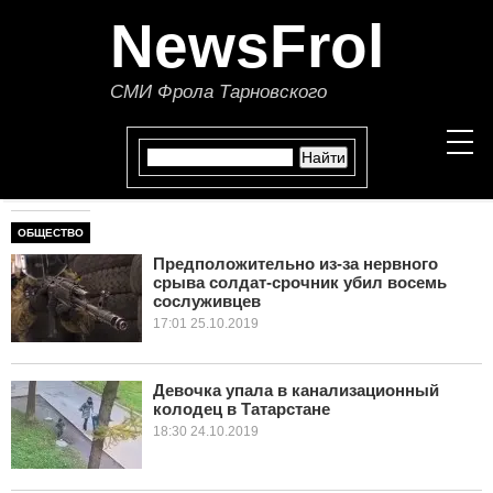
NewsFrol
СМИ Фрола Тарновского
ОБЩЕСТВО
НОВОСТИ
Предположительно из-за нервного
срыва солдат-срочник убил восемь
СТАТЬИ
сослуживцев
17:01 25.10.2019
ПОЛИТИКА
ЭКОНОМИКА
Девочка упала в канализационный
колодец в Татарстане
18:30 24.10.2019
В МИРЕ
ОБЩЕСТВО