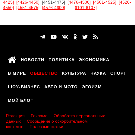
4425]
[4426-4450]
[4451-4475]
[4476-4500]
[4501-4525]
[4526-
4550]
[4551-4575]
[4576-4600]
...
[6101-6107]
НОВОСТИ
ПОЛИТИКА
ЭКОНОМИКА
В МИРЕ
ОБЩЕСТВО
КУЛЬТУРА
НАУКА
СПОРТ
ШОУ-БИЗНЕС
АВТО И МОТО
ЭГОИЗМ
МОЙ БЛОГ
Редакция
Реклама
Обработка персональных
данных
Сообщение о оскорбительном
контенте
Полезные статьи