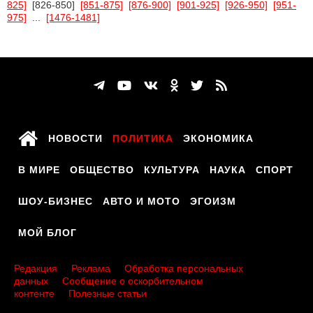
825]
[826-850]
[851-875]
[876-900]
[901-925]
[926-950]
[951-
975]
...
[1476-1481]
НОВОСТИ
ПОЛИТИКА
ЭКОНОМИКА
В МИРЕ
ОБЩЕСТВО
КУЛЬТУРА
НАУКА
СПОРТ
ШОУ-БИЗНЕС
АВТО И МОТО
ЭГОИЗМ
МОЙ БЛОГ
Редакция
Реклама
Обработка персональных
данных
Сообщение о оскорбительном
контенте
Полезные статьи