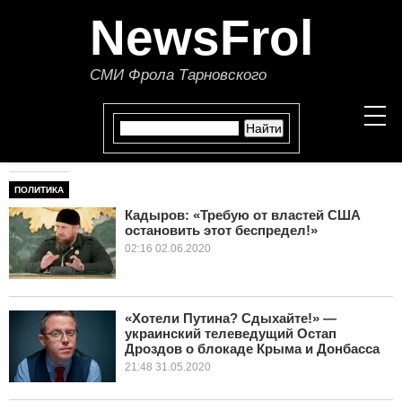
NewsFrol
СМИ Фрола Тарновского
ПОЛИТИКА
НОВОСТИ
Кадыров: «Требую от властей США
остановить этот беспредел!»
СТАТЬИ
02:16 02.06.2020
ПОЛИТИКА
ЭКОНОМИКА
«Хотели Путина? Сдыхайте!» —
украинский телеведущий Остап
Дроздов о блокаде Крыма и Донбасса
В МИРЕ
21:48 31.05.2020
ОБЩЕСТВО