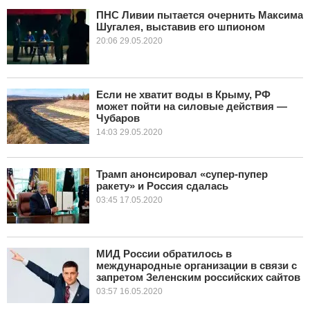
ПНС Ливии пытается очернить Максима
Шугалея, выставив его шпионом
КУЛЬТУРА
20:06 29.05.2020
НАУКА
СПОРТ
Если не хватит воды в Крыму, РФ
может пойти на силовые действия —
Чубаров
ШОУ-БИЗНЕС
14:03 29.05.2020
АВТО И МОТО
Трамп анонсировал «супер-пупер
ЭГОИЗМ
ракету» и Россия сдалась
03:45 17.05.2020
БЛОГ
МИД России обратилось в
международные организации в связи с
запретом Зеленским российских сайтов
03:57 16.05.2020