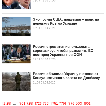
21:26 14.04.2020
Экс-послы США: пандемия – шанс на
передачу Крыма Украине
13:31 08.04.2020
Россия стремится использовать
коронавирус, чтобы развалить ЕС –
постпред Украины при ООН
12:31 05.04.2020
Россия обвинила Украину в отказе от
Консультативного совета по Донбассу
11:54 03.04.2020
[1-25]
...
[701-725]
[726-750]
[751-775]
[776-800]
[801-