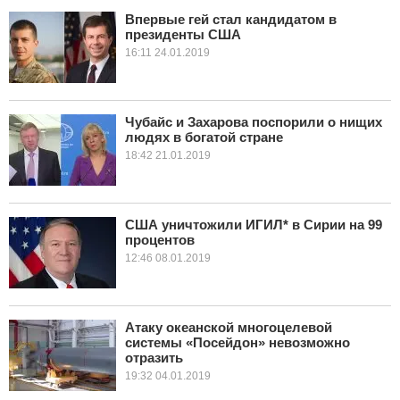
Впервые гей стал кандидатом в
президенты США
КУЛЬТУРА
16:11 24.01.2019
НАУКА
СПОРТ
Чубайс и Захарова поспорили о нищих
людях в богатой стране
18:42 21.01.2019
ШОУ-БИЗНЕС
АВТО И МОТО
США уничтожили ИГИЛ* в Сирии на 99
ЭГОИЗМ
процентов
12:46 08.01.2019
БЛОГ
Атаку океанской многоцелевой
системы «Посейдон» невозможно
отразить
19:32 04.01.2019