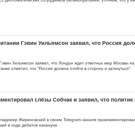
3 дипломатических сотрудников Великобритании, уточнив, что у ни
итании Гэвин Уильямсон заявил, что Россия дол
эвин Уильямсон заявил, что Лондон ждет ответных мер Москвы на
акже отметил, что "Россия должна отойти в сторону и заткнуться".
ентировал слёзы Собчак и заявил, что политик
Владимир Жириновский в своем Telegram-канале прокомментировал
ий в ходе дебатов накануне.