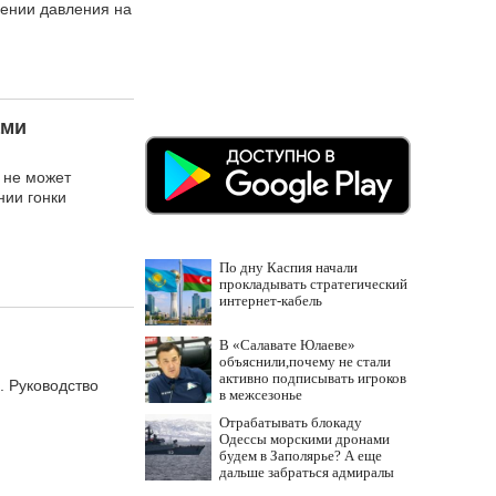
шении давления на
ами
 не может
нии гонки
По дну Каспия начали
прокладывать стратегический
интернет-кабель
В «Салавате Юлаеве»
объяснили,почему не стали
активно подписывать игроков
. Руководство
в межсезонье
Отрабатывать блокаду
Одессы морскими дронами
будем в Заполярье? А еще
дальше забраться адмиралы
не пробовали?