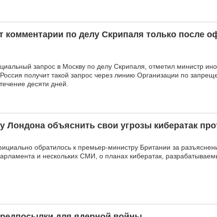
т комментарии по делу Скрипаля только после 
иальный запрос в Москву по делу Скрипаля, отметил министр ин
 Россия получит такой запрос через линию Организации по запрещ
 течение десяти дней.
у Лондона объяснить свои угрозы кибератак про
фициально обратилось к премьер-министру Британии за разъясне
парламента и нескольких СМИ, о планах кибератак, разрабатывае
редпосылки для ядерной войны