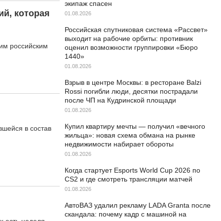
экипаж спасен
ий, которая
01.08.2026
Российская спутниковая система «Рассвет»
выходит на рабочие орбиты: противник
оим российским
оценил возможности группировки «Бюро
1440»
01.08.2026
Взрыв в центре Москвы: в ресторане Balzi
Rossi погибли люди, десятки пострадали
после ЧП на Кудринской площади
01.08.2026
Купил квартиру мечты — получил «вечного
вшейся в состав
жильца»: новая схема обмана на рынке
недвижимости набирает обороты
01.08.2026
Когда стартует Esports World Cup 2026 по
CS2 и где смотреть трансляции матчей
01.08.2026
АвтоВАЗ удалил рекламу LADA Granta после
скандала: почему кадр с машиной на