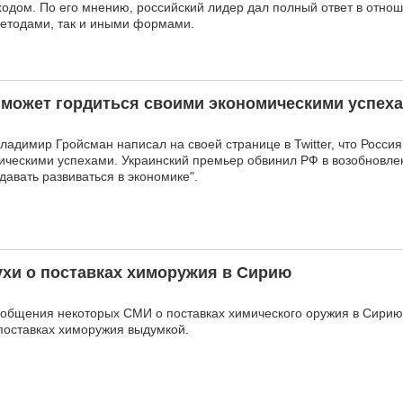
одом. По его мнению, российский лидер дал полный ответ в отно
методами, так и иными формами.
 может гордиться своими экономическими успех
адимир Гройсман написал на своей странице в Twitter, что Россия
ическими успехами. Украинский премьер обвинил РФ в возобновле
давать развиваться в экономике".
ухи о поставках химоружия в Сирию
общения некоторых СМИ о поставках химического оружия в Сирию
поставках химоружия выдумкой.