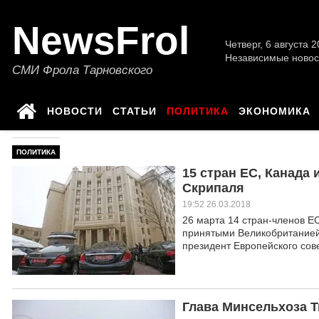
NewsFrol
Четверг, 6 августа 2
Независимые новос
СМИ Фрола Тарновского
НОВОСТИ
СТАТЬИ
ПОЛИТИКА
ЭКОНОМИКА
ПОЛИТИКА
15 стран ЕС, Канада
Скрипаля
19:52 26.03.2018
26 марта 14 стран-членов Е
принятыми Великобританией
президент Европейского сове
Глава Минсельхоза Т