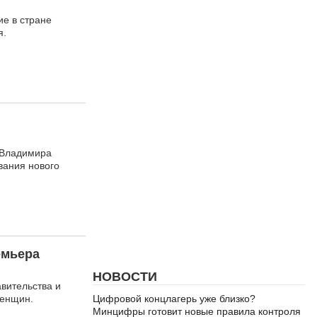
ие в стране
я.
 Владимира
вания нового
емьера
НОВОСТИ
вительства и
женщин.
Цифровой концлагерь уже близко?
Минцифры готовит новые правила контроля