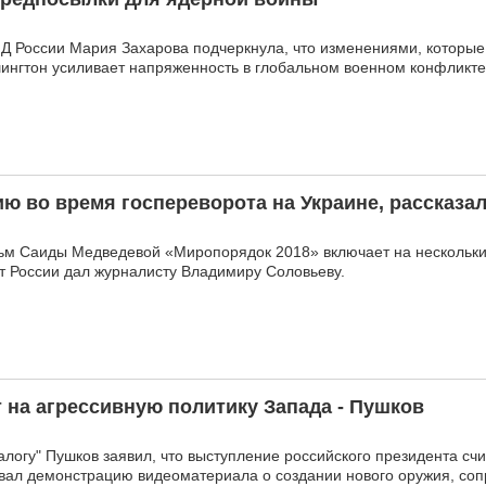
ИД России Мария Захарова подчеркнула, что изменениями, которы
ингтон усиливает напряженность в глобальном военном конфликте
 во время госпереворота на Украине, рассказал
м Саиды Медведевой «Миропорядок 2018» включает на нескольки
т России дал журналисту Владимиру Соловьеву.
т на агрессивную политику Запада - Пушков
логу" Пушков заявил, что выступление российского президента счи
звал демонстрацию видеоматериала о создании нового оружия, с