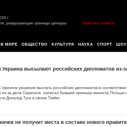
026 г.
ти, разрушающие границы цензуры
Прислать новость
В МИРЕ
ОБЩЕСТВО
КУЛЬТУРА
НАУКА
СПОРТ
ШОУ
 и Украина высылают российских дипломатов из-з
С приняли решение выслать российских дипломатов в соответствии
 из-за дела Скрипаля, написал бывший премьер-министр Польши
та Дональд Туск в своем Twitter.
качев не получит места в составе нового правит