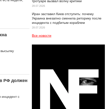
х есть неделя,
тротуаре вызвал волну критики
28.07.2026
Иран заставил Киев отступить: почему
Украина внезапно сменила риторику после
инцидента с подбитым кораблем
28.07.2026
жна
Все новости
 высылку
 в РФ должен
 инцидент с