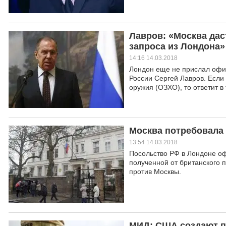
Лавров: «Москва дас
запроса из Лондона»
14:16 14.03.2018
Лондон еще не прислал офиц
России Сергей Лавров. Если
оружия (ОЗХО), то ответит в
Москва потребовала 
13:54 14.03.2018
Посольство РФ в Лондоне о
полученной от британского 
против Москвы.
МИД: США создают п