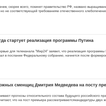
качев, скорее всего, покинет правительство РФ, названо выращиван
, но не соответствующей требованиям отечественного хлебопечени
огда стартует реализация программы Путина
ервью для телеканала "Мир24" заявил, что реализация программы
азал в послании Федеральному собранию, начнется после формиро
ожных сменщиц Дмитрия Медведева на посту пр
чивают прогнозы относительного состава будущего российского пра
считают, что на пост премьера рассматриваютсякандидатуры двух 