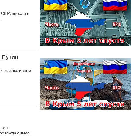
е США внесли в
.
 Путин
х эксклюзивных
тает
опровождающего