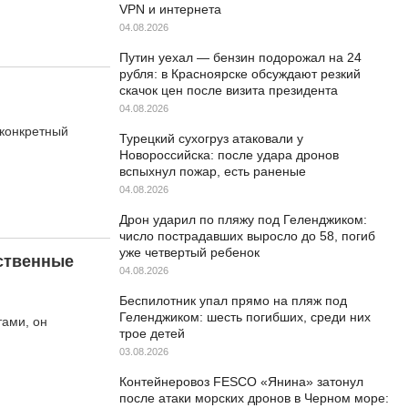
VPN и интернета
04.08.2026
Путин уехал — бензин подорожал на 24
рубля: в Красноярске обсуждают резкий
скачок цен после визита президента
04.08.2026
 конкретный
Турецкий сухогруз атаковали у
Новороссийска: после удара дронов
вспыхнул пожар, есть раненые
04.08.2026
Дрон ударил по пляжу под Геленджиком:
число пострадавших выросло до 58, погиб
уже четвертый ребенок
ственные
04.08.2026
Беспилотник упал прямо на пляж под
Геленджиком: шесть погибших, среди них
ами, он
трое детей
03.08.2026
Контейнеровоз FESCO «Янина» затонул
после атаки морских дронов в Черном море: