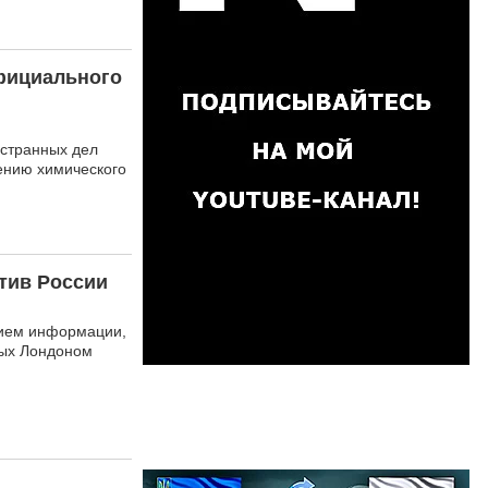
официального
остранных дел
ению химического
тив России
нием информации,
мых Лондоном