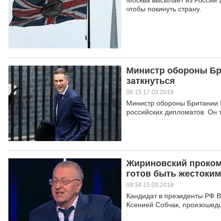
Москва высылает из России 2
чтобы покинуть страну.
Министр обороны Бр
заткнуться
06:15 17.03.2018
Министр обороны Британии Г
российских дипломатов. Он т
Жириновский прокомм
готов быть жестоким
09:34 15.03.2018
Кандидат в президенты РФ 
Ксенией Собчак, произошедш