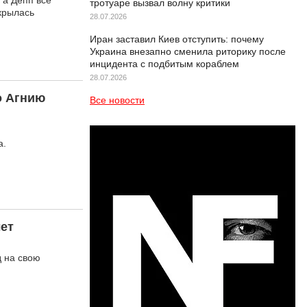
 а Депп все
тротуаре вызвал волну критики
крылась
28.07.2026
Иран заставил Киев отступить: почему
Украина внезапно сменила риторику после
инцидента с подбитым кораблем
28.07.2026
о Агнию
Все новости
а.
лет
д на свою