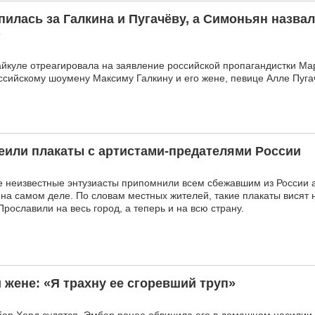
пилась за Галкина и Пугачёву, а Симоньян назва
»
йкуле отреагировала на заявление российской пропагандистки Ма
сийскому шоумену Максиму Галкину и его жене, певице Алле Пуга
еили плакаты с артистами-предателями России
 неизвестные энтузиасты припомнили всем сбежавшим из России 
 на самом деле. По словам местных жителей, такие плакаты висят 
рославили на весь город, а теперь и на всю страну.
 жене: «Я трахну ее сгоревший труп»