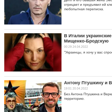
Депп и его бывшая жена Эмб
отрицает и предъявил ей кл
любопытная переписка.
В Италии украинские
Мищенко-Бродскую
00:29 24.04.2022
"Украинцы, я хочу у вас спр
Антону Птушкину и В
19:01 20.04.2022
Без Антона Птушкина и Верк
территорию.