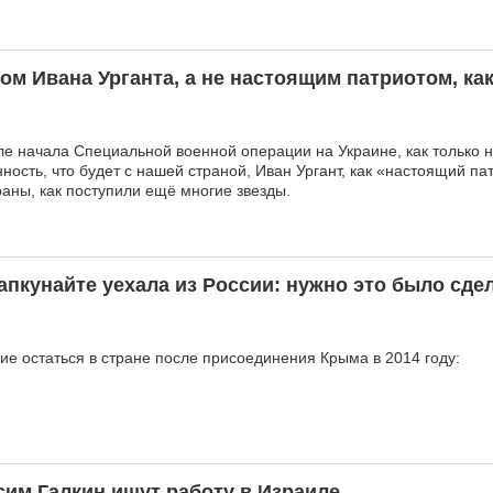
ом Ивана Урганта, а не настоящим патриотом, как
ле начала Специальной военной операции на Украине, как только 
ость, что будет с нашей страной, Иван Ургант, как «настоящий патр
раны, как поступили ещё многие звезды.
апкунайте уехала из России: нужно это было сде
е остаться в стране после присоединения Крыма в 2014 году:
сим Галкин ищут работу в Израиле