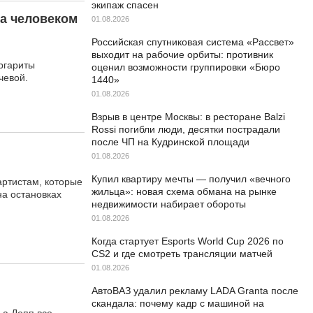
экипаж спасен
ла человеком
01.08.2026
Российская спутниковая система «Рассвет»
выходит на рабочие орбиты: противник
ргариты
оценил возможности группировки «Бюро
чевой.
1440»
01.08.2026
Взрыв в центре Москвы: в ресторане Balzi
Rossi погибли люди, десятки пострадали
после ЧП на Кудринской площади
01.08.2026
Купил квартиру мечты — получил «вечного
артистам, которые
жильца»: новая схема обмана на рынке
на остановках
недвижимости набирает обороты
01.08.2026
Когда стартует Esports World Cup 2026 по
CS2 и где смотреть трансляции матчей
01.08.2026
АвтоВАЗ удалил рекламу LADA Granta после
скандала: почему кадр с машиной на