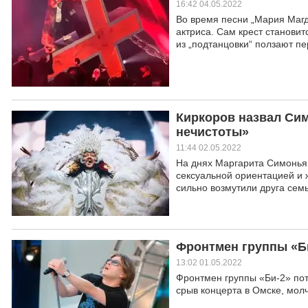
16:42 04.05.2022
Во время песни „Мария Магд
актриса. Сам крест становит
из „подтанцовки“ ползают п
Киркоров назвал Си
нечистоты»
11:44 02.05.2022
На днях Маргарита Симоньян
сексуальной ориентацией и 
сильно возмутили друга се
Фронтмен группы «Би
13:02 01.05.2022
Фронтмен группы «Би-2» пот
срыв концерта в Омске, молч