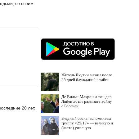
людьми, со своим
Житель Якутии выжил после
25 дней блужданий в тайге
Де Вилье: Макрон и фон дер
Ляйен хотят развязать войну
с Россией
последние 20 лет,
Бледный огонь: вспоминаем
группу «25/17» — великую и
(часто) ужасную