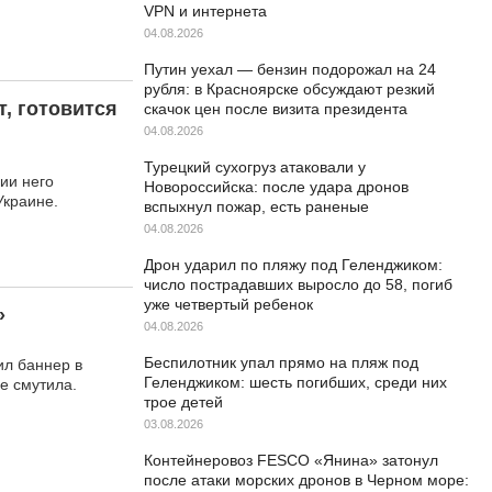
VPN и интернета
04.08.2026
Путин уехал — бензин подорожал на 24
рубля: в Красноярске обсуждают резкий
т, готовится
скачок цен после визита президента
04.08.2026
Турецкий сухогруз атаковали у
ии него
Новороссийска: после удара дронов
Украине.
вспыхнул пожар, есть раненые
04.08.2026
Дрон ударил по пляжу под Геленджиком:
число пострадавших выросло до 58, погиб
уже четвертый ребенок
»
04.08.2026
Беспилотник упал прямо на пляж под
ил баннер в
Геленджиком: шесть погибших, среди них
е смутила.
трое детей
03.08.2026
Контейнеровоз FESCO «Янина» затонул
после атаки морских дронов в Черном море: