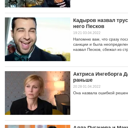
Кадыров назвал трус
него Песков
19:21 03.04.2022
Напомню вам, что сразу пос
санкции и была неопределенн
назвал Песков, сбежал из ст
Актриса Ингеборга Д
раньше
20:28 01.04.2022
Она назвала ошибкой решени
Алла Пугачева и Мак