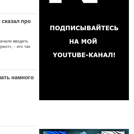
 сказал про
начали вводить
иот», - его так
лать намного