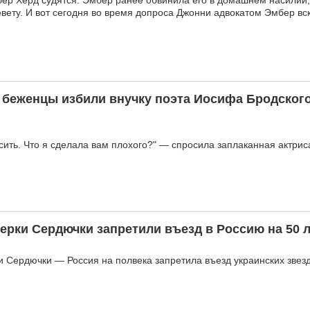
ер Херд судятся. Эмбер ранее обвинила его в домашнем насилии,
евету. И вот сегодня во время допроса Джонни адвокатом Эмбер вс
 беженцы избили внучку поэта Иосифа Бродског
осить. Что я сделала вам плохого?" — спросила заплаканная актрис
ерки Сердючки запретили въезд в Россию на 50 
и Сердючки — Россия на полвека запретила въезд украинских звез