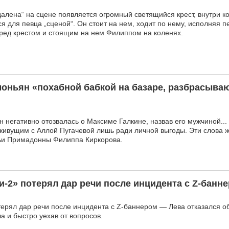
алена“ на сцене появляется огромный светящийся крест, внутри ко
ся для певца „сценой“. Он стоит на нем, ходит по нему, исполняя п
еред крестом и стоящим на нем Филиппом на коленях.
моньян «похабной бабкой на базаре, разбрасыва
 негативно отозвалась о Максиме Галкине, назвав его мужчиной...
живущим с Аллой Пугачевой лишь ради личной выгоды. Эти слова 
мьи Примадонны Филиппа Киркорова.
-2» потерял дар речи после инцидента с Z-банн
ерял дар речи после инцидента с Z-баннером — Лева отказался о
а и быстро уехав от вопросов.