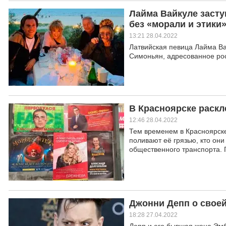
Лайма Вайкуле засту
без «морали и этики
13:21 28.04.2022
Латвийская певица Лайма Ва
Симоньян, адресованное рос
В Красноярске раскл
12:46 28.04.2022
Тем временем в Красноярске
поливают её грязью, кто они
общественного транспорта. П
Джонни Депп о своей
18:28 27.04.2022