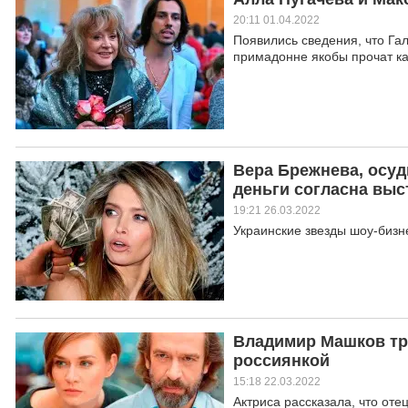
20:11 01.04.2022
Появились сведения, что Га
примадонне якобы прочат к
Вера Брежнева, осуд
деньги согласна выс
19:21 26.03.2022
Украинские звезды шоу-бизн
Владимир Машков тре
россиянкой
15:18 22.03.2022
Актриса рассказала, что от