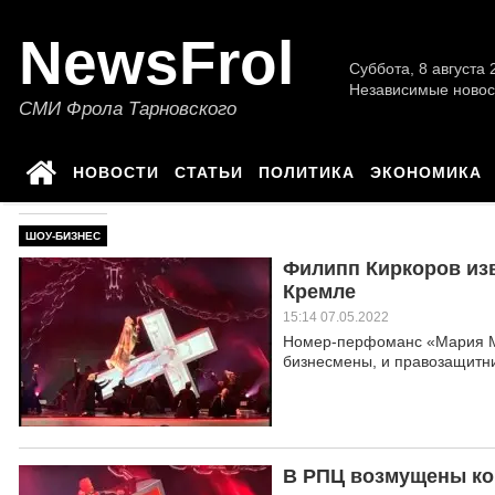
NewsFrol
Суббота, 8 августа 2
Независимые новос
СМИ Фрола Тарновского
НОВОСТИ
СТАТЬИ
ПОЛИТИКА
ЭКОНОМИКА
ШОУ-БИЗНЕС
Филипп Киркоров изв
Кремле
15:14 07.05.2022
Номер-перфоманс «Мария Ма
бизнесмены, и правозащитни
В РПЦ возмущены ко