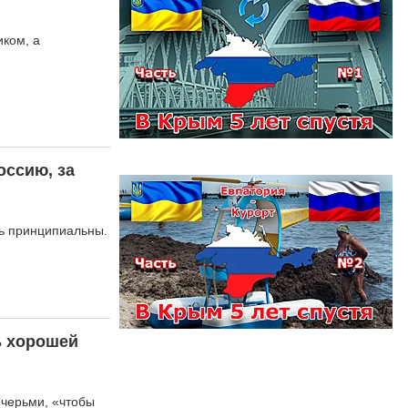
иком, а
оссию, за
ль принципиальны.
ь хорошей
очерьми, «чтобы