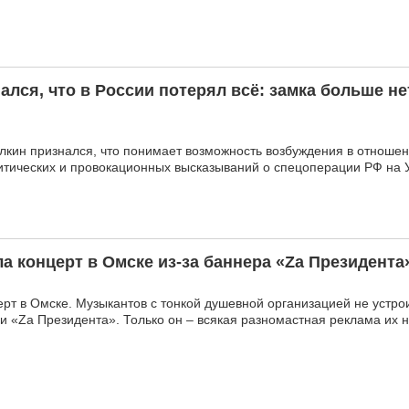
лся, что в России потерял всё: замка больше не
алкин признался, что понимает возможность возбуждения в отношен
критических и провокационных высказываний о спецоперации РФ на 
ла концерт в Омске из-за баннера «Zа Президента
ерт в Омске. Музыкантов с тонкой душевной организацией не устро
и «Zа Президента». Только он – всякая разномастная реклама их н