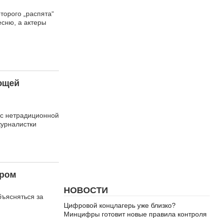
торого „распята“
есню, а актеры
ющей
 с нетрадиционной
журналистки
ером
НОВОСТИ
бъясняться за
Цифровой концлагерь уже близко?
Минцифры готовит новые правила контроля