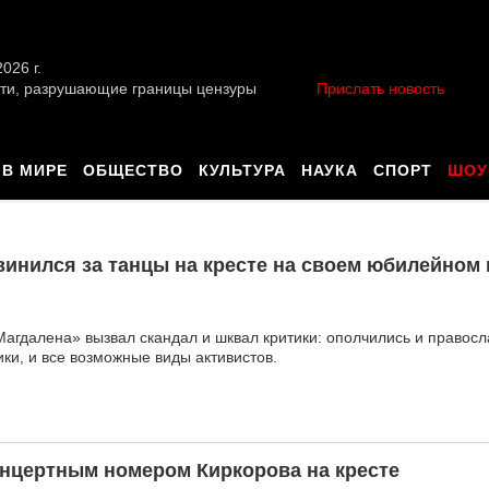
026 г.
ти, разрушающие границы цензуры
Прислать новость
В МИРЕ
ОБЩЕСТВО
КУЛЬТУРА
НАУКА
СПОРТ
ШОУ
инился за танцы на кресте на своем юбилейном 
гдалена» вызвал скандал и шквал критики: ополчились и правос
ки, и все возможные виды активистов.
нцертным номером Киркорова на кресте