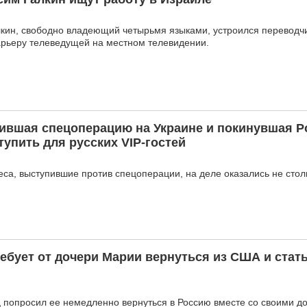
лкин, свободно владеющий четырьмя языками, устроился переводч
арьеру телеведущей на местном телевидении.
ившая спецоперацию на Украине и покинувшая Р
тупить для русских VIP-гостей
еса, выступившие против спецоперации, на деле оказались не сто
бует от дочери Марии вернуться из США и стат
ец попросил ее немедленно вернуться в Россию вместе со своими д