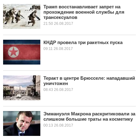
Трамп восстанавливает запрет на
прохождение военной службы для
КУЛЬТУРА
трансексуалов
21:50 26.08.2017
НАУКА
СПОРТ
КНДР провела три ракетных пуска
09:11 26.08.2017
ШОУ-БИЗНЕС
АВТО И МОТО
Теракт в центре Брюсселе: нападавший
ЭГОИЗМ
уничтожен
08:43 26.08.2017
БЛОГ
Эммануэля Макрона раскритиковали за
слишком большие траты на косметику
00:13 26.08.2017