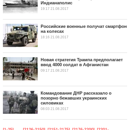
Индианаполис
19:17 21.08.2017
Российские военные получат смартфон
на колесах
18:16 21.08.2017
Новая стратегия Трампа предполагает
ввод 4000 солдат в Афганистан
09:17 21.08.2017
Командование ДНР рассказало о
позорно бежавших украинских
силовиках
08:03 21.08.2017
[1-25]
...
[2126-2150]
[2151-2175]
[2176-2200]
[2201-