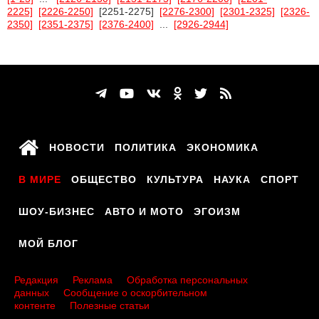
2225]
[2226-2250]
[2251-2275]
[2276-2300]
[2301-2325]
[2326-
2350]
[2351-2375]
[2376-2400]
...
[2926-2944]
НОВОСТИ
ПОЛИТИКА
ЭКОНОМИКА
В МИРЕ
ОБЩЕСТВО
КУЛЬТУРА
НАУКА
СПОРТ
ШОУ-БИЗНЕС
АВТО И МОТО
ЭГОИЗМ
МОЙ БЛОГ
Редакция
Реклама
Обработка персональных
данных
Сообщение о оскорбительном
контенте
Полезные статьи