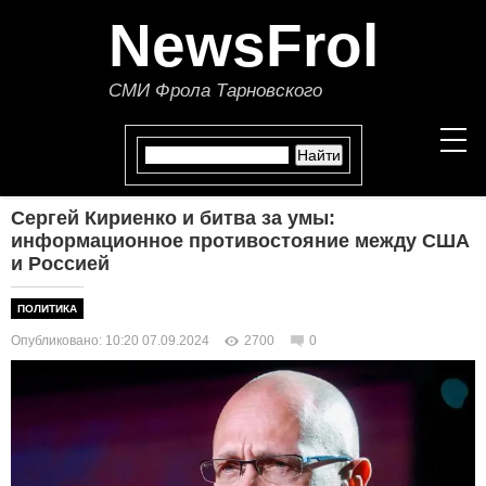
NewsFrol
СМИ Фрола Тарновского
Сергей Кириенко и битва за умы:
НОВОСТИ
информационное противостояние между США
и Россией
СТАТЬИ
ПОЛИТИКА
ПОЛИТИКА
Опубликовано: 10:20 07.09.2024
2700
0
ЭКОНОМИКА
В МИРЕ
ОБЩЕСТВО