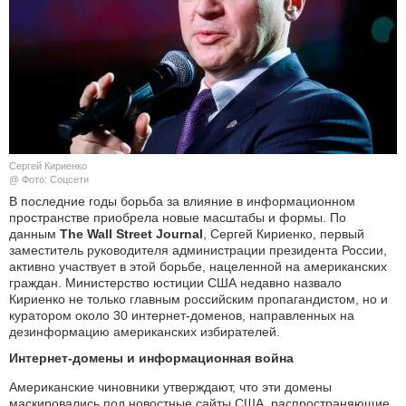
КУЛЬТУРА
НАУКА
СПОРТ
ШОУ-БИЗНЕС
Сергей Кириенко
@ Фото: Соцсети
АВТО И МОТО
В последние годы борьба за влияние в информационном
пространстве приобрела новые масштабы и формы. По
данным
The Wall Street Journal
, Сергей Кириенко, первый
ЭГОИЗМ
заместитель руководителя администрации президента России,
активно участвует в этой борьбе, нацеленной на американских
БЛОГ
граждан. Министерство юстиции США недавно назвало
Кириенко не только главным российским пропагандистом, но и
куратором около 30 интернет-доменов, направленных на
дезинформацию американских избирателей.
Интернет-домены и информационная война
Американские чиновники утверждают, что эти домены
маскировались под новостные сайты США, распространяющие