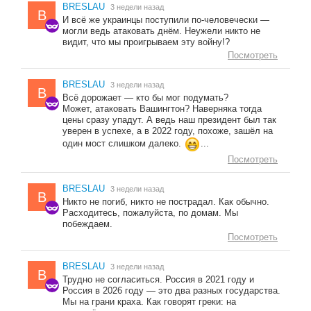
BRESLAU
3 недели назад
B
И всё же украинцы поступили по-человечески —
могли ведь атаковать днём. Неужели никто не
видит, что мы проигрываем эту войну!?
Посмотреть
BRESLAU
3 недели назад
B
Всё дорожает — кто бы мог подумать?
Может, атаковать Вашингтон? Наверняка тогда
цены сразу упадут. А ведь наш президент был так
уверен в успехе, а в 2022 году, похоже, зашёл на
один мост слишком далеко.
...
Посмотреть
BRESLAU
3 недели назад
B
Никто не погиб, никто не пострадал. Как обычно.
Расходитесь, пожалуйста, по домам. Мы
побеждаем.
Посмотреть
BRESLAU
3 недели назад
B
Трудно не согласиться. Россия в 2021 году и
Россия в 2026 году — это два разных государства.
Мы на грани краха. Как говорят греки: на