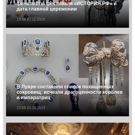
финалисты фестиваля «ИСТОРИЯ.РФ» и
дата главной церемонии
19:58 27.11.2025
В Лувре составили список похищенных
сокровищ: исчезли драгоценности королев
и императриц
23:58 20.10.2025