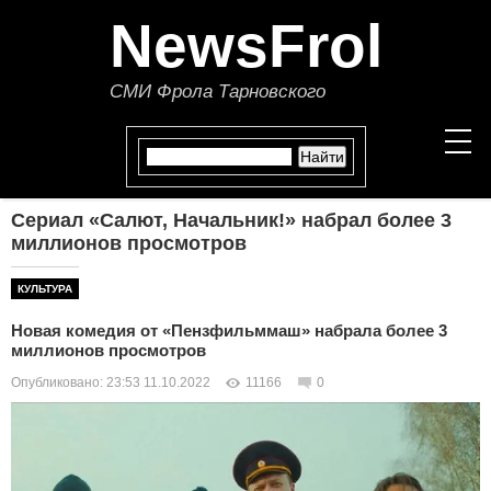
NewsFrol
СМИ Фрола Тарновского
Сериал «Салют, Начальник!» набрал более 3
НОВОСТИ
миллионов просмотров
СТАТЬИ
КУЛЬТУРА
Новая комедия от «Пензфильммаш» набрала более 3
ПОЛИТИКА
миллионов просмотров
Опубликовано: 23:53 11.10.2022
11166
0
ЭКОНОМИКА
В МИРЕ
ОБЩЕСТВО