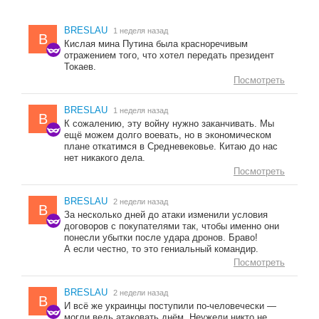
BRESLAU
1 неделя назад
B
Кислая мина Путина была красноречивым
отражением того, что хотел передать президент
Токаев.
Посмотреть
BRESLAU
1 неделя назад
B
К сожалению, эту войну нужно заканчивать. Мы
ещё можем долго воевать, но в экономическом
плане откатимся в Средневековье. Китаю до нас
нет никакого дела.
Посмотреть
BRESLAU
2 недели назад
B
За несколько дней до атаки изменили условия
договоров с покупателями так, чтобы именно они
понесли убытки после удара дронов. Браво!
А если честно, то это гениальный командир.
Посмотреть
BRESLAU
2 недели назад
B
И всё же украинцы поступили по-человечески —
могли ведь атаковать днём. Неужели никто не