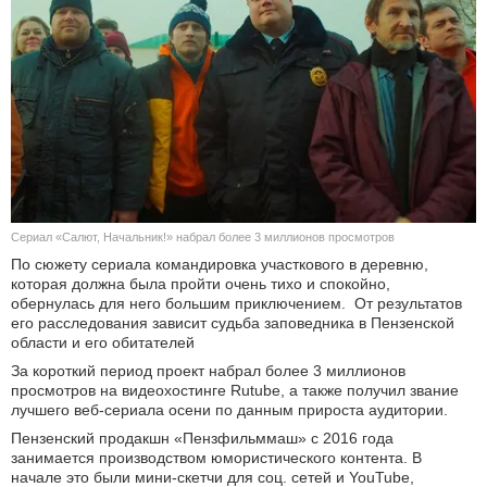
КУЛЬТУРА
НАУКА
СПОРТ
ШОУ-БИЗНЕС
АВТО И МОТО
Сериал «Салют, Начальник!» набрал более 3 миллионов просмотров
По сюжету сериала командировка участкового в деревню,
которая должна была пройти очень тихо и спокойно,
ЭГОИЗМ
обернулась для него большим приключением. От результатов
его расследования зависит судьба заповедника в Пензенской
БЛОГ
области и его обитателей
За короткий период проект набрал более 3 миллионов
просмотров на видеохостинге Rutube, а также получил звание
лучшего веб-сериала осени по данным прироста аудитории.
Пензенский продакшн «Пензфильммаш» с 2016 года
занимается производством юмористического контента. В
начале это были мини-скетчи для соц. сетей и YouTube,