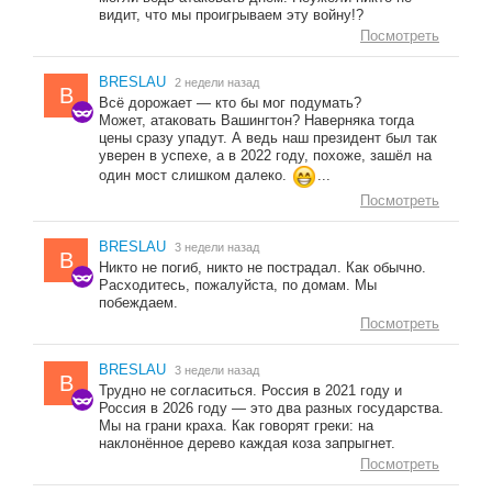
видит, что мы проигрываем эту войну!?
Посмотреть
BRESLAU
2 недели назад
B
Всё дорожает — кто бы мог подумать?
Может, атаковать Вашингтон? Наверняка тогда
цены сразу упадут. А ведь наш президент был так
уверен в успехе, а в 2022 году, похоже, зашёл на
один мост слишком далеко.
...
Посмотреть
BRESLAU
3 недели назад
B
Никто не погиб, никто не пострадал. Как обычно.
Расходитесь, пожалуйста, по домам. Мы
побеждаем.
Посмотреть
BRESLAU
3 недели назад
B
Трудно не согласиться. Россия в 2021 году и
Россия в 2026 году — это два разных государства.
Мы на грани краха. Как говорят греки: на
наклонённое дерево каждая коза запрыгнет.
Посмотреть