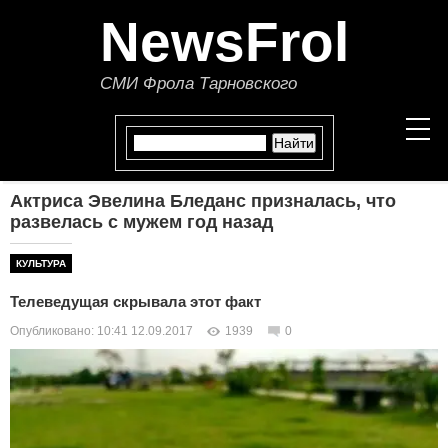
NewsFrol
СМИ Фрола Тарновского
Актриса Эвелина Бледанс призналась, что
НОВОСТИ
развелась с мужем год назад
СТАТЬИ
КУЛЬТУРА
Телеведущая скрывала этот факт
ПОЛИТИКА
Опубликовано: 10:41 12.09.2017
1939
0
ЭКОНОМИКА
В МИРЕ
ОБЩЕСТВО