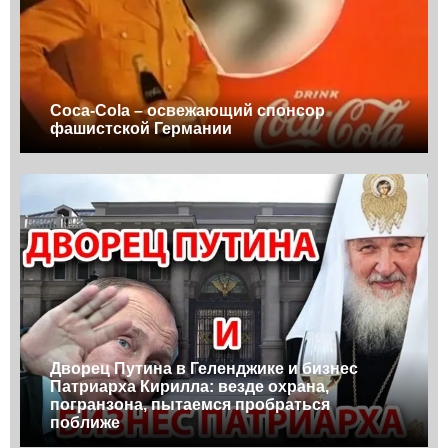
Coca-Cola – освежающий спонсор
фашистской Германии
Дворец Путина в Геленджике и бизнес
Патриарха Кирилла: везде охрана,
погранзона, пытаемся пробраться
поближе