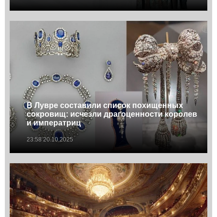
В Лувре составили список похищенных
сокровищ: исчезли драгоценности королев
и императриц
23:58 20.10.2025