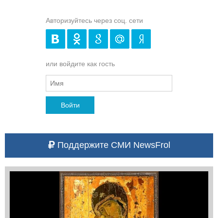
Авторизуйтесь через соц. сети
или войдите как гость
Войти
Поддержите СМИ NewsFrol