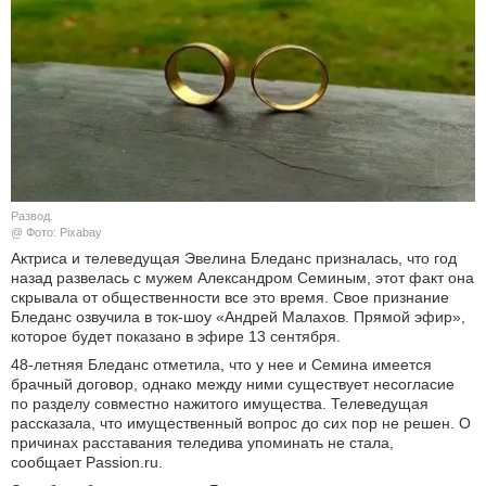
КУЛЬТУРА
НАУКА
СПОРТ
ШОУ-БИЗНЕС
Развод.
@ Фото: Pixabay
АВТО И МОТО
Актриса и телеведущая Эвелина Бледанс призналась, что год
назад развелась с мужем Александром Семиным, этот факт она
ЭГОИЗМ
скрывала от общественности все это время. Свое признание
Бледанс озвучила в ток-шоу «Андрей Малахов. Прямой эфир»,
которое будет показано в эфире 13 сентября.
БЛОГ
48-летняя Бледанс отметила, что у нее и Семина имеется
брачный договор, однако между ними существует несогласие
по разделу совместно нажитого имущества. Телеведущая
рассказала, что имущественный вопрос до сих пор не решен. О
причинах расставания теледива упоминать не стала,
сообщает Passion.ru.