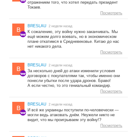
отражением того, что хотел передать президент
Токаев.
Посмотреть
BRESLAU
2 недели назад
B
К сожалению, эту войну нужно заканчивать. Мы
ещё можем долго воевать, но в экономическом
плане откатимся в Средневековье. Китаю до нас
нет никакого дела.
Посмотреть
BRESLAU
2 недели назад
B
За несколько дней до атаки изменили условия
договоров с покупателями так, чтобы именно они
понесли убытки после удара дронов. Браво!
А если честно, то это гениальный командир.
Посмотреть
BRESLAU
2 недели назад
B
И всё же украинцы поступили по-человечески —
могли ведь атаковать днём. Неужели никто не
видит, что мы проигрываем эту войну!?
Посмотреть