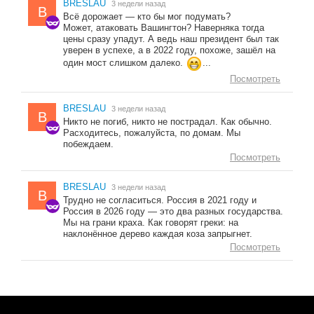
BRESLAU
3 недели назад
B
Всё дорожает — кто бы мог подумать?
Может, атаковать Вашингтон? Наверняка тогда
цены сразу упадут. А ведь наш президент был так
уверен в успехе, а в 2022 году, похоже, зашёл на
один мост слишком далеко.
...
Посмотреть
BRESLAU
3 недели назад
B
Никто не погиб, никто не пострадал. Как обычно.
Расходитесь, пожалуйста, по домам. Мы
побеждаем.
Посмотреть
BRESLAU
3 недели назад
B
Трудно не согласиться. Россия в 2021 году и
Россия в 2026 году — это два разных государства.
Мы на грани краха. Как говорят греки: на
наклонённое дерево каждая коза запрыгнет.
Посмотреть