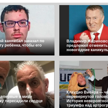
й каннибал заказал по
Владимир Жириновс
ту ребёнка, чтобы его
предложил отменить
новогодние каникул
Клаудио Виейра — че
впервые в мире
перевернутой голово
ку пересадили сердце
История невероятно
и
триумфа над артрог