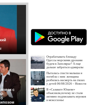
кий
ы
Отрабатывать блокаду
Одессы морскими дронами
будем в Заполярье? А еще
дальше забраться адмиралы
не пробовали?
Пыталась спасти малыша и
погибла с ним: женщина
разбилась насмерть на глазах
у детей 06/08/2026 – Новости
В «Салавате Юлаеве»
ловек с
объяснили,почему не стали
й:
активно подписывать игроков
го
в межсезонье
рипозом