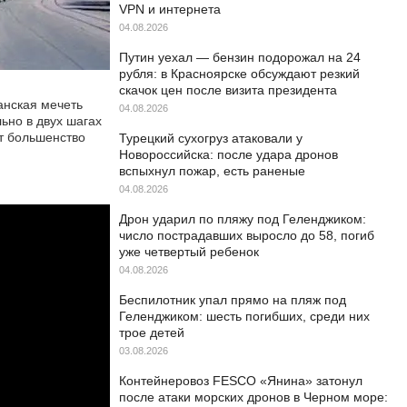
VPN и интернета
04.08.2026
Путин уехал — бензин подорожал на 24
рубля: в Красноярске обсуждают резкий
скачок цен после визита президента
анская мечеть
04.08.2026
ьно в двух шагах
т большенство
Турецкий сухогруз атаковали у
Новороссийска: после удара дронов
вспыхнул пожар, есть раненые
04.08.2026
Дрон ударил по пляжу под Геленджиком:
число пострадавших выросло до 58, погиб
уже четвертый ребенок
04.08.2026
Беспилотник упал прямо на пляж под
Геленджиком: шесть погибших, среди них
трое детей
03.08.2026
Контейнеровоз FESCO «Янина» затонул
после атаки морских дронов в Черном море: