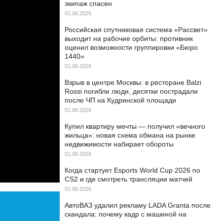
экипаж спасен
01.08.2026
Российская спутниковая система «Рассвет»
выходит на рабочие орбиты: противник
оценил возможности группировки «Бюро
1440»
01.08.2026
Взрыв в центре Москвы: в ресторане Balzi
Rossi погибли люди, десятки пострадали
после ЧП на Кудринской площади
01.08.2026
Купил квартиру мечты — получил «вечного
жильца»: новая схема обмана на рынке
недвижимости набирает обороты
01.08.2026
Когда стартует Esports World Cup 2026 по
CS2 и где смотреть трансляции матчей
01.08.2026
АвтоВАЗ удалил рекламу LADA Granta после
скандала: почему кадр с машиной на