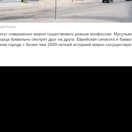
удотворца
могут совершенно мирно существовать разные конфессии. Мусульм
а буквально смотрят друг на друга. Еврейская синагога и буквал
имом городе с более чем 2500-летней историей мирно сосуществую