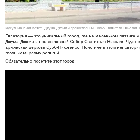
Мусульманская мечеть Джума-Джами и православный Собор Святителя Николая Ч
Евпатория — это уникальный город, где на маленьком пятачке 
Джума-Джами и православный Собор Святителя Николая Чудотворц
армянская церковь Сурб-Никогайос. Поистине в этом неповтор
главных мировых религий.
Обязательно посетите этот город.