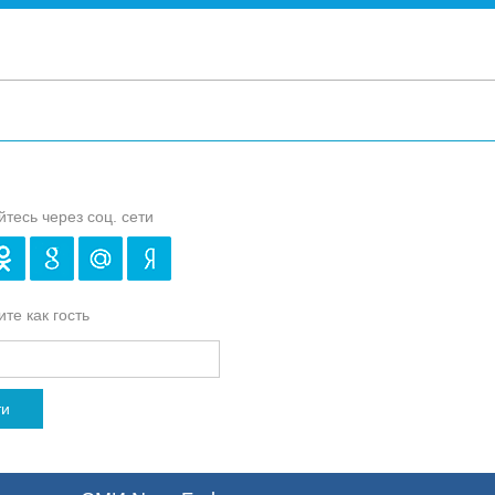
йтесь через соц. сети
те как гость
ти