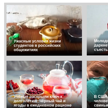
Молодо
Ужасные условия жизни
даркне
студентов в российских
съесть
общежитиях
Учёные раскрыли ключ к
В США 
долголетию: чёрный чай и
челове
ягоды в ежедневном рационе
свинь