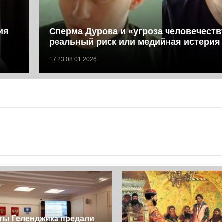
ия
Сперма Дурова и «угроза человечеств
реальный риск или медийная истерия
17:23 08.01.2026
ты Геленджика предали