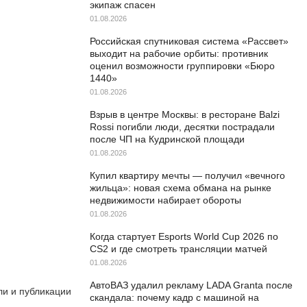
экипаж спасен
01.08.2026
Российская спутниковая система «Рассвет»
выходит на рабочие орбиты: противник
оценил возможности группировки «Бюро
1440»
01.08.2026
Взрыв в центре Москвы: в ресторане Balzi
Rossi погибли люди, десятки пострадали
после ЧП на Кудринской площади
01.08.2026
Купил квартиру мечты — получил «вечного
жильца»: новая схема обмана на рынке
недвижимости набирает обороты
01.08.2026
Когда стартует Esports World Cup 2026 по
CS2 и где смотреть трансляции матчей
01.08.2026
АвтоВАЗ удалил рекламу LADA Granta после
ли и публикации
скандала: почему кадр с машиной на