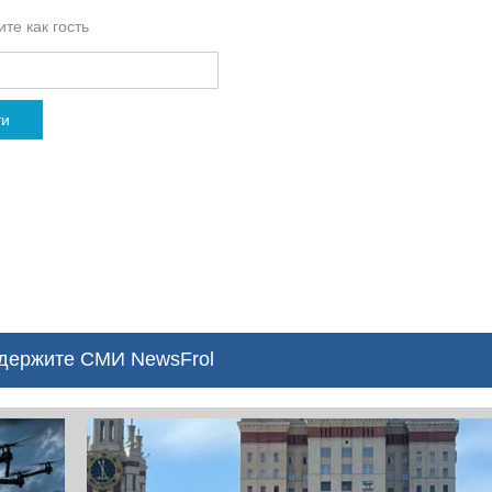
те как гость
ти
ержите СМИ NewsFrol