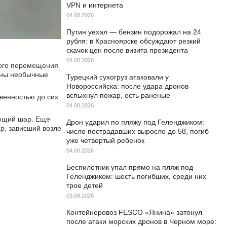
VPN и интернета
04.08.2026
Путин уехал — бензин подорожал на 24
рубля: в Красноярске обсуждают резкий
скачок цен после визита президента
04.08.2026
ного перемещения
ены необычные
Турецкий сухогруз атаковали у
Новороссийска: после удара дронов
вспыхнул пожар, есть раненые
венностью до сих
04.08.2026
ающий шар. Еще
Дрон ударил по пляжу под Геленджиком:
р, зависший возле
число пострадавших выросло до 58, погиб
уже четвертый ребенок
04.08.2026
Беспилотник упал прямо на пляж под
Геленджиком: шесть погибших, среди них
трое детей
03.08.2026
Контейнеровоз FESCO «Янина» затонул
после атаки морских дронов в Черном море: