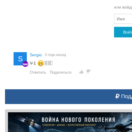
или войди
Вой
Sergio
3 года назад
S
V-1
🇩🇪
Ответить
Поделиться
Подд