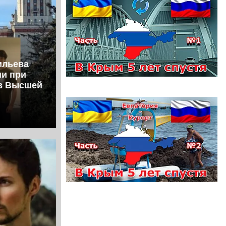
ильева
ии при
ов Высшей