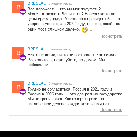
BRESLAU
3 недели назад
B
Всё дорожает — кто бы мог подумать?
Может, атаковать Вашингтон? Наверняка тогда
цены сразу упадут. А ведь наш президент был так
уверен в успехе, а в 2022 году, похоже, зашёл на
один мост слишком далеко.
...
Посмотреть
BRESLAU
3 недели назад
B
Никто не погиб, никто не пострадал. Как обычно.
Расходитесь, пожалуйста, по домам. Мы
побеждаем.
Посмотреть
BRESLAU
3 недели назад
B
Трудно не согласиться. Россия в 2021 году и
Россия в 2026 году — это два разных государства.
Мы на грани краха. Как говорят греки: на
наклонённое дерево каждая коза запрыгнет.
Посмотреть