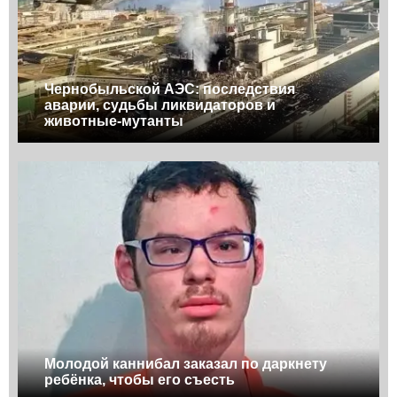
Чернобыльской АЭС: последствия
аварии, судьбы ликвидаторов и
животные-мутанты
Молодой каннибал заказал по даркнету
ребёнка, чтобы его съесть