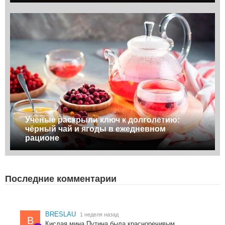
Учёные раскрыли ключ к долголетию:
чёрный чай и ягоды в ежедневном
рационе
Последние комментарии
BRESLAU
1 неделя назад
B
Кислая мина Путина была красноречивым