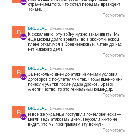
отражением того, что хотел передать президент
Токаев.
Посмотреть
BRESLAU
2 недели назад
B
К сожалению, эту войну нужно заканчивать. Мы
ещё можем долго воевать, но в экономическом
плане откатимся в Средневековье. Китаю до нас
нет никакого дела.
Посмотреть
BRESLAU
2 недели назад
B
За несколько дней до атаки изменили условия
договоров с покупателями так, чтобы именно они
понесли убытки после удара дронов. Браво!
А если честно, то это гениальный командир.
Посмотреть
BRESLAU
2 недели назад
B
И всё же украинцы поступили по-человечески —
могли ведь атаковать днём. Неужели никто не
видит, что мы проигрываем эту войну!?
Посмотреть