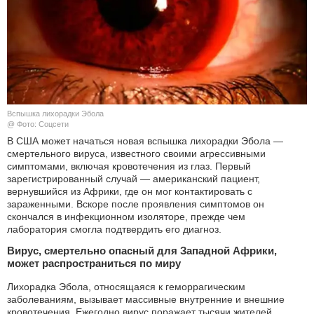
КУЛЬТУРА
НАУКА
СПОРТ
Вспышка лихорадки Эбола
ШОУ-БИЗНЕС
@ Фото: Соцсети
В США может начаться новая вспышка лихорадки Эбола —
смертельного вируса, известного своими агрессивными
АВТО И МОТО
симптомами, включая кровотечения из глаз. Первый
зарегистрированный случай — американский пациент,
ЭГОИЗМ
вернувшийся из Африки, где он мог контактировать с
зараженными. Вскоре после проявления симптомов он
скончался в инфекционном изоляторе, прежде чем
БЛОГ
лаборатория смогла подтвердить его диагноз.
Вирус, смертельно опасный для Западной Африки,
может распространиться по миру
Лихорадка Эбола, относящаяся к геморрагическим
заболеваниям, вызывает массивные внутренние и внешние
кровотечения. Ежегодно вирус поражает тысячи жителей